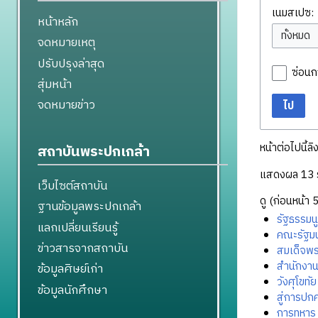
เนมสเปซ:
หน้าหลัก
จดหมายเหตุ
ปรับปรุงล่าสุด
ซ่อนก
สุ่มหน้า
จดหมายข่าว
ไป
หน้าต่อไปนี้ลิ
สถาบันพระปกเกล้า
แสดงผล 13 
เว็บไซต์สถาบัน
ดู (
ก่อนหน้า 
ฐานข้อมูลพระปกเกล้า
รัฐธรรมน
แลกเปลี่ยนเรียนรู้
คณะรัฐม
ข่าวสารจากสถาบัน
สมเด็จพ
สำนักงา
ข้อมูลศิษย์เก่า
วังศุโขทั
ข้อมูลนักศึกษา
สู่การปก
การทหาร