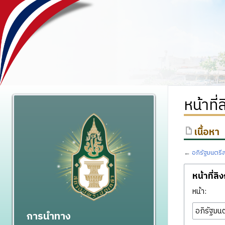
หน้าที
เนื้อหา
←
อภิรัฐมนตรี
หน้าที่ลิ
หน้า:
การนำทาง