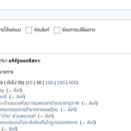
ารใช้แม่แบบ
ซ่อนลิงก์
ซ่อนการเปลี่ยนทาง
งก์มา
อภิรัฐมนตรีสภา
:
รายการ
50
|
ถัดไป 50
) (
20
|
50
|
100
|
250
|
500
)
ูญ
‎
(
← ลิงก์
)
นตรี
‎
(
← ลิงก์
)
ระเจ้าบรมวงศ์เธอ กรมพระยาดำรงราชานุภาพ
‎
(
← ลิงก์
)
นคณะกรรมการข้าราชการพลเรือน
‎
(
← ลิงก์
)
ย “บ้าน” ส่วนพระองค์
‎
(
← ลิงก์
)
ครองตนเองในระดับท้องถิ่นในรูปแบบเทศบาล
‎
(
← ลิงก์
)
‎
(
← ลิงก์
)