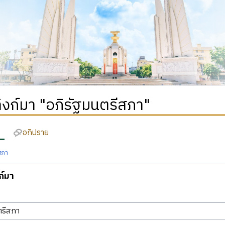
่ลิงก์มา "อภิรัฐมนตรีสภา"
อภิปราย
สภา
งก์มา