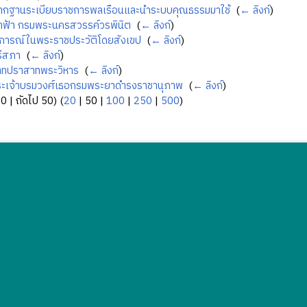
ากฐานระเบียบราชการพลเรือนและนำระบบคุณธรรมมาใช้
‎
(
← ลิงก์
)
้าฟ้า กรมพระนครสวรรค์วรพินิต
‎
(
← ลิงก์
)
ุการณ์ในพระราชประวัติโดยสังเขป
‎
(
← ลิงก์
)
ีสภา
‎
(
← ลิงก์
)
าทปราสาทพระวิหาร
‎
(
← ลิงก์
)
ระเจ้าบรมวงศ์เธอกรมพระยาดำรงราชานุภาพ
‎
(
← ลิงก์
)
50
|
ถัดไป 50
) (
20
|
50
|
100
|
250
|
500
)