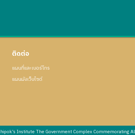
ติดต่อ
แผนที่และเบอร์โทร
แผนผังเว็บไซด์
dhipok's Institute The Government Complex Commemorating All