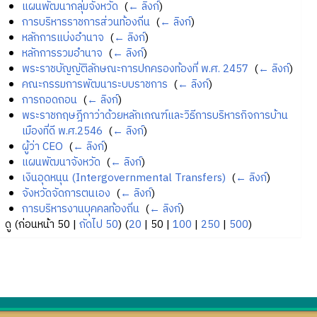
แผนพัฒนากลุ่มจังหวัด
‎
(
← ลิงก์
)
การบริหารราชการส่วนท้องถิ่น
‎
(
← ลิงก์
)
หลักการแบ่งอำนาจ
‎
(
← ลิงก์
)
หลักการรวมอำนาจ
‎
(
← ลิงก์
)
พระราชบัญญัติลักษณะการปกครองท้องที่ พ.ศ. 2457
‎
(
← ลิงก์
)
คณะกรรมการพัฒนาระบบราชการ
‎
(
← ลิงก์
)
การถอดถอน
‎
(
← ลิงก์
)
พระราชกฤษฎีกาว่าด้วยหลักเกณฑ์และวิธีการบริหารกิจการบ้าน
เมืองที่ดี พ.ศ.2546
‎
(
← ลิงก์
)
ผู้ว่า CEO
‎
(
← ลิงก์
)
แผนพัฒนาจังหวัด
‎
(
← ลิงก์
)
เงินอุดหนุน (Intergovernmental Transfers)
‎
(
← ลิงก์
)
จังหวัดจัดการตนเอง
‎
(
← ลิงก์
)
การบริหารงานบุคคลท้องถิ่น
‎
(
← ลิงก์
)
ดู (
ก่อนหน้า 50
|
ถัดไป 50
) (
20
|
50
|
100
|
250
|
500
)