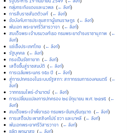
รัฐประหาร 19 กันยายน 2549
‎
(
← ลิงก์
)
กลุ่มกระทิงแดงและนวพล
‎
(
← ลิงก์
)
การสืบราชสันตติวงศ์
‎
(
← ลิงก์
)
ข้อบังคับการประชุมสภาผู้แทนราษฎร
‎
(
← ลิงก์
)
พันเอก พระยาศรีวิสารวาจา
‎
(
← ลิงก์
)
สมเด็จพระเจ้าบรมวงศ์เธอ กรมพระยาดำรงราชานุภาพ
‎
(
←
ลิงก์
)
แช่เข็งประเทศไทย
‎
(
← ลิงก์
)
รัฐบุคคล
‎
(
← ลิงก์
)
ทรงเป็นรัชทายาท
‎
(
← ลิงก์
)
เสด็จขึ้นสู่ราชสมบัติ
‎
(
← ลิงก์
)
การเฉลิมพระนคร ๑๕๐ ปี
‎
(
← ลิงก์
)
สู่การปกครองในระบบรัฐสภา: สภากรรมการองคมนตรี
‎
(
←
ลิงก์
)
วาทกรรมไพร่-อำมาตย์
‎
(
← ลิงก์
)
การเปลี่ยนแปลงการปกครอง ๒๔ มิถุนายน พ.ศ. ๒๔๗๕
‎
(
←
ลิงก์
)
สมเด็จพระเจ้าพี่ยาเธอ กรมพระจันทบุรีนฤนาถ
‎
(
← ลิงก์
)
การเสด็จประพาสสิงคโปร์ ชวา และบาหลี
‎
(
← ลิงก์
)
พันเอกพระยาศรีวิสารวาจา
‎
(
← ลิงก์
)
ชลิต พุกผาสุข
‎
(
← ลิงก์
)