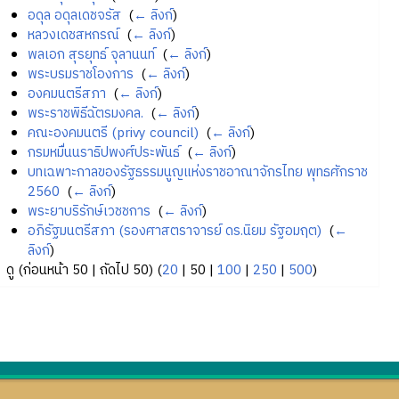
อดุล อดุลเดชจรัส
‎
(
← ลิงก์
)
หลวงเดชสหกรณ์
‎
(
← ลิงก์
)
พลเอก สุรยุทธ์ จุลานนท์
‎
(
← ลิงก์
)
พระบรมราชโองการ
‎
(
← ลิงก์
)
องคมนตรีสภา
‎
(
← ลิงก์
)
พระราชพิธีฉัตรมงคล.
‎
(
← ลิงก์
)
คณะองคมนตรี (privy council)
‎
(
← ลิงก์
)
กรมหมื่นนราธิปพงศ์ประพันธ์
‎
(
← ลิงก์
)
บทเฉพาะกาลของรัฐธรรมนูญแห่งราชอาณาจักรไทย พุทธศักราช
2560
‎
(
← ลิงก์
)
พระยาบริรักษ์เวชชการ
‎
(
← ลิงก์
)
อภิรัฐมนตรีสภา (รองศาสตราจารย์ ดร.นิยม รัฐอมฤต)
‎
(
←
ลิงก์
)
ดู (
ก่อนหน้า 50
|
ถัดไป 50
) (
20
|
50
|
100
|
250
|
500
)