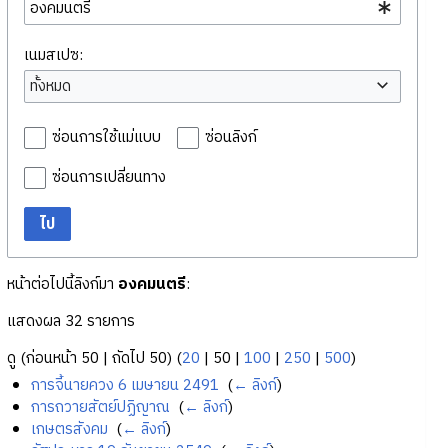
เนมสเปซ:
ทั้งหมด
ซ่อนการใช้แม่แบบ
ซ่อนลิงก์
ซ่อนการเปลี่ยนทาง
ไป
หน้าต่อไปนี้ลิงก์มา
องคมนตรี
:
แสดงผล 32 รายการ
ดู (
ก่อนหน้า 50
|
ถัดไป 50
) (
20
|
50
|
100
|
250
|
500
)
การจี้นายควง 6 เมษายน 2491
‎
(
← ลิงก์
)
การถวายสัตย์ปฏิญาณ
‎
(
← ลิงก์
)
เกษตรสังคม
‎
(
← ลิงก์
)