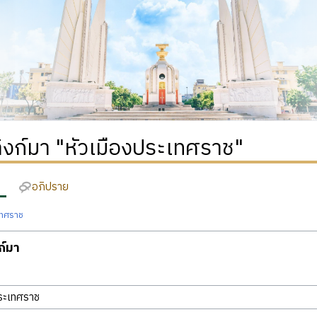
่ลิงก์มา "หัวเมืองประเทศราช"
อภิปราย
เทศราช
งก์มา