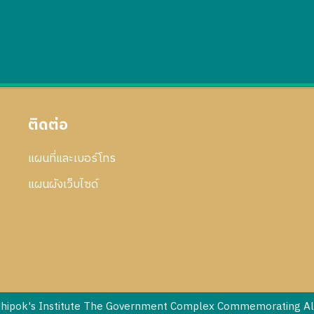
ติดต่อ
แผนที่และเบอร์โทร
แผนผังเว็บไซด์
dhipok's Institute The Government Complex Commemorating All