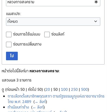
เนมสเปซ:
ทั้งหมด
ซ่อนการใช้แม่แบบ
ซ่อนลิงก์
ซ่อนการเปลี่ยนทาง
ไป
หน้าต่อไปนี้ลิงก์มา
หลวงกาจสงคราม
:
แสดงผล 3 รายการ
ดู (
ก่อนหน้า 50
|
ถัดไป 50
) (
20
|
50
|
100
|
250
|
500
)
การเลือกตั้งสมาชิกพฤฒสภา ตามรัฐธรรมนูญแห่งราชอาณาจักร
ไทย พ.ศ. 2489
‎
(
← ลิงก์
)
ทำเนียบท่าช้าง
‎
(
← ลิงก์
)