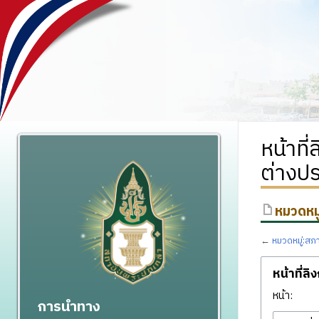
หน้าที
ต่างป
หมวดหมู
←
หมวดหมู่:สภ
หน้าที่ลิ
หน้า:
การนำทาง