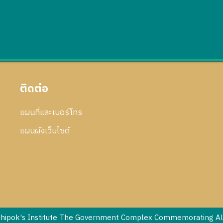
ติดต่อ
แผนที่และเบอร์โทร
แผนผังเว็บไซด์
dhipok's Institute The Government Complex Commemorating All