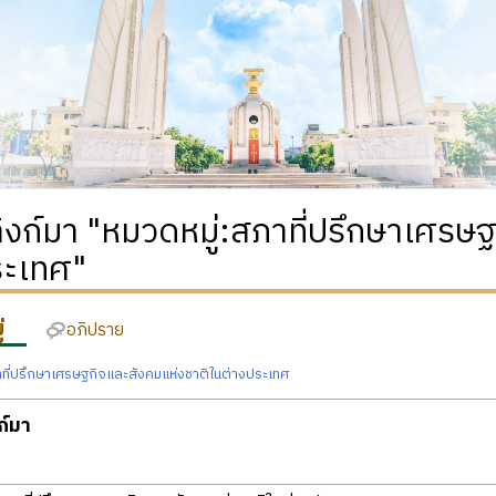
่ลิงก์มา "หมวดหมู่:สภาที่ปรึกษาเศร
ระเทศ"
่
อภิปราย
าที่ปรึกษาเศรษฐกิจและสังคมแห่งชาติในต่างประเทศ
งก์มา