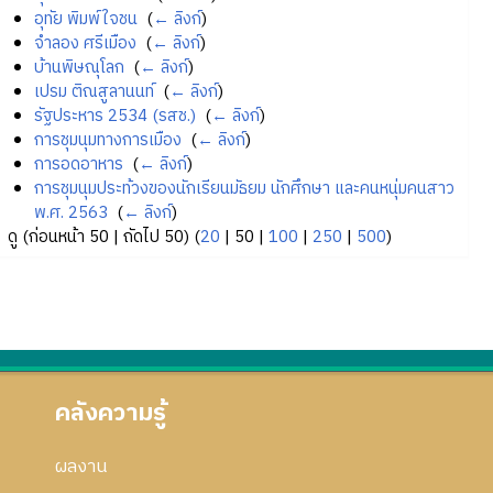
อุทัย พิมพ์ใจชน
‎
(
← ลิงก์
)
จำลอง ศรีเมือง
‎
(
← ลิงก์
)
บ้านพิษณุโลก
‎
(
← ลิงก์
)
เปรม ติณสูลานนท์
‎
(
← ลิงก์
)
รัฐประหาร 2534 (รสช.)
‎
(
← ลิงก์
)
การชุมนุมทางการเมือง
‎
(
← ลิงก์
)
การอดอาหาร
‎
(
← ลิงก์
)
การชุมนุมประท้วงของนักเรียนมัธยม นักศึกษา และคนหนุ่มคนสาว
พ.ศ. 2563
‎
(
← ลิงก์
)
ดู (
ก่อนหน้า 50
|
ถัดไป 50
) (
20
|
50
|
100
|
250
|
500
)
คลังความรู้
ผลงาน