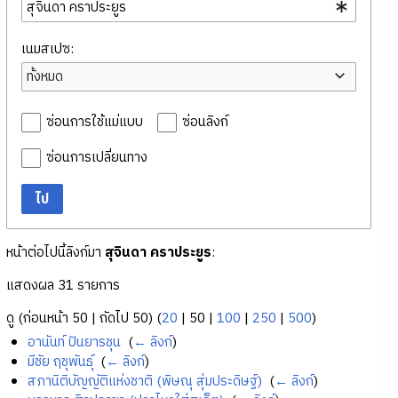
เนมสเปซ:
ทั้งหมด
ซ่อนการใช้แม่แบบ
ซ่อนลิงก์
ซ่อนการเปลี่ยนทาง
ไป
หน้าต่อไปนี้ลิงก์มา
สุจินดา คราประยูร
:
แสดงผล 31 รายการ
ดู (
ก่อนหน้า 50
|
ถัดไป 50
) (
20
|
50
|
100
|
250
|
500
)
อานันท์ ปันยารชุน
‎
(
← ลิงก์
)
มีชัย ฤชุพันธุ์
‎
(
← ลิงก์
)
สภานิติบัญญัติแห่งชาติ (พิษณุ สุ่มประดิษฐ์)
‎
(
← ลิงก์
)