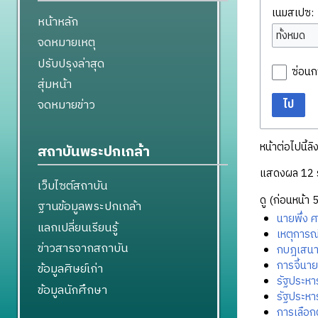
เนมสเปซ:
หน้าหลัก
ทั้งหมด
จดหมายเหตุ
ปรับปรุงล่าสุด
ซ่อนก
สุ่มหน้า
จดหมายข่าว
ไป
หน้าต่อไปนี้ลิ
สถาบันพระปกเกล้า
แสดงผล 12 
เว็บไซต์สถาบัน
ดู (
ก่อนหน้า 
ฐานข้อมูลพระปกเกล้า
นายพึ่ง ศ
แลกเปลี่ยนเรียนรู้
เหตุการณ
ข่าวสารจากสถาบัน
กบฎเสนา
การจี้นา
ข้อมูลศิษย์เก่า
รัฐประหา
ข้อมูลนักศึกษา
รัฐประหา
การเลือก