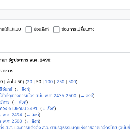
ารใช้แม่แบบ
ซ่อนลิงก์
ซ่อนการเปลี่ยนทาง
งก์มา
รัฐประหาร พ.ศ. 2490
:
รายการ
50
|
ถัดไป 50
) (
20
|
50
|
100
|
250
|
500
)
รีจันทร์
‎
(
← ลิงก์
)
์สำคัญทางการเมือง สมัย พ.ศ. 2475-2500
‎
(
← ลิงก์
)
ธิการ
‎
(
← ลิงก์
)
ยควง 6 เมษายน 2491
‎
(
← ลิงก์
)
ร พ.ศ. 2494
‎
(
← ลิงก์
)
ร พ.ศ. 2500
‎
(
← ลิงก์
)
ตั้ง ส.ส. และการแต่งตั้ง ส.ว. ตามรัฐธรรมนูญแห่งราชอาณาจักรไทย (ฉบับช