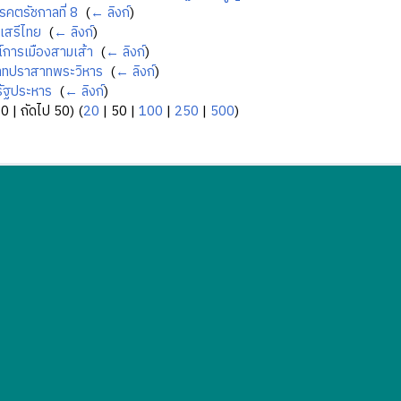
คตรัชกาลที่ 8
‎
(
← ลิงก์
)
เสรีไทย
‎
(
← ลิงก์
)
์การเมืองสามเส้า
‎
(
← ลิงก์
)
าทปราสาทพระวิหาร
‎
(
← ลิงก์
)
:รัฐประหาร
‎
(
← ลิงก์
)
50
|
ถัดไป 50
) (
20
|
50
|
100
|
250
|
500
)