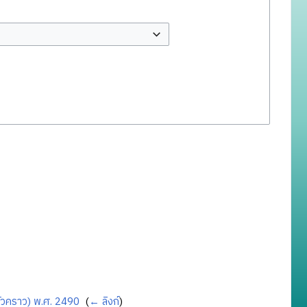
ั่วคราว) พ.ศ. 2490
‎
(
← ลิงก์
)