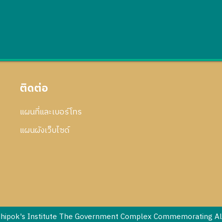
ติดต่อ
แผนที่และเบอร์โทร
แผนผังเว็บไซด์
dhipok's Institute The Government Complex Commemorating All