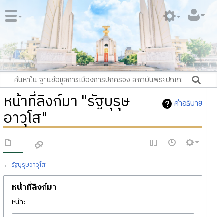
หน้าที่ลิงก์มา "รัฐบุรุษ
คำอธิบาย
อาวุโส"
←
รัฐบุรุษอาวุโส
หน้าที่ลิงก์มา
หน้า: