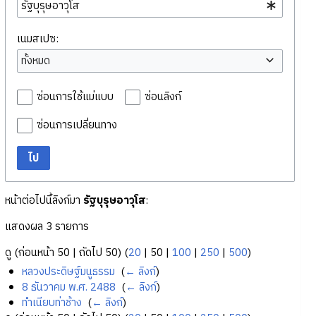
เนมสเปซ:
ทั้งหมด
ซ่อนการใช้แม่แบบ
ซ่อนลิงก์
ซ่อนการเปลี่ยนทาง
ไป
หน้าต่อไปนี้ลิงก์มา
รัฐบุรุษอาวุโส
:
แสดงผล 3 รายการ
ดู (
ก่อนหน้า 50
|
ถัดไป 50
) (
20
|
50
|
100
|
250
|
500
)
หลวงประดิษฐ์มนูธรรม
‎
(
← ลิงก์
)
8 ธันวาคม พ.ศ. 2488
‎
(
← ลิงก์
)
ทำเนียบท่าช้าง
‎
(
← ลิงก์
)