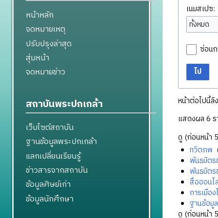
เนมสเปซ:
หน้าหลัก
ทั้งหมด
จดหมายเหตุ
ปรับปรุงล่าสุด
ซ่อนก
สุ่มหน้า
จดหมายข่าว
ไป
หน้าต่อไปนี้ลิ
สถาบันพระปกเกล้า
แสดงผล 6 ร
เว็บไซต์สถาบัน
ดู (
ก่อนหน้า 
ฐานข้อมูลพระปกเกล้า
ทวิตภพ
‎
แลกเปลี่ยนเรียนรู้
พันธมิตร
ข่าวสารจากสถาบัน
พันธมิตร
สื่อออนไล
ข้อมูลศิษย์เก่า
การเมือ
ข้อมูลนักศึกษา
ฐานข้อมู
ดู (
ก่อนหน้า 