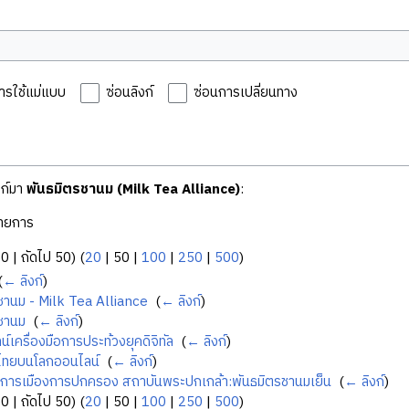
ารใช้แม่แบบ
ซ่อนลิงก์
ซ่อนการเปลี่ยนทาง
งก์มา
พันธมิตรชานม (Milk Tea Alliance)
:
ายการ
50
|
ถัดไป 50
) (
20
|
50
|
100
|
250
|
500
)
(
← ลิงก์
)
ชานม - Milk Tea Alliance
‎
(
← ลิงก์
)
ชานม
‎
(
← ลิงก์
)
น์เครื่องมือการประท้วงยุคดิจิทัล
‎
(
← ลิงก์
)
งไทยบนโลกออนไลน์
‎
(
← ลิงก์
)
ลการเมืองการปกครอง สถาบันพระปกเกล้า:พันธมิตรชานมเย็น
‎
(
← ลิงก์
)
50
|
ถัดไป 50
) (
20
|
50
|
100
|
250
|
500
)