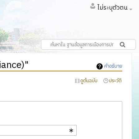
ไม่ระบุตัวตน
liance)"
คำอธิบาย
ดูต้นฉบับ
ประวัติ