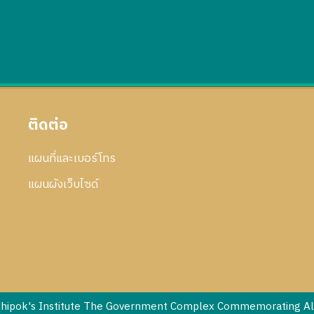
ติดต่อ
แผนที่และเบอร์โทร
แผนผังเว็บไซด์
dhipok's Institute The Government Complex Commemorating All