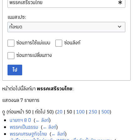
เนมสเปซ:
ทั้งหมด
ซ่อนการใช้แม่แบบ
ซ่อนลิงก์
ซ่อนการเปลี่ยนทาง
ไป
หน้าต่อไปนี้ลิงก์มา
พรรคเสรีรวมไทย
:
แสดงผล 7 รายการ
ดู (
ก่อนหน้า 50
|
ถัดไป 50
) (
20
|
50
|
100
|
250
|
500
)
นายกฯ 8 ปี
‎
(
← ลิงก์
)
พรรคเป็นธรรม
‎
(
← ลิงก์
)
พรรคเศรษฐกิจไทย
‎
(
← ลิงก์
)