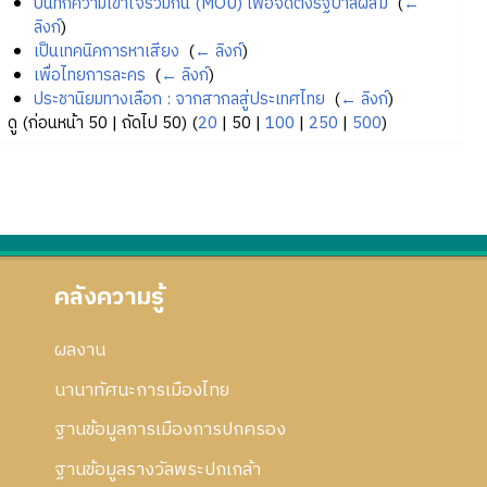
บันทึกความเข้าใจร่วมกัน (MOU) เพื่อจัดตั้งรัฐบาลผสม
‎
(
←
ลิงก์
)
เป็นเทคนิคการหาเสียง
‎
(
← ลิงก์
)
เพื่อไทยการละคร
‎
(
← ลิงก์
)
ประชานิยมทางเลือก : จากสากลสู่ประเทศไทย
‎
(
← ลิงก์
)
ดู (
ก่อนหน้า 50
|
ถัดไป 50
) (
20
|
50
|
100
|
250
|
500
)
คลังความรู้
ผลงาน
นานาทัศนะการเมืองไทย
ฐานข้อมูลการเมืองการปกครอง
ฐานข้อมูลรางวัลพระปกเกล้า