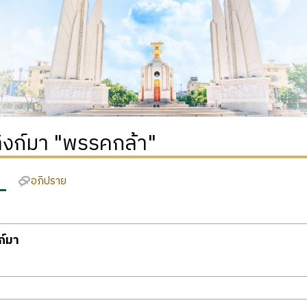
่ลิงก์มา "พรรคกล้า"
อภิปราย
งก์มา