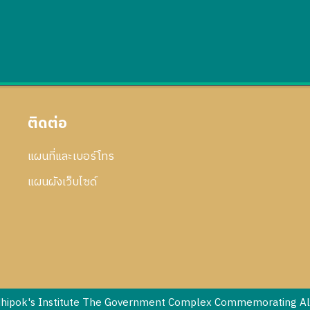
ติดต่อ
แผนที่และเบอร์โทร
แผนผังเว็บไซด์
dhipok's Institute The Government Complex Commemorating All