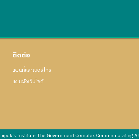
ติดต่อ
แผนที่และเบอร์โทร
แผนผังเว็บไซด์
dhipok's Institute The Government Complex Commemorating All