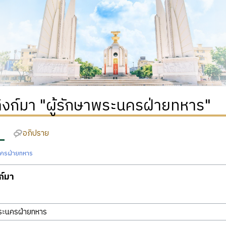
่ลิงก์มา "ผู้รักษาพระนครฝ่ายทหาร"
อภิปราย
นครฝ่ายทหาร
งก์มา