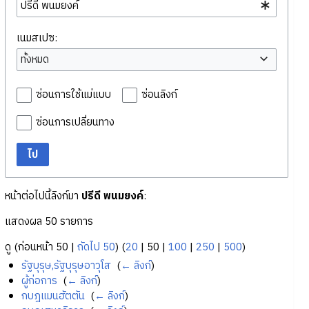
เนมสเปซ:
ทั้งหมด
ซ่อนการใช้แม่แบบ
ซ่อนลิงก์
ซ่อนการเปลี่ยนทาง
ไป
หน้าต่อไปนี้ลิงก์มา
ปรีดี พนมยงค์
:
แสดงผล 50 รายการ
ดู (
ก่อนหน้า 50
|
ถัดไป 50
) (
20
|
50
|
100
|
250
|
500
)
รัฐบุรุษ,รัฐบุรุษอาวุโส
‎
(
← ลิงก์
)
ผู้ก่อการ
‎
(
← ลิงก์
)
กบฎแมนฮัตตัน
‎
(
← ลิงก์
)