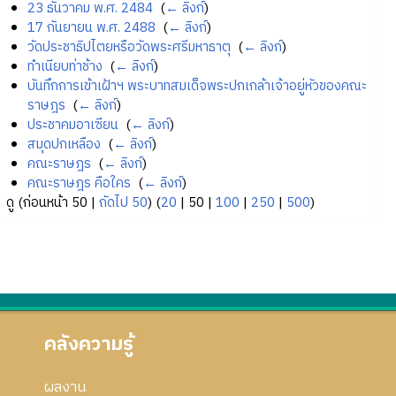
23 ธันวาคม พ.ศ. 2484
‎
(
← ลิงก์
)
17 กันยายน พ.ศ. 2488
‎
(
← ลิงก์
)
วัดประชาธิปไตยหรือวัดพระศรีมหาธาตุ
‎
(
← ลิงก์
)
ทำเนียบท่าช้าง
‎
(
← ลิงก์
)
บันทึกการเข้าเฝ้าฯ พระบาทสมเด็จพระปกเกล้าเจ้าอยู่หัวของคณะ
ราษฎร
‎
(
← ลิงก์
)
ประชาคมอาเซียน
‎
(
← ลิงก์
)
สมุดปกเหลือง
‎
(
← ลิงก์
)
คณะราษฎร
‎
(
← ลิงก์
)
คณะราษฎร คือใคร
‎
(
← ลิงก์
)
ดู (
ก่อนหน้า 50
|
ถัดไป 50
) (
20
|
50
|
100
|
250
|
500
)
คลังความรู้
ผลงาน