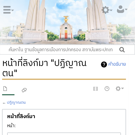
หน้าที่ลิงก์มา "ปฏิญาณ
คำอธิบาย
ตน"
←
ปฏิญาณตน
หน้าที่ลิงก์มา
หน้า: