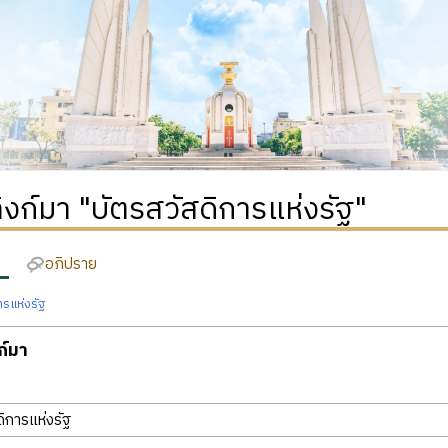
่ลิงก์มา "บัตรสวัสดิการแห่งรัฐ"
อภิปราย
ารแห่งรัฐ
งก์มา