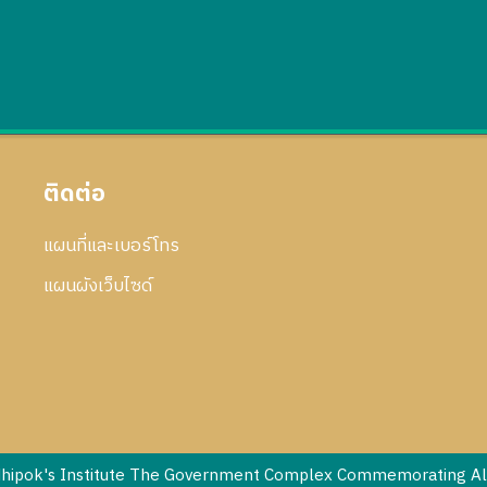
ติดต่อ
แผนที่และเบอร์โทร
แผนผังเว็บไซด์
dhipok's Institute The Government Complex Commemorating All