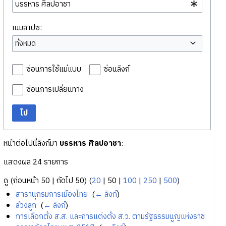
เนมสเปซ:
ทั้งหมด
ซ่อนการใช้แม่แบบ
ซ่อนลิงก์
ซ่อนการเปลี่ยนทาง
ไป
หน้าต่อไปนี้ลิงก์มา
บรรหาร ศิลปอาชา
:
แสดงผล 24 รายการ
ดู (
ก่อนหน้า 50
|
ถัดไป 50
) (
20
|
50
|
100
|
250
|
500
)
สารานุกรมการเมืองไทย
‎
(
← ลิงก์
)
ล้วงลูก
‎
(
← ลิงก์
)
การเลือกตั้ง ส.ส. และการแต่งตั้ง ส.ว. ตามรัฐธรรมนูญแห่งราช