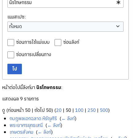
เนมสเปซ:
ทั้งหมด
ซ่อนการใช้แม่แบบ
ซ่อนลิงก์
ซ่อนการเปลี่ยนทาง
ไป
หน้าต่อไปนี้ลิงก์มา
นิรโทษกรรม
:
แสดงผล 9 รายการ
ดู (
ก่อนหน้า 50
|
ถัดไป 50
) (
20
|
50
|
100
|
250
|
500
)
กบฎพลเอกฉลาด หิรัญศิริ
‎
(
← ลิงก์
)
พระยาศรยุทธเสนี
‎
(
← ลิงก์
)
เกษตรสังคม
‎
(
← ลิงก์
)