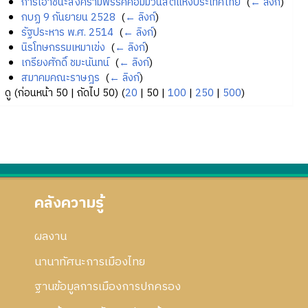
การเอาชนะสงครามพรรคคอมมิวนิสต์แห่งประเทศไทย
‎
(
← ลิงก์
)
กบฏ 9 กันยายน 2528
‎
(
← ลิงก์
)
รัฐประหาร พ.ศ. 2514
‎
(
← ลิงก์
)
นิรโทษกรรมเหมาเข่ง
‎
(
← ลิงก์
)
เกรียงศักดิ์ ชมะนันทน์
‎
(
← ลิงก์
)
สมาคมคณะราษฎร
‎
(
← ลิงก์
)
ดู (
ก่อนหน้า 50
|
ถัดไป 50
) (
20
|
50
|
100
|
250
|
500
)
คลังความรู้
ผลงาน
นานาทัศนะการเมืองไทย
ฐานข้อมูลการเมืองการปกครอง