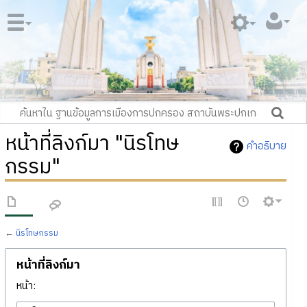
หน้าที่ลิงก์มา "นิรโทษ
คำอธิบาย
กรรม"
←
นิรโทษกรรม
หน้าที่ลิงก์มา
หน้า: