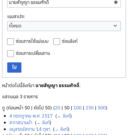
เนมสเปซ:
ทั้งหมด
ซ่อนการใช้แม่แบบ
ซ่อนลิงก์
ซ่อนการเปลี่ยนทาง
ไป
หน้าต่อไปนี้ลิงก์มา
นายสัญญา ธรรมศักดิ์
:
แสดงผล 3 รายการ
ดู (
ก่อนหน้า 50
|
ถัดไป 50
) (
20
|
50
|
100
|
250
|
500
)
4 กรกฎาคม พ.ศ. 2517
‎
(
← ลิงก์
)
สภาสนามม้า
‎
(
← ลิงก์
)
อนุสรณ์สถาน 14 ตุลา
‎
(
← ลิงก์
)