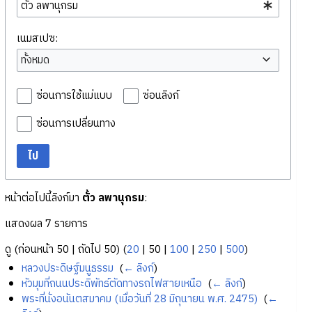
เนมสเปซ:
ทั้งหมด
ซ่อนการใช้แม่แบบ
ซ่อนลิงก์
ซ่อนการเปลี่ยนทาง
ไป
หน้าต่อไปนี้ลิงก์มา
ตั้ว ลพานุกรม
:
แสดงผล 7 รายการ
ดู (
ก่อนหน้า 50
|
ถัดไป 50
) (
20
|
50
|
100
|
250
|
500
)
หลวงประดิษฐ์มนูธรรม
‎
(
← ลิงก์
)
หัวมุมที่ถนนประดิพัทธ์ตัดทางรถไฟสายเหนือ
‎
(
← ลิงก์
)
พระที่นั่งอนันตสมาคม (เมื่อวันที่ 28 มิถุนายน พ.ศ. 2475)
‎
(
←