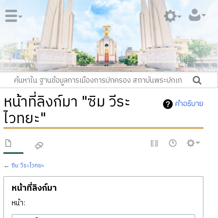
หน้าที่ลิงก์มา "ซิม วีระ
คำอธิบาย
ไวทยะ"
←
ซิม วีระไวทยะ
หน้าที่ลิงก์มา
หน้า: