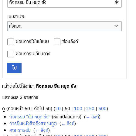
เนมสเปซ:
ทั้งหมด
ซ่อนการใช้แม่แบบ
ซ่อนลิงก์
ซ่อนการเปลี่ยนทาง
ไป
หน้าต่อไปนี้ลิงก์มา
กิจกรรม ยืน หยุด ขัง
:
แสดงผล 3 รายการ
ดู (
ก่อนหน้า 50
|
ถัดไป 50
) (
20
|
50
|
100
|
250
|
500
)
กิจกรรม “ยืน หยุด ขัง”
(หน้าเปลี่ยนทาง) ‎
(
← ลิงก์
)
การยื่นหนังสือถึงสถานทูต
‎
(
← ลิงก์
)
คณะราษมัม
‎
(
← ลิงก์
)