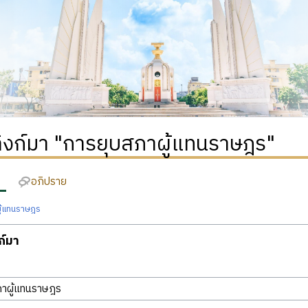
่ลิงก์มา "การยุบสภาผู้แทนราษฎร"
อภิปราย
ู้แทนราษฎร
งก์มา