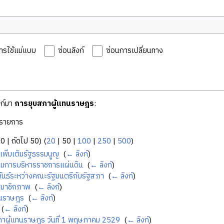
ารใช้แม่แบบ
ซ่อนลิงก์
ซ่อนการเปลี่ยนทาง
งก์มา
การยุบสภาผู้แทนราษฎร
:
รายการ
50
|
ถัดไป 50
) (
20
|
50
|
100
|
250
|
500
)
เพิ่มเติมรัฐธรรมนูญ
‎
(
← ลิงก์
)
มการบริหารราชการแผ่นดิน
‎
(
← ลิงก์
)
ันธ์ระหว่างคณะรัฐมนตรีกับรัฐสภา
‎
(
← ลิงก์
)
มาชิกภาพ
‎
(
← ลิงก์
)
ทนราษฎร
‎
(
← ลิงก์
)
‎
(
← ลิงก์
)
าผู้แทนราษฎร วันที่ 1 พฤษภาคม 2529
‎
(
← ลิงก์
)