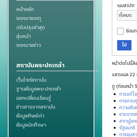
เนมสเปซ:
หน้าหลัก
ทั้งหมด
จดหมายเหตุ
ปรับปรุงล่าสุด
ซ่อนก
สุ่มหน้า
จดหมายข่าว
ไป
หน้าต่อไปนี้ลิ
สถาบันพระปกเกล้า
แสดงผล 22 
เว็บไซต์สถาบัน
ดู (
ก่อนหน้า 
ฐานข้อมูลพระปกเกล้า
การแก้ไข
แลกเปลี่ยนเรียนรู้
การควบคุ
ข่าวสารจากสถาบัน
ความสัมพ
ขาดจากส
ข้อมูลศิษย์เก่า
สภาผู้แ
ข้อมูลนักศึกษา
รัฐมนตรี
การยุบสภ