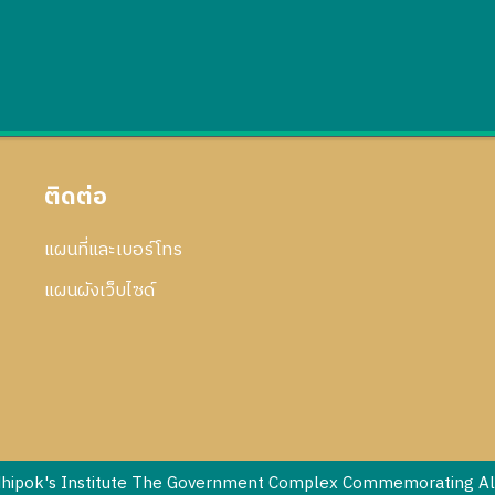
ติดต่อ
แผนที่และเบอร์โทร
แผนผังเว็บไซด์
dhipok's Institute The Government Complex Commemorating All