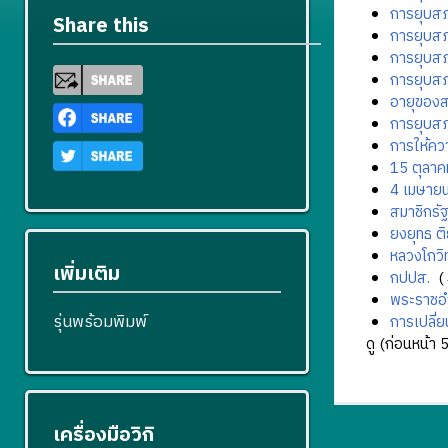
การยุบสภ
Share this
การยุบสภ
การยุบสภ
การยุบสภ
อายุของส
การยุบสภ
การให้คว
15 ตุลาค
4 เมษาย
สมาชิกรั
ยงยุทธ ต
หลวงโกวิ
เพิ่มเติม
กปปส.
‎
(
พระราชอ
รุ่นพร้อมพิมพ์
การเปลี
ดู (
ก่อนหน้า 
เครื่องมือวิกิ