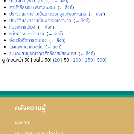
กิจสังคม (พ.ศ. 2517)
‎
(
← ลิงก์
)
สามัคคีธรรม (พ.ศ.2535)
‎
(
← ลิงก์
)
ประวัติและความเป็นมาของกรุงเทพมหานคร
‎
(
← ลิงก์
)
ประวัติและความเป็นมาของเทศบาล
‎
(
← ลิงก์
)
ทบวงการเมือง
‎
(
← ลิงก์
)
หลักการแบ่งอำนาจ
‎
(
← ลิงก์
)
จังหวัดจัดการตนเอง
‎
(
← ลิงก์
)
แผนพัฒนาท้องถิ่น
‎
(
← ลิงก์
)
ระบอบสมบูรณาญาสิทธิราชย์ของไทย
‎
(
← ลิงก์
)
ดู (
ก่อนหน้า 50
|
ถัดไป 50
) (
20
|
50
|
100
|
250
|
500
)
คลังความรู้
ผลงาน
นานาทัศนะการเมืองไทย