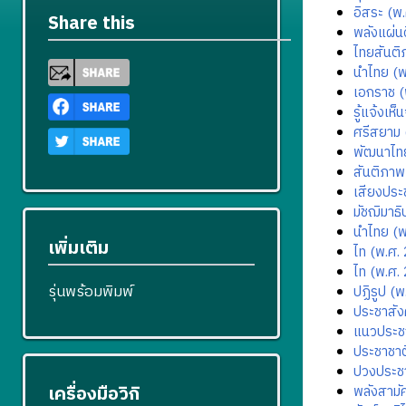
อิสระ (พ
Share this
พลังแผ่น
ไทยสันติ
นำไทย (พ
เอกราช (
รู้แจ้งเห
ศรีสยาม 
พัฒนาไท
สันติภาพ
เสียงประ
มัชฌิมาธ
นำไทย (พ
เพิ่มเติม
ไท (พ.ศ.
ไท (พ.ศ.
รุ่นพร้อมพิมพ์
ปฏิรูป (
ประชาสัง
แนวประชา
ประชาชาต
ปวงประช
เครื่องมือวิกิ
พลังสามั