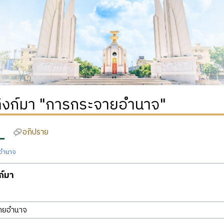
่ลิงก์มา "การกระจายอำนาจ"
อภิปราย
อำนาจ
งก์มา