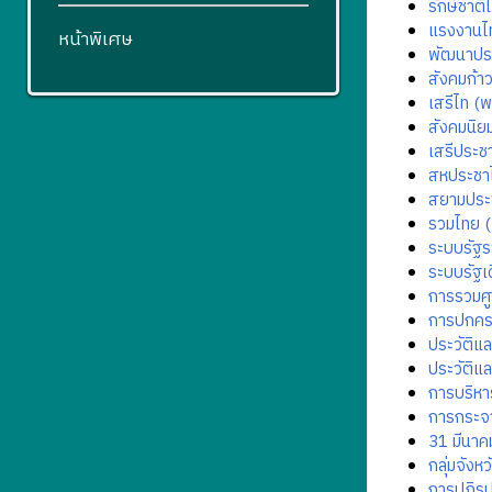
รักษ์ชาต
แรงงานไ
หน้าพิเศษ
พัฒนาปร
สังคมก้า
เสรีไท (
สังคมนิย
เสรีประช
สหประชา
สยามประ
รวมไทย (
ระบบรัฐ
ระบบรัฐเด
การรวมศ
การปกครอ
ประวัติแ
ประวัติแ
การบริห
การกระจา
31 มีนาค
กลุ่มจังหว
การปฏิร