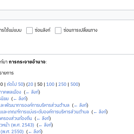
ารใช้แม่แบบ
ซ่อนลิงก์
ซ่อนการเปลี่ยนทาง
งก์มา
การกระจายอำนาจ
:
รายการ
50
|
ถัดไป 50
) (
20
|
50
|
100
|
250
|
500
)
ภาคพลเมือง
‎
(
← ลิงก์
)
รนิยม
‎
(
← ลิงก์
)
ดและพัฒนาการองค์การบริหารส่วนตำบล
‎
(
← ลิงก์
)
ั้นและเกณฑ์การแบ่งระดับองค์การบริหารส่วนตำบล
‎
(
← ลิงก์
)
ครองส่วนท้องถิ่น
‎
(
← ลิงก์
)
วหน้า (พ.ศ. 2543)
‎
(
← ลิงก์
)
(พ.ศ. 2550)
‎
(
← ลิงก์
)