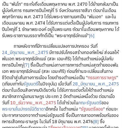
เป็น “พันโท” กระทั่งถึงเดือนพฤษภาคม พ.ศ. 2470 ได้ย้ายกลับมาเป็น
ผู้บังคับการ กรมทหารปืนใหญ่ที่ 5 จังหวัดนครราชสีมา ต่อมาในเดือน
พฤศจิกายน พ.ศ. 2473 ได้รับพระราชทานยศเป็น “พันเอก” และใน
เดือนเมษายน พ.ศ. 2474 ได้รับการแต่งตั้งเป็นผู้บังคับการ กรมทหาร
ปืนใหญ่ที่ 1 รักษาพระองค์ อยู่ในพระนคร ถัดมาในเดือนพฤษภาคม ได้
รับพระราชทานบรรดาศักดิ์เป็น “พระยาฤทธิอัคเนย์”
[6]
ภายหลังจากที่มีการเปลี่ยนแปลงการปกครอง วันที่
24_มิถุนายน_พ.ศ._2475
มีการปรับโครงสร้างกองทัพใหม่ ส่งผลให้
พันเอก พระยาฤทธิอัคเนย์ (สละ เอมะศิริ) ได้ดำรงตำแหน่งผู้บังคับ
ทหารปืนใหญ่
[7]
ซึ่งเป็นตำแหน่งทางการทหารตำแหน่งสุดท้ายของพัน
เอก พระยาฤทธิอัคเนย์ (สละ เอมะศิริ) ก่อนที่ท่านจะเปลี่ยนเส้นทาง
ชีวิตเข้าสู่เส้นทางการเมือง โดยดำรงตำแหน่งเป็น “
กรรมการราษฎร
”
(เทียบเท่ากับ
รัฐมนตรี
ในปัจจุบัน) เมื่อวันที่
28_มิถุนายน_พ.ศ._2475
ต่อมาในเดือนสิงหาคมปีเดียวกัน ได้รับการแต่งตั้งให้ดำรงตำแหน่ง
สมาชิกสภาผู้แทนราษฎร ประเภท 2 อีกตำแหน่งหนึ่งด้วย ต่อมาเมื่อ
วันที่
10_ธันวาคม_พ.ศ._2475
ได้เข้าร่วมใน
คณะรัฐมนตรี
ของ
พระยามโนปกรณ์นิติธาดา
อีกครั้ง ในตำแหน่ง “
รัฐมนตรีลอย
” ก่อนจะ
ประกาศลาออกจากตำแหน่งรัฐมนตรี ซึ่งเป็นการลาออกพร้อมกันของ
ทหารเสือคณะราษฎร ในวันที่ 18 มิถุนายน พ.ศ. 2476
[8]
ซึ่ง