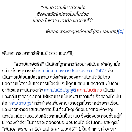
“ผมมีความเห็นอย่างหนึ่ง
ซึ่งคนสมัยใหม่อาจไม่เห็นด้วย
นั่นคือ ในหลวง เราต้องเอาท่านไว้”
พันเอก พระยาฤทธิอัคเนย์ (สละ เอมะศิริ)
[1]
พันเอก พระยาฤทธิอัคเนย์ (สละ เอมะศิริ)
“สถาบันกษัตริย์” เป็นสิ่งที่ถูกกล่าวถึงอย่างมีนัยยะสำคัญ เมื่อ
กล่าวถึงเหตุการณ์
การเปลี่ยนแปลงการปกครอง พ.ศ. 2475
ซึ่ง
เป็นการเปลี่ยนแปลงสถานะครั้งสำคัญของสถาบันกษัตริย์ไทย
นอกจากนี้สถาบันทางการเมืองอื่น ๆ ก็ถูกเปลี่ยนแปลงสถานะไปด้วย
อาทิเช่น สถาบันกองทัพ
สถาบันนิติบัญญัติ
สถาบันบริหาร
เป็นต้น
และกลุ่มบุคคลผู้ผลักดันให้เหตุการณ์นี้ประสบความสำเร็จลุล่วงได้ นั่น
คือ “
คณะราษฎร
” ทว่าลำพังเพียงคณะราษฎรที่มาจากฝ่ายพลเรือน
และนายทหารฝ่ายเสนาธิการเป็นส่วนใหญ่ ก็ย่อมยากที่จะหักหาญ
เอาชัยเหนือระบอบเดิมที่ฝังรากแน่นเป็นระบบ จึงต้องประกอบด้วยผู้ที่
มี “กองกำลัง” ในการที่จะต่อกรกับระบอบเดิมได้ ซึ่งในคณะราษฎรมี
“พันเอก พระยาฤทธิอัคเนย์ (สละ เอมะศิริ)” 1 ใน 4 ทหารเสือคณะ