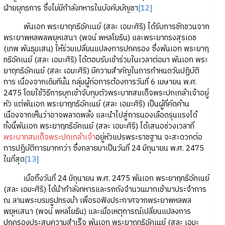
ฝ่ายยุทธการ ซึ่งไม่มีกำลังทหารในบังคับบัญชา
[12]
พันเอก พระยาฤทธิอัคเนย์ (สละ เอมะศิริ) ได้รับการชักชวนจาก
พระยาพหลพลพยุหเสนา (พจน์ พหลโยธิน) และพระยาทรงสุรเดช
(เทพ พันธุมเสน) ให้ร่วมเปลี่ยนแปลงการปกครอง ซึ่งพันเอก พระยาฤ
ทธิอัคเนย์ (สละ เอมะศิริ) ได้ตอบรับเข้าร่วมในเวลาต่อมา พันเอก พระ
ยาฤทธิอัคเนย์ (สละ เอมะศิริ) มีความสำคัญในการกำหนดวันปฏิบัติ
การ เนื่องจากเดิมทีนั้น กลุ่มผู้ก่อการต้องการวันที่ 6 เมษายน พ.ศ.
2475 โดยใช้วิธีการบุกเข้าจับกุมตัวพระบาทสมเด็จพระปกเกล้าเจ้าอยู่
หัว แต่พันเอก พระยาฤทธิอัคเนย์ (สละ เอมะศิริ) เป็นผู้ที่คัดค้าน
เนื่องจากเห็นว่าอาจพลาดพลั้ง และนำไปสู่การนองเลือดรุนแรงได้
ทั้งนี้พันเอก พระยาฤทธิอัคเนย์ (สละ เอมะศิริ) ได้เสนอช่วงเวลาที่
พระบาทสมเด็จพระปกเกล้าเจ้า
อยู่หัวแปรพระราชฐาน จะสะดวกต่อ
การปฏิบัติการมากกว่า ซึ่งกลายมาเป็นวันที่ 24 มิถุนายน พ.ศ. 2475
ในที่สุด
[13]
เมื่อถึงวันที่ 24 มิถุนายน พ.ศ. 2475 พันเอก พระยาฤทธิอัคเนย์
(สละ เอมะศิริ) ได้นำกำลังทหารและรถถังจำนวนมากเข้ามาประจำการ
ณ ลานพระบรมรูปทรงม้า เพื่อรอฟังประกาศจากพระยาพหลพล
พยุหเสนา (พจน์ พหลโยธิน) และเมื่อเหตุการณ์เปลี่ยนแปลงการ
ปกครองประสบความสำเร็จ พันเอก พระยาฤทธิอัคเนย์ (สละ เอมะ