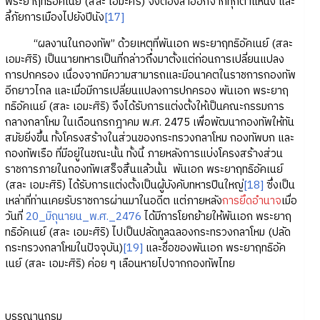
พระยาฤทธิอัคเนย์ (สละ เอมะศิริ) จึงต้องลาออกจากทุกตำแหน่ง และ
ลี้ภัยการเมืองไปยังปีนัง
[17]
“ผลงานในกองทัพ” ด้วยเหตุที่พันเอก พระยาฤทธิอัคเนย์ (สละ
เอมะศิริ) เป็นนายทหารเป็นที่กล่าวถึงมาตั้งแต่ก่อนการเปลี่ยนแปลง
การปกครอง เนื่องจากมีความสามารถและมีอนาคตในราชการกองทัพ
อีกยาวไกล และเมื่อมีการเปลี่ยนแปลงการปกครอง พันเอก พระยาฤ
ทธิอัคเนย์ (สละ เอมะศิริ) จึงได้รับการแต่งตั้งให้เป็นคณะกรรมการ
กลางกลาโหม ในเดือนกรกฎาคม พ.ศ. 2475 เพื่อพัฒนากองทัพให้ทัน
สมัยยิ่งขึ้น ทั้งโครงสร้างในส่วนของกระทรวงกลาโหม กองทัพบก และ
กองทัพเรือ ที่มีอยู่ในขณะนั้น ทั้งนี้ ภายหลังการแบ่งโครงสร้างส่วน
ราชการภายในกองทัพเสร็จสิ้นแล้วนั้น พันเอก พระยาฤทธิอัคเนย์
(สละ เอมะศิริ) ได้รับการแต่งตั้งเป็นผู้บังคับทหารปืนใหญ่
[18]
ซึ่งเป็น
เหล่าที่ท่านเคยรับราชการผ่านมาในอดีต แต่ภายหลัง
การยึดอำนาจ
เมื่อ
วันที่
20_มิถุนายน_พ.ศ._2476
ได้มีการโยกย้ายให้พันเอก พระยาฤ
ทธิอัคเนย์ (สละ เอมะศิริ) ไปเป็นปลัดทูลฉลองกระทรวงกลาโหม (ปลัด
กระทรวงกลาโหมในปัจจุบัน)
[19]
และชื่อของพันเอก พระยาฤทธิอัค
เนย์ (สละ เอมะศิริ) ค่อย ๆ เลือนหายไปจากกองทัพไทย
บรรณานุกรม