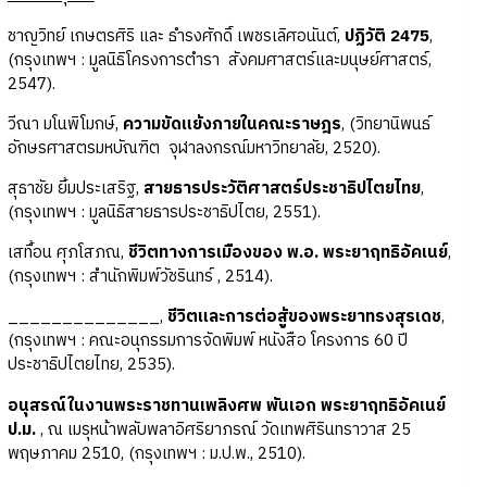
ชาญวิทย์ เกษตรศิริ และ ธำรงศักดิ์ เพชรเลิศอนันต์,
ปฏิวัติ 2475
,
(กรุงเทพฯ : มูลนิธิโครงการตำรา สังคมศาสตร์และมนุษย์ศาสตร์,
2547).
วีณา มโนพิโมกษ์,
ความขัดแย้งภายในคณะราษฎร
, (วิทยานิพนธ์
อักษรศาสตรมหบัณฑิต จุฬาลงกรณ์มหาวิทยาลัย, 2520).
สุธาชัย ยิ้มประเสริฐ,
สายธารประวัติศาสตร์ประชาธิปไตยไทย
,
(กรุงเทพฯ : มูลนิธิสายธารประชาธิปไตย, 2551).
เสทื้อน ศุภโสภณ,
ชีวิตทางการเมืองของ พ.อ. พระยาฤทธิอัคเนย์
,
(กรุงเทพฯ : สำนักพิมพ์วัชรินทร์ , 2514).
______________,
ชีวิตและการต่อสู้ของพระยาทรงสุรเดช
,
(กรุงเทพฯ : คณะอนุกรรมการจัดพิมพ์ หนังสือ โครงการ 60 ปี
ประชาธิปไตยไทย, 2535).
อนุสรณ์ในงานพระราชทานเพลิงศพ พันเอก พระยาฤทธิอัคเนย์
ป.ม.
, ณ เมรุหน้าพลับพลาอิศริยาภรณ์ วัดเทพศิรินทราวาส 25
พฤษภาคม 2510, (กรุงเทพฯ : ม.ป.พ., 2510).