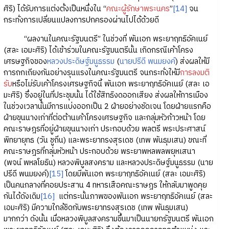
ศิริ) ได้รับการแต่งตั้งเป็นหนึ่งใน “
คณะผู้รักษาพระนคร
”
[14]
จน
กระทั่งการเปลี่ยนแปลงการปกครองผ่านไปได้ด้วยดี
“ผลงานในคณะรัฐมนตรี” ในช่วงที่ พันเอก พระยาฤทธิอัคเนย์
(สละ เอมะศิริ) ได้เข้าร่วมในคณะรัฐมนตรีนั้น เกิดกรณีเค้าโครง
เศรษฐกิจของ
หลวงประดิษฐ์มนูธรรม
(
นายปรีดี พนมยงค์
) ส่งผลให้มี
การถกเถียงกันอย่างรุนแรงในคณะรัฐมนตรี จนกระทั่งให้มี
การลงมติ
รับ
หรือไม่รับเค้าโครงเศรษฐกิจนี้ พันเอก พระยาฤทธิอัคเนย์ (สละ เอ
มะศิริ) ซึ่งอยู่ในที่ประชุมนั้น ได้ใช้สิทธิงดออกเสียง ส่งผลให้การเมือง
ในช่วงเวลานั้นมีการแบ่งออกเป็น 2 ฝ่ายอย่างชัดเจน โดยฝ่ายแรกคือ
ฝ่ายขุนนางเก่าที่ต่อต้านเค้าโครงเศรษฐกิจ และกลุ่มหัวก้าวหน้า โดย
คณะราษฎรที่อยู่ฝ่ายขุนนางเก่า ประกอบด้วย พลตรี พระประศาสน์
พิทยายุทธ (วัน ชูถิ่น) และพระยาทรงสุรเดช (เทพ พันธุมเสน) ขณะที่
คณะราษฎรที่กลุ่มหัวหน้า ประกอบด้วย พระยาพหลพลพยุหเสนา
(พจน์ พหลโยธิน) หลวงพิบูลสงคราม และหลวงประดิษฐ์มนูธรรม (นาย
ปรีดี พนมยงค์)
[15]
โดยมีพันเอก พระยาฤทธิอัคเนย์ (สละ เอมะศิริ)
เป็นคนกลางที่คอยประสาน 4 ทหารเสือคณะราษฎร ให้กลับมาพูดคุย
กันได้ดังเดิม
[16]
แต่กระนั้นภาพของพันเอก พระยาฤทธิอัคเนย์ (สละ
เอมะศิริ) มีความใกล้ชิดกับพระยาทรงสุรเดช (เทพ พันธุมเสน)
มากกว่า ดังนั้น เมื่อหลวงพิบูลสงครามขึ้นมาเป็นนายกรัฐมนตรี พันเอก