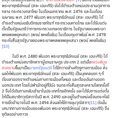
เหตุการณ์นี้ถูกเรียกขานว่า “
สี่ทหารเสือลาออก
”
[9]
นอกจากนี้พันเอก
พระยาฤทธิอัคเนย์ (สละ เอมะศิริ) ยังได้ดำรงตำแหน่งประธานตุลาการ
กลาง กระทรวงกลาโหม ในเดือนมกราคม พ.ศ. 2476 และในเดือน
เมษายน พ.ศ. 2477 พันเอก พระยาฤทธิอัคเนย์ (สละ เอมะศิริ) ได้
ดำรงตำแหน่งอธิบดีกรมราชทัณฑ์ กระทรวงมหาดไทย และได้รับแต่ง
ตั้งเป็นรัฐมนตรีว่าการกระทรวงเกษตราธิการ ในรัฐบาลของพระยา
พหลพลพยุหเสนา (พจน์ พหลโยธิน) ในเดือนกุมภาพันธ์ พ.ศ. 2478
กระทั่งสิ้นสุดรัฐบาลของพระยาพหลพลพยุหเสนา (พจน์ พหลโยธิน)
[10]
ในปี พ.ศ. 2480 พันเอก พระยาฤทธิอัคเนย์ (สละ เอมะศิริ) ได้
ดำรงตำแหน่งสมาชิกสภาผู้แทนราษฎร ประเภท 2 แต่เมื่อ
หลวงพิบูล
สงคราม
ขึ้นมาเป็น
นายกรัฐมนตรี
ได้มีกวาดล้างศัตรูทางการเมือง ส่ง
ผลให้พันเอก พระยาฤทธิอัคเนย์ (สละ เอมะศิริ) เป็นบุคคลแรก ๆ ที่
ต้องลาออกจากตำแหน่งทางการเมืองทั้งหมด และต้องเดินทางออก
นอกประเทศ โดยไปพำนักอยู่ที่ปีนัง จนกระทั่งสิ้นสุดสงครามโลกครั้งที่
2 จึงได้เดินทางกลับเข้ามาในประเทศไทยอีกครั้ง และได้รับการแต่งตั้ง
ให้เป็นสมาชิกวุฒิสภาในปี พ.ศ. 2490 และอยู่ในตำแหน่งนี้จนกระทั่งมี
การยึดอำนาจในปี พ.ศ. 2494 ส่งผลให้มีการยุบวุฒิสภา
[11]
ดังนั้น
บทบาททางการเมืองของพันเอก พระยาฤทธิอัคเนย์ (สละ เอมะศิริ) จึง
ยุติลงอย่างถาวร