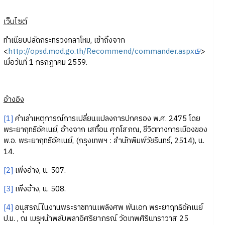
เว็บไซต์
ทำเนียบปลัดกระทรวงกลาโหม, เข้าถึงจาก
<
http://opsd.mod.go.th/Recommend/commander.aspx
>
เมื่อวันที่ 1 กรกฎาคม 2559.
อ้างอิง
[1]
คำเล่าเหตุการณ์การเปลี่ยนแปลงการปกครอง พ.ศ. 2475 โดย
พระยาฤทธิอัคเนย์, อ้างจาก เสทื้อน ศุภโสภณ, ชีวิตทางการเมืองของ
พ.อ. พระยาฤทธิอัคเนย์, (กรุงเทพฯ : สำนักพิมพ์วัชรินทร์, 2514), น.
14.
[2]
เพิ่งอ้าง, น. 507.
[3]
เพิ่งอ้าง, น. 508.
[4]
อนุสรณ์ในงานพระราชทานเพลิงศพ พันเอก พระยาฤทธิอัคเนย์
ป.ม. , ณ เมรุหน้าพลับพลาอิศริยาภรณ์ วัดเทพศิรินทราวาส 25