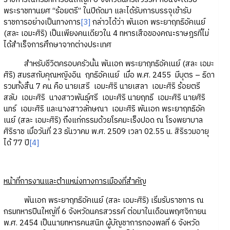
พระราชทานยศ “ร้อยตรี” ในปีถัดมา และได้รับการบรรจุเข้ารับ
ราชการอย่างเป็นทางการ
[3]
กล่าวได้ว่า พันเอก พระยาฤทธิอัคเนย์
(สละ เอมะศิริ) เป็นเพียงคนเดียวใน 4 ทหารเสือของคณะราษฎรที่ไม่
ได้สำเร็จการศึกษาจากต่างประเทศ
สำหรับชีวิตครอบครัวนั้น พันเอก พระยาฤทธิอัคเนย์ (สละ เอมะ
ศิริ) สมรสกับคุณหญิงอิน ฤทธิอัคเนย์ เมื่อ พ.ศ. 2455 มีบุตร – ธิดา
รวมทั้งสิ้น 7 คน คือ นายเสรี เอมะศิริ นายเสลา เอมะศิริ ร้อยตรี
สลับ เอมะศิริ นางสาวพันธุ์ศรี เอมะศิริ นายฤทธี เอมะศิริ นายศิริ
นทร์ เอมะศิริ และนางสาวลักษณา เอมะศิริ พันเอก พระยาฤทธิอัค
เนย์ (สละ เอมะศิริ) ถึงแก่กรรมด้วยโรคมะเร็งปอด ณ โรงพยาบาล
ศิริราช เมื่อวันที่ 23 ธันวาคม พ.ศ. 2509 เวลา 02.55 น. สิริรวมอายุ
ได้ 77 ปี
[4]
หน้าที่การงานและตำแหน่งทางการเมืองที่สำคัญ
พันเอก พระยาฤทธิอัคเนย์ (สละ เอมะศิริ) เริ่มรับราชการ ณ
กรมทหารปืนใหญ่ที่ 6 จังหวัดนครสวรรค์ ต่อมาในเดือนพฤศจิกายน
พ.ศ. 2454 เป็นนายทหารคนสนิท ผู้บัญชาการกองพลที่ 6 จังหวัด