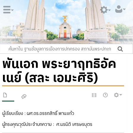
พันเอก พระยาฤทธิอัค
เนย์ (สละ เอมะศิริ)
ผู้เรียบเรียง : ผศ.ดร.อรรถสิทธิ์ พานแก้ว
ผู้ทรงคุณวุฒิประจำบทความ : ศ.นรนิติ เศรษรบุตร