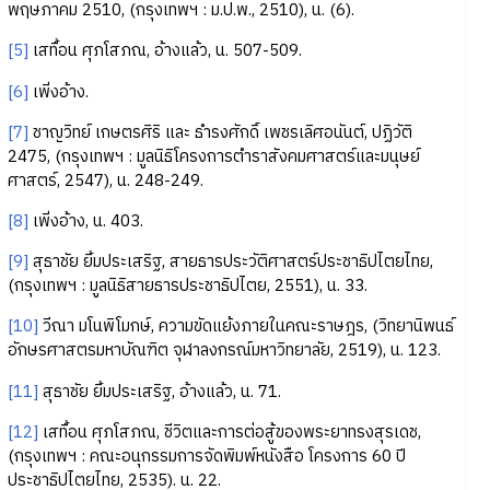
พฤษภาคม 2510, (กรุงเทพฯ : ม.ป.พ., 2510), น. (6).
[5]
เสทื้อน ศุภโสภณ, อ้างแล้ว, น. 507-509.
[6]
เพิ่งอ้าง.
[7]
ชาญวิทย์ เกษตรศิริ และ ธำรงศักดิ์ เพชรเลิศอนันต์, ปฏิวัติ
2475, (กรุงเทพฯ : มูลนิธิโครงการตำราสังคมศาสตร์และมนุษย์
ศาสตร์, 2547), น. 248-249.
[8]
เพิ่งอ้าง, น. 403.
[9]
สุธาชัย ยิ้มประเสริฐ, สายธารประวัติศาสตร์ประชาธิปไตยไทย,
(กรุงเทพฯ : มูลนิธิสายธารประชาธิปไตย, 2551), น. 33.
[10]
วีณา มโนพิโมกษ์, ความขัดแย้งภายในคณะราษฎร, (วิทยานิพนธ์
อักษรศาสตรมหาบัณฑิต จุฬาลงกรณ์มหาวิทยาลัย, 2519), น. 123.
[11]
สุธาชัย ยิ้มประเสริฐ, อ้างแล้ว, น. 71.
[12]
เสทื้อน ศุภโสภณ, ชีวิตและการต่อสู้ของพระยาทรงสุรเดช,
(กรุงเทพฯ : คณะอนุกรรมการจัดพิมพ์หนังสือ โครงการ 60 ปี
ประชาธิปไตยไทย, 2535). น. 22.