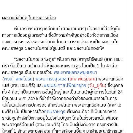
ผลงานที่สำคัญในทางการเมือง
พันเอก พระยาฤทธิอัคเนย์ (สละ เอมะศิริ) มีผลงานที่สำคัญใน
ทางการเมืองอยู่หลายด้าน ซึ่งมีความสำคัญอย่างยิ่งทั้งต่อการเมือง
และการบริหารราชการแผ่นดิน โดยสามารถแบ่งออกเป็น ผลงานใน
คณะราษฎร ผลงานในคณะรัฐมนตรี และผลงานในกองทัพ
“ผลงานในคณะราษฎร” พันเอก พระยาฤทธิอัคเนย์ (สละ เอมะ
ศิริ) ถือเป็นแกนนำคนสำคัญของคณะราษฎร โดยเป็น 1 ใน 4 เสือ
คณะราษฎร อันประกอบด้วย
พระยาพหลพลพยุหเสนา
(
พจน์_พหลโยธิน
)
พระยาทรงสุรเดช
(
เทพ พันธุมเสน
) พระยาฤทธิอัค
เนย์ (สละ เอมะศิริ) และ
พระประศาสน์พิทยายุทธ
(
วัน_ชูถิ่น
) ซึ่งบุคคล
ทั้ง 4 ถือว่าเป็นนายทหารชั้นผู้ใหญ่ และเป็นแกนนำผู้ก่อการในวันที่ 24
มิถุนายน พ.ศ. 2475 ที่นำกำลังจากกองกำลังของตนมาร่วมในการ
เปลี่ยนแปลงการปกครอง สำหรับพันเอก พระยาฤทธิอัคเนย์ (สละ เอ
มะศิริ) นั้น เป็นทหารเสือ
คณะราษฎร
เพียงคนเดียว ที่เป็นนายทหาร
ระดับคุมกำลังที่มีทหารอยู่ในบังคับบัญชา โดยในช่วงเวลานั้น พันเอก
พระยาฤทธิอัคเนย์ (สละ เอมะศิริ) โดยเป็นผู้บังคับการ กรมทหารปืน
ใหญ่ที่ 1 รักษาพระองค์ ขณะที่ทหารเสือคนอื่น ๆ มาฝ่ายเสนาธิการและ