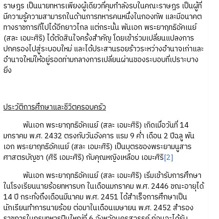
ราษฎร เป็นนายทหารเพียงผู้เดียวที่คุมกำลังรบในคณะราษฎร เป็นผู้ที่
มีความรู้ความสามารถในด้านการทหารคนหนึ่งในกองทัพ และมีอนาคต
ทางราชการที่ไปได้อีกยาวไกล แต่กระนั้น พันเอก พระยาฤทธิอัคเนย์
(สละ เอมะศิริ) ได้ตัดสินใจครั้งสำคัญ โดยเข้าร่วมเปลี่ยนแปลงการ
ปกครองไปสู่ระบอบใหม่ และได้ประสานรอยร้าวระหว่างอำนาจเก่าและ
อำนาจใหม่ให้อยู่รอดท่ามกลางการเปลี่ยนผ่านของระบอบที่เปราะบาง
ยิ่ง
ประวัติการศึกษาและชีวิตครอบครัว
พันเอก พระยาฤทธิอัคเนย์ (สละ เอมะศิริ) เกิดเมื่อวันที่ 14
มกราคม พ.ศ. 2432 ตรงกับวันอังคาร แรม 9 ค่ำ เดือน 2 ปีฉลู พัน
เอก พระยาฤทธิอัคเนย์ (สละ เอมะศิริ) เป็นบุตรของพระยามนูสาร
ศาสตรบัญชา (ศิริ เอมะศิริ) กับคุณหญิงเหลือบ เอมะศิริ
[2]
พันเอก พระยาฤทธิอัคเนย์ (สละ เอมะศิริ) เริ่มเข้ารับการศึกษา
ในโรงเรียนนายร้อยทหารบก ในเดือนมกราคม พ.ศ. 2446 ขณะอายุได้
14 ปี กระทั่งถึงเดือนมีนาคม พ.ศ. 2451 ได้สำเร็จการศึกษาเป็น
นักเรียนทำการนายร้อย ต่อมาในเดือนเมษายน พ.ศ. 2452 สำรอง
ราชการในกรมทหารปืนใหญ่ที่ 6 จังหวัดนครสวรรค์ ก่อนจะได้รับ