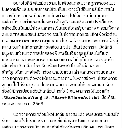
อย่างไรก็ดี พันธมิตรชานมไม่เพียงแต่จะปรากฏภาพของแบ่ง
ปันความคิดและประสบการณ์ร่วมกันระหว่างผู้ใช้อินเทอร์เน็ตเท่านั้น
แต่ยังได้ขยายประเด็นข้อถกเถียงต่าง ๆ ไปยังการสนับสนุนการ
เคลื่อนไหวต่อต้านหลายโครงการในภูมิภาคเอเชีย อาทิ ประเด็นการ
สร้างเขื่อนในแม่น้ำโขง และการเซ็นเซอร์โดยรัฐบาลต่าง ๆ รวมทั้งการ
ละเมิดสิทธิมนุษยชนในฮ่องกง รวมไปถึงการเกิดแฮชแท็กเพื่อต่อต้าน
บริษัทผลิตภาพยนตร์การ์ตูนดิสนีย์ในกรณีการฉายภาพยนตร์เรื่องมู่
หลาน จนทำให้เกิดกรณีการเคลื่อนไหวประเด็นเรื่องการละเมิดสิทธิ
มนุษยชนทั้งในเขตการปกครองพิเศษซินเจียงอุยกูร์และในทิเบต
นอกจากนี้ กลุ่มพันธมิตรชานมยังมีบทบาทสำคัญในการแสดงจุดยืน
เคียงข้างนักเคลื่อนไหวเรียกร้องประชาธิปไตยในฮ่องกงคน
สำคัญ ได้แก่ นายโจชัว หว่อง นายไอแวน หล่ำ และนางสาวแอกเนส
จาว ที่ถูกควบคุมตัวหลังให้การรับสารภาพในหลายข้อหา เกี่ยวกับการ
ชุมนุมที่ไม่ได้รับอนุญาต โดยกลุ่มพันธมิตรชานมได้รณรงค์และเรียก
ร้องให้มีการปล่อยตัวนักเคลื่อนไหวทั้ง 3 คน ผ่านการใช้แฮชแท็ก
#SaveJoshuaWong
และ
#SaveHKThreeActivist
เมื่อเดือน
พฤศจิกายน พ.ศ. 2563
นอกจากการเคลื่อนไหวในกลุ่มเยาวชนแล้ว พันธมิตรชานมยังได้
รับความสนใจในระดับรัฐบาลมากขึ้นเมื่อผู้นำประเทศและแกนนำ
เคลื่อนไหวทางการเมืองคนสำคัญได้ส่งข้อความหรือเผยแพร่เนื้อหา