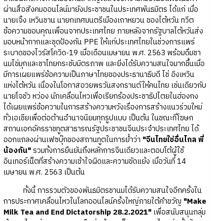
ผ่านสื่อสังคมออนไลน์มายังประชาชนในประเทศพันธมิตร ได้แก่ เมื่อ
นายเจิ้ง เหวินชาน นายกเทศมนตรีเมืองเถาหยวน ของไต้หวัน ทวีต
ข้อความขอบคุณเพื่อนจากประเทศไทย ภายหลังจากรัฐบาลไต้หวันส่ง
มอบหน้ากากและชุดป้องกัน PPE ให้แก่ประเทศไทยในช่วงการแพร่
ระบาดของไวรัสโควิด-19 เมื่อเดือนเมษายน พ.ศ. 2563 พร้อมดื่มชา
นมไข่มุกและชาไทยกระชับมิตรภาพ และยิ่งได้รับความสนใจมากขึ้นเมื่อ
มีการเผยแพร่ข้อความเป็นภาษาไทยของประธานาธิบดี ไช่ อิงเหวิน
แห่งไต้หวัน เนื่องในโอกาสอวยพรวันสงกรานต์ให้คนไทย เช่นเดียวกับ
นายโจชัว หว่อง นักเคลื่อนไหวเพื่อเรียกร้องประชาธิปไตยในฮ่องกง
ได้เผยแพร่ข้อความในการสร้างความหวังเรื่องการสร้างแนวร่วมใหม่
ทั่วเอเชียเพื่อต่อต้านอำนาจนิยมทุกรูปแบบ เป็นต้น ในขณะที่โฆษก
สถานเอกอัครราชทูตสาธารณรัฐประชาชนจีนประจำประเทศไทย ได้
ออกแถลงผ่านเฟซบุ๊กของสถานทูตในการย้ำว่า
"จีนไทยใช่อื่นไกล พี่
น้องกัน"
รวมทั้งการยืนยันถึงหลักการจีนเดียวและตอบโต้ผู้ใช้
อินเทอร์เน็ตที่สร้างความเข้าใจผิดและความขัดแย้ง เมื่อวันที่ 14
เมษายน พ.ศ. 2563 เป็นต้น
ทั้งนี้ การรวมตัวของพันธมิตรชานมได้รับความสนใจอีกครั้งใน
การประกาศเคลื่อนไหวในโลกออนไลน์ครั้งใหญ่ภายใต้คำขวัญ
"Make
Milk Tea and End Dictatorship 28.2.2021"
เพื่อสนับสนุนกลุ่ม