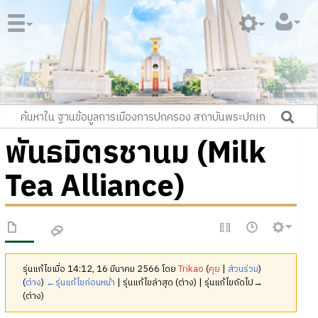
พันธมิตรชานม (Milk
Tea Alliance)
รุ่นแก้ไขเมื่อ 14:12, 16 มีนาคม 2566 โดย
Trikao
(
คุย
|
ส่วนร่วม
)
(
ต่าง
)
←รุ่นแก้ไขก่อนหน้า
| รุ่นแก้ไขล่าสุด (ต่าง) | รุ่นแก้ไขถัดไป→
(ต่าง)