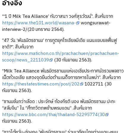
อ้างอิง
“‘1 ปี Milk Tea Alliance’ กับวาสนา วงศ์สุรวัฒน์”. สืบค้นจาก
https://www.the101.world/wasana-
wongsurawat-
interview-2/(20 มกราคม 2564).
“47 วัน ‘พันธมิตรชานม’ การทูตยุคโซเชียลมีเดีย แผนแยบยลฟื้นฟู
ชาติ?”. สืบค้นจาก
https://www.matichon.co.th/prachachuen/prachachuen-
scoop/news_2211039
(30 กันยายน 2563).
“Milk Tea Alliance พันธมิตรชานมแห่งเอเชียประกาศนัดรวมพลชาว
เน็ตทั่วเอเชีย แสดงจุดยืนต่อต้านเผด็จการทหารในพม่า”. สืบค้นจาก
https://thestatestimes.com/post/202
1022711 (30
กันยายน 2563).
“ชานมข้นกว่าเลือด : ประจักษ์ ก้องกีรติ มอง พันธมิตรชานม ปะทะ
“สลิ่มจีน” ใน “ศึกทวิตภพข้ามพรมแดน” .สืบค้นจาก
https://www.bbc.com/thai/thailand-52295774(30
กันยายน 2563).
“ชาวไต้หวัน-ฮ่องกง 'พันธมิตรชานม' ร่วมเวทีคนไทยต่างแดน-หนุน