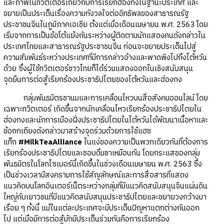
และภาพในทวิตเตอร์เกี่ยวกับการเรียกฮ่องกงในฐานะประเทศ และ
ขยายเป็นประเด็นเรื่องความกังวลใจต่ออิทธิพลของสาธารณรัฐ
ประชาชนจีนในภูมิภาคเอเชีย ตั้งแต่เมื่อเดือนเมษายน พ.ศ. 2563 โดย
เริ่มจากการเป็นข้อโต้แย้งกันระหว่างผู้ติดตามนักแสดงคนดังกล่าวใน
ประเทศไทยและสาธารณรัฐประชาชนจีน ก่อนจะขยายประเด็นไปสู่
ความสัมพันธ์ระหว่างประเทศที่มีการกล่าวอ้างและพาดพิงไปถึงไต้หวัน
ด้วย ซึ่งผู้ใช้ทวิตเตอร์ชาวไทยก็ได้ร่วมแสดงออกในเชิงสนับสนุน
จุดยืนการต่อสู้เรียกร้องประชาธิปไตยของไต้หวันและฮ่องกง
กลุ่มพันธมิตรชานมและการเคลื่อนไหวบนสื่อสังคมออนไลน์ โดย
เฉพาะทวิตเตอร์ เกิดขึ้นจากนักเคลื่อนไหวเรียกร้องประชาธิปไตยใน
ฮ่องกงและนักการเมืองฝั่งประชาธิปไตยในไต้หวันได้พัฒนาเนื้อหาและ
ข้อถกเถียงดังกล่าวมาสร้างจุดร่วมด้วยการใช้แฮช
แท็ก
#MilkTeaAlliance
ในแง่ของความเป็นพวกเดียวกันที่ต้องการ
เรียกร้องประชาธิปไตยและชอบดื่มชาเหมือนกัน โดยกระแสของกลุ่ม
พันธมิตรในโลกไซเบอร์นี้เกิดขึ้นในช่วงเดือนเมษายน พ.ศ. 2563 ซึ่ง
เป็นช่วงเวลามีสงครามการใช้สัญลักษณ์และการสื่อสารที่แสดง
แนวคิดบนโลกอินเตอร์เน็ตระหว่างกลุ่มที่มีแนวคิดสนับสนุนจีนแผ่นดิน
ใหญ่กับเยาวชนที่มีแนวคิดสนับสนุนประชาธิปไตยและขยายวงกว้างมา
เรื่อย ๆ ทั้งนี้ แม้ในแต่ละประเทศจะมีประเด็นปัญหาแตกต่างกันออก
ไป แต่เมื่อมีการต่อสู้มักมีประเด็นร่วมกันคือการเรียกร้อง