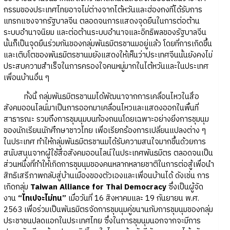
กรรมของประเทศไทยอาจไม่ต่างจากไต้หวันและฮ่องกงที่ได้รับการ
แทรกแซงจากรัฐบาลจีน ตลอดจนการแสดงจุดยืนในการต่อต้าน
ระบบอำนาจนิยม และต่อต้านระบบอำนาจและอิทธิพลของรัฐบาลจีน
นั้นก็เป็นจุดยืนร่วมกันของกลุ่มพันธมิตรชานมอยู่แล้ว โดยที่การเกิดขึ้น
และเติบโตของพันธมิตรชานมยังแสดงให้เห็นว่าประเทศจีนนั้นยังคงไม่
ประสบความสำเร็จในการครองใจคนหมู่มากในไต้หวันและในประเทศ
เพื่อนบ้านอื่น ๆ
ทั้งนี้ กลุ่มพันธมิตรชานมได้พัฒนาจากการเคลื่อนไหวในสื่อ
สังคมออนไลน์มาเป็นการออกมาเคลื่อนไหวและแสดงออกในพื้นที่
สาธารณะ รวมถึงการชุมนุมบนท้องถนนโดยเฉพาะอย่างยิ่งการชุมนุม
ของนักเรียนนักศึกษาชาวไทย เพื่อเรียกร้องการเปลี่ยนแปลงต่าง ๆ
ในประเทศ ทำให้กลุ่มพันธมิตรชานมได้รับความสนใจมากขึ้นด้วยการ
สนับสนุนจากผู้ใช้สื่อสังคมออนไลน์ในประเทศพันธมิตร ตลอดจนเป็น
ส่วนหนึ่งที่ทำให้เกิดการชุมนุมของคนหลากหลายชาติในการต่อสู้เพื่อนำ
สิทธิเสรีภาพกลับสู่บ้านเมืองของตัวเองและเพื่อนบ้านได้ ดังเช่น การ
เกิดกลุ่ม
Taiwan Alliance for Thai Democracy
ซึ่งเป็นผู้จัด
งาน
“ไทเปจะไม่ทน”
เมื่อวันที่ 16 สิงหาคมและ 19 กันยายน พ.ศ.
2563 เพื่อร่วมเป็นพันธมิตรจัดการชุมนุมคู่ขนานกับการชุมนุมของกลุ่ม
ประชาชนปลดแอกในประเทศไทย ซึ่งในการชุมนุมนอกจากจะมีการ