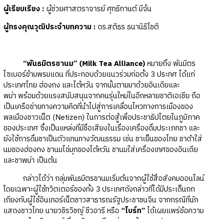
ผู้เรียบเรียง :
ผู้ช่วยศาสตราจารย์ ศุทธิกานต์ มีจั่น
ผู้ทรงคุณวุฒิประจำบทความ
:
ดร.สติธร ธนานิธิโชติ
“พันธมิตรชานม” (Milk Tea Alliance)
หมายถึง พันมิตร
ไซเบอร์ข้ามพรมแดน ที่ประกอบด้วยแนวร่วมก่อตั้ง 3 ประทศ ได้แก่
ประเทศไทย ฮ่องกง และไต้หวัน จากนั้นตามมาด้วยอินเดียและ
พม่า พร้อมด้วยแรงสนับสนุนจากคนรุ่นใหม่ในอีกหลายชาติเอเชีย ถือ
เป็นเครือข่ายทางความคิดที่นำไปสู่การเคลื่อนไหวทางการเมืองของ
พลเมืองชาวเน็ต (Netizen) ในการต่อสู้เพื่อประชาธิปไตยในภูมิภาค
ของประเทศ ซึ่งเป็นแหล่งที่มีชื่อเสียงในเรื่องเครื่องดื่มประเภทชา และ
ยังใช้การดื่มชาเป็นตัวแทนทางวัฒนธรรม เช่น ชาเย็นของไทย ชาดำใส่
นมของฮ่องกง ชานมไข่มุกของไต้หวัน ชานมใส่เครื่องเทศของอินเดีย
และชาพม่า เป็นต้น
กล่าวได้ว่า กลุ่มพันธมิตรชานมเริ่มต้นจากผู้ใช้สื่อสังคมออนไลน์
โดยเฉพาะผู้ใช้ทวิตเตอร์ของทั้ง 3 ประเทศดังกล่าวที่ได้มีประเด็นถก
เถียงกับผู้ใช้อินเทอร์เน็ตชาวสาธารณรัฐประชาชนจีน จากกรณีที่นัก
แสดงชาวไทย นายวชิรวิชญ์ ชีวอารี หรือ
“ไบร์ท”
ได้เผยแพร่ข้อความ