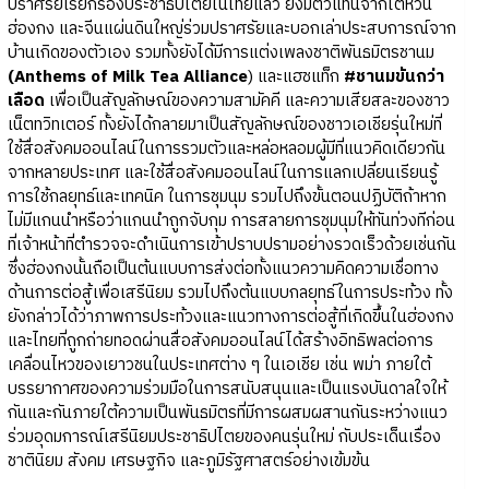
ปราศรัยเรียกร้องประชาธิปไตยในไทยแล้ว ยังมีตัวแทนจากไต้หวัน
ฮ่องกง และจีนแผ่นดินใหญ่ร่วมปราศรัยและบอกเล่าประสบการณ์จาก
บ้านเกิดของตัวเอง รวมทั้งยังได้มีการแต่งเพลงชาติพันธมิตรชานม
(Anthems of Milk Tea Alliance
) และแฮชแท็ก
#ชานมข้นกว่า
เลือด
เพื่อเป็นสัญลักษณ์ของความสามัคคี และความเสียสละของชาว
เน็ตทวิทเตอร์ ทั้งยังได้กลายมาเป็นสัญลักษณ์ของชาวเอเชียรุ่นใหม่ที่
ใช้สื่อสังคมออนไลน์ในการรวมตัวและหล่อหลอมผู้มีที่แนวคิดเดียวกัน
จากหลายประเทศ และใช้สื่อสังคมออนไลน์ในการแลกเปลี่ยนเรียนรู้
การใช้กลยุทธ์และเทคนิค ในการชุมนุม รวมไปถึงขั้นตอนปฏิบัติถ้าหาก
ไม่มีแกนนำหรือว่าแกนนำถูกจับกุม การสลายการชุมนุมให้ทันท่วงทีก่อน
ที่เจ้าหน้าที่ตำรวจจะดำเนินการเข้าปราบปรามอย่างรวดเร็วด้วยเช่นกัน
ซึ่งฮ่องกงนั้นถือเป็นต้นแบบการส่งต่อทั้งแนวความคิดความเชื่อทาง
ด้านการต่อสู้เพื่อเสรีนิยม รวมไปถึงต้นแบบกลยุทธ์ในการประท้วง ทั้ง
ยังกล่าวได้ว่าภาพการประท้วงและแนวทางการต่อสู้ที่เกิดขึ้นในฮ่องกง
และไทยที่ถูกถ่ายทอดผ่านสื่อสังคมออนไลน์ได้สร้างอิทธิพลต่อการ
เคลื่อนไหวของเยาวชนในประเทศต่าง ๆ ในเอเชีย เช่น พม่า ภายใต้
บรรยากาศของความร่วมมือในการสนับสนุนและเป็นแรงบันดาลใจให้
กันและกันภายใต้ความเป็นพันธมิตรที่มีการผสมผสานกันระหว่างแนว
ร่วมอุดมการณ์เสรีนิยมประชาธิปไตยของคนรุ่นใหม่ กับประเด็นเรื่อง
ชาตินิยม สังคม เศรษฐกิจ และภูมิรัฐศาสตร์อย่างเข้มข้น