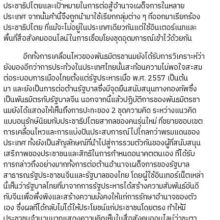
ประชาธิปไตยและเป้าหมายในการต่อสู้อำนาจเผด็จการในหลาย
ประเทศ จากนั้นคำนี้จึงถูกนำมาใช้เรียกกลุ่มต่าง ๆ ที่ออกมาเรียกร้อง
ประชาธิปไตย ที่แม้จะไม่อยู่ในประเทศเดียวกันแต่ใช้อินเตอร์เนทและ
พื้นที่สื่อสังคมออนไลน์ในการเชื่อมโยงชุดอุดมการณ์เข้าไว้ด้วยกัน
อีกทั้งการเคลื่อนไหวของพันธมิตรชานมยังได้รับการวิเคราะห์ว่า
ยังมองอีกว่าการประท้วงในประเทศไทยนั้นสะท้อนความไม่พอใจสะสม
ต่อระบอบการเมืองไทยตั้งแต่รัฐประหารเมื่อ พ.ศ. 2557 เป็นต้น
มา และยังเป็นการต่อต้านรัฐบาลซึ่งมีจุดยืนสนับสนุนทางกองทัพซึ่ง
เป็นพันธมิตรกับรัฐบาลจีน นอกจากนี้แล้วปฏิบัติการของพันธมิตรชา
นมยังได้แสดงให้เห็นถึงการปะทะของ 2 ชุดความคิด ระหว่างแนวคิด
แบบอนุรักษ์นิยมกับประชาธิปไตยสากลของคนรุ่นใหม่ ที่ขยายขอบเขต
การเคลื่อนไหวและการแบ่งปันประสบการณ์ไปไกลกว่าพรมแดนของ
ประเทศ ทั้งยังเป็นสัญลักษณ์ที่นำไปสู่การรวมตัวกันของผู้ที่สนับสนุน
เสรีภาพของประชาชนและสิทธิในการกำหนดอนาคตตนเอง ที่ได้รับ
การกล่าวถึงอย่างมากทั้งการต่อต้านอำนาจเผด็จการของรัฐบาล
สาธารณรัฐประชาชนจีนและรัฐบาลของไทย โดยผู้ใช้อินเทอร์เน็ตเหล่า
นี้เห็นว่ารัฐบาลไทยที่มาจากการรัฐประหารได้สร้างความสัมพันธ์อันดี
กับจีนเพื่อพึ่งพิงและสร้างความมั่งคงให้แก่การรักษาอำนาจของตัว
เอง ซึ่งผลที่ได้กลับไม่ได้ให้ประโยชน์แก่ประชาชนโดยตรง ทำให้มี
ประชาชนจำนวนมากแสดงความคิดเห็นในสื่อสังคมออนไลน์ว่าชะตา