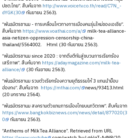
ปชต.ไทย”. สืบค้นจาก
http://www.voicetv.co.th/read/C7N_-
dYGK(30
กันยายน 2563).
“พันธมิตรชานม - การเคลื่อนไหวทางการเมืองคนรุ่นใหม่ของเอเชีย”.
สืบค้นจาก
https://www.voathai.com/a/
milk-tea-alliance-
asia-netizen-oppression-censorship-china-
thailand/5564002. Html (30 กันยายน 2563).
“พันธมิตรชานม since 2020 : จากติ่งตีกันสู่ขบวนการเรียกร้อง
เสรีภาพ”. สืบค้นจาก
https://adaymagazine.com/milk-tea-
alliance/
(30 กันยายน 2563).
“พันธมิตรชานม รวมตัวเรียกร้องความยุติธรรมให้ 3 แกนนำม็อบ
ฮ่องกง”. สืบค้นจาก
https://mthai.com/
news/93413.html
(20 มกราคม 2564).
“พันธมิตรชานม สงครามตัวแทนการเมืองไทยบนทวิตภพ”. สืบค้นจาก
https://www.bangkokbiznews.com/news/detail/877020(3
0
กันยายน 2563).
“Anthems of MilkTea Alliance”. Retrieved from URL
https://www.youtube
.com/watch ?v=Lg6lqT-AdN8(20