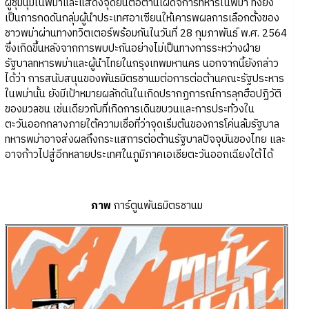
ผู้ชุมนุมในพม่าและแสดงจุดยืนต่อต้านเผด็จการทหารในพม่า ทั้งยัง
เป็นการกดดันกลุ่มผู้นำประเทศอาเซียนให้เคารพผลการเลือกตั้งของ
ชาวพม่าผ่านทางทวิตเตอร์พร้อมกันในวันที่ 28 กุมภาพันธ์ พ.ศ. 2564
ซึ่งเกิดขึ้นหลังจากการพบปะกันอย่างไม่เป็นทางการระหว่างฝ่าย
รัฐบาลทหารพม่าและผู้นำไทยในกรุงเทพมหานคร นอกจากนี้ยังกล่าว
ได้ว่า การสนับสนุนของพันธมิตรชานมต่อการต่อต้านคณะรัฐประหาร
ในพม่านั้น ยังมีเป้าหมายผลักดันในเกิดปรากฏการณ์การลุกฮือปฏิวัติ
ของมวลชน เช่นเดียวกับที่เกิดการเดินขบวนและการประท้วงใน
ตะวันออกกลางภายใต้ความเชื่อที่ว่าจุดเริ่มต้นของการโค่นล้มรัฐบาล
ทหารพม่าอาจส่งผลถึงกระแสการต่อต้านรัฐบาลปัจจุบันของไทย และ
อาจก้าวไปสู่อีกหลายประเทศในภูมิภาคเอเชียตะวันออกเฉียงใต้ได้
ภาพ
การ์ตูนพันธมิตรชานม