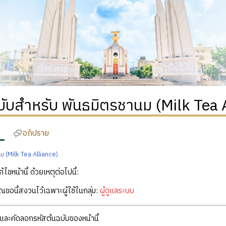
บับสำหรับ พันธมิตรชานม (Milk Tea 
อภิปราย
ม (Milk Tea Alliance)
ก้ไขหน้านี้ ด้วยเหตุต่อไปนี้:
คุณขอนี้สงวนไว้เฉพาะผู้ใช้ในกลุ่ม:
ผู้ดูแลระบบ
ละคัดลอกรหัสต้นฉบับของหน้านี้