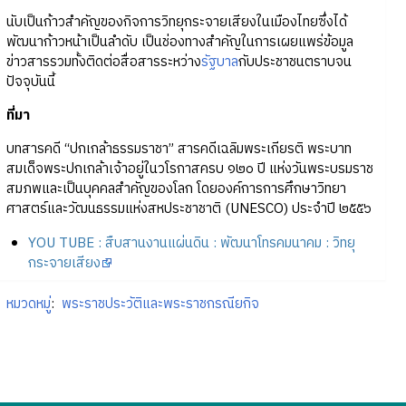
นับเป็นก้าวสำคัญของกิจการวิทยุกระจายเสียงในเมืองไทยซึ่งได้
พัฒนาก้าวหน้าเป็นลำดับ เป็นช่องทางสำคัญในการเผยแพร่ข้อมูล
ข่าวสารรวมทั้งติดต่อสื่อสารระหว่าง
รัฐบาล
กับประชาชนตราบจน
ปัจจุบันนี้
ที่มา
บทสารคดี “ปกเกล้าธรรมราชา” สารคดีเฉลิมพระเกียรติ พระบาท
สมเด็จพระปกเกล้าเจ้าอยู่ในวโรกาสครบ ๑๒๐ ปี แห่งวันพระบรมราช
สมภพและเป็นบุคคลสำคัญของโลก โดยองค์การการศึกษาวิทยา
ศาสตร์และวัฒนธรรมแห่งสหประชาชาติ (UNESCO) ประจำปี ๒๕๕๖
YOU TUBE : สืบสานงานแผ่นดิน : พัฒนาโทรคมนาคม : วิทยุ
กระจายเสียง
หมวดหมู่
:
พระราชประวัติและพระราชกรณียกิจ