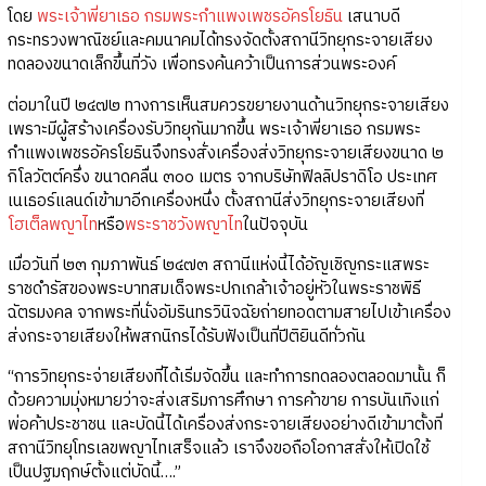
โดย
พระเจ้าพี่ยาเธอ กรมพระกำแพงเพชรอัครโยธิน
เสนาบดี
กระทรวงพาณิชย์และคมนาคมได้ทรงจัดตั้งสถานีวิทยุกระจายเสียง
ทดลองขนาดเล็กขึ้นที่วัง เพื่อทรงค้นคว้าเป็นการส่วนพระองค์
ต่อมาในปี ๒๔๗๒ ทางการเห็นสมควรขยายงานด้านวิทยุกระจายเสียง
เพราะมีผู้สร้างเครื่องรับวิทยุกันมากขึ้น พระเจ้าพี่ยาเธอ กรมพระ
กำแพงเพชรอัครโยธินจึงทรงสั่งเครื่องส่งวิทยุกระจายเสียงขนาด ๒
กิโลวัตต์ครึ่ง ขนาดคลื่น ๓๐๐ เมตร จากบริษัทฟิลลิปราดิโอ ประเทศ
เนเธอร์แลนด์เข้ามาอีกเครื่องหนึ่ง ตั้งสถานีส่งวิทยุกระจายเสียงที่
โฮเต็ลพญาไท
หรือ
พระราชวังพญาไท
ในปัจจุบัน
เมื่อวันที่ ๒๓ กุมภาพันธ์ ๒๔๗๓ สถานีแห่งนี้ได้อัญเชิญกระแสพระ
ราชดำรัสของพระบาทสมเด็จพระปกเกล้าเจ้าอยู่หัวในพระราชพิธี
ฉัตรมงคล จากพระที่นั่งอัมรินทรวินิจฉัยถ่ายทอดตามสายไปเข้าเครื่อง
ส่งกระจายเสียงให้พสกนิกรได้รับฟังเป็นที่ปีติยินดีทั่วกัน
“การวิทยุกระจ่ายเสียงที่ได้เริ่มจัดขึ้น และทำการทดลองตลอดมานั้น ก็
ด้วยความมุ่งหมายว่าจะส่งเสริมการศึกษา การค้าขาย การบันเทิงแก่
พ่อค้าประชาชน และบัดนี้ได้เครื่องส่งกระจายเสียงอย่างดีเข้ามาตั้งที่
สถานีวิทยุโทรเลขพญาไทเสร็จแล้ว เราจึงขอถือโอกาสสั่งให้เปิดใช้
เป็นปฐมฤกษ์ตั้งแต่บัดนี้….”