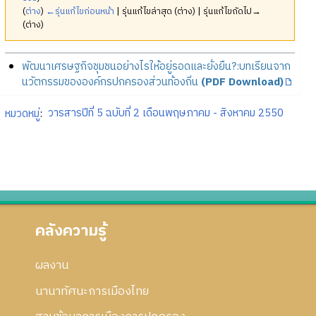
(
ต่าง
)
←รุ่นแก้ไขก่อนหน้า
| รุ่นแก้ไขล่าสุด (ต่าง) | รุ่นแก้ไขถัดไป→
(ต่าง)
พัฒนาเศรษฐกิจชุมชนอย่างไรให้อยู่รอดและยั่งยืน?:บทเรียนจาก
นวัตกรรมขององค์กรปกครองส่วนท้องถิ่น
(PDF Download)
หมวดหมู่
:
วารสารปีที่ 5 ฉบับที่ 2 เดือนพฤษภาคม - สิงหาคม 2550
คลังความรู้
ผลงาน
นานาทัศนะการเมืองไทย