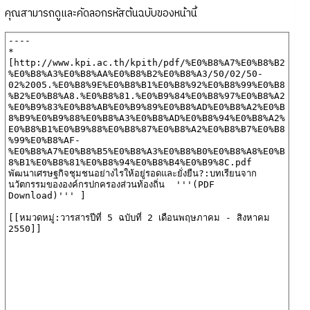
คุณสามารถดูและคัดลอกรหัสต้นฉบับของหน้านี้