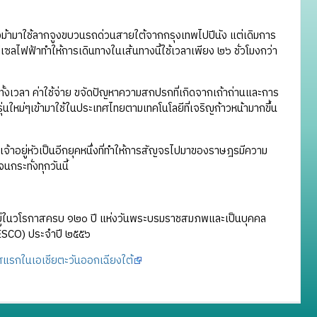
้ามาใช้ลากจูงขบวนรถด่วนสายใต้จากกรุงเทพไปปีนัง แต่เดิมการ
ีเซลไฟฟ้าทำให้การเดินทางในเส้นทางนี้ใช้เวลาเพียง ๒๖ ชั่วโมงกว่า
้งเวลา ค่าใช้จ่าย ขจัดปัญหาความสกปรกที่เกิดจากเถ้าถ่านและการ
ุ่นใหม่ๆเข้ามาใช้ในประเทศไทยตามเทคโนโลยีที่เจริญก้าวหน้ามากขึ้น
อยู่หัวเป็นอีกยุคหนึ่งที่ทำให้การสัญจรไปมาของราษฎรมีความ
จนกระทั่งทุกวันนี้
ยู่ในวโรกาสครบ ๑๒๐ ปี แห่งวันพระบรมราชสมภพและเป็นบุคคล
ESCO) ประจำปี ๒๕๕๖
แรกในเอเชียตะวันออกเฉียงใต้