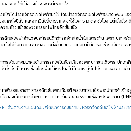
นออกเฉียงใต้ที่มีการนำรถจักรดีเซลมาใช้
มรถไฟได้นำรถจักรดีเซลไฟฟ้ามาใช้ โดยนำรถจักรดีเซลไฟฟ้าขนาด ๙๐๐ แรงม
งเทพถึงปีนัง และจากปีนังถึงกรุงเทพจะใช้เวลาราว ๓๑ ชั่วโมง แต่เมื่อมีรถด
ป็นความก้าวหน้าของวงการรถไฟไทยอีกขั้นหนึ่ง
ักรดีเซลไฟฟ้าอำนวยประโยชน์ดีกว่ารถจักรไอน้ำในหลายด้าน เพราะประหยัดทั
สายจึงได้รับความสะดวกสบายยิ่งขึ้นด้วย จากนั้นมาก็มีการนำหัวรถจักรดีเซลร
่าการพัฒนาคมนาคมด้านการรถไฟในรัชสมัยของพระบาทสมเด็จพระปกเกล้าเจ้า
น อีกทั้งยังเป็นการเชื่อมโยงพื้นที่ที่ห่างไกลได้ไปมาหาสู่กันได้ง่ายและสะดวกขึ้น
กเกล้าธรรมราชา” สารคดีเฉลิมพระเกียรติ พระบาทสมเด็จพระปกเกล้าเจ้าอ
 โดยองค์การการศึกษาวิทยาศาสตร์และวัฒนธรรมแห่งสหประชาชาติ (UN
 : สืบสานงานแผ่นดิน : พัฒนาการคมนาคม : หัวรถจักรดีเซลไฟฟ้าประเทศ