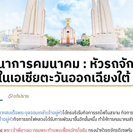
นาการคมนาคม : หัวรถจัก
นเอเชียตะวันออกเฉียงใต้
อภิปราย
าทสมเด็จพระจุลจอมเกล้าเจ้าอยู่หัว
ได้ทรงริเริ่มกิจการรถไฟในสยาม กิจการ
าอยู่หัว
กิจการรถไฟหลวงได้รับการพัฒนาขึ้นอีกขั้นหนึ่ง ทำให้การคมนาคมสั
๗๔
พระเจ้าพี่ยาเธอ กรมพระกำแพงเพ็ชรอัครโยธิน
ทรงนำหัวรถจักรดีเซลคัน