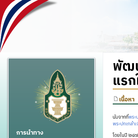
พัฒ
แรกใ
เนื้อหา
นับจากที่
พระบ
พระปกเกล้าเจ้
การนำทาง
โดยในปี ๒๔