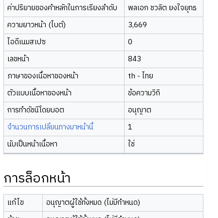
ค่าปริยายของคำหลักในการเรียงลำดับ
พลเอก ชวลิต ยงใจยุทธ
ความยาวหน้า (ไบต์)
3,669
ไอดีเนมสเปซ
0
เลขหน้า
843
ภาษาของเนื้อหาของหน้า
th - ไทย
ตัวแบบเนื้อหาของหน้า
ข้อความวิกิ
การทำดัชนีโดยบอต
อนุญาต
จำนวนการเปลี่ยนทางมาหน้านี้
1
นับเป็นหน้าเนื้อหา
ใช่
การล็อกหน้า
แก้ไข
อนุญาตผู้ใช้ทั้งหมด (ไม่มีกำหนด)