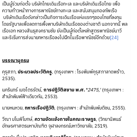
เป็นผู้ร่วมก่อตั้ง บริษัทไทยเดินเรือทะเล และบริษัทเดินเรือไทย เพื่อ
ความก้าวหน้าทางการพาณิชย์ทางทะเล และสนับสนุนกองทัพเรือ
บริษัทเดินเรือดังกล่าวเป็นกิจการเดินเรือแห่งแรกๆของไทยที่ลงทุน
โดยรัฐบาลเพื่อลดการพึ่งพาบริษัทเดินเรือของต่างชาติ นอกจากนี้ พล
เรือเอก หลวงสินธุสงครามชัย ยังเป็นผู้ก่อตั้งหลักสูตรพาณิชย์นาวี
และริเริ่มการส่งนายทหารเรือลงไปฝึกในเรือพาณิชย์อีกด้วย
[24]
บรรณานุกรม
คุรุสภา,
ประมวลประวัติครู
, (กรุงเทพฯ : โรงพิมพ์คุรุสภาลาดพร้าว,
2535).
นครินทร์ เมฆไตรรัตน์,
การปฏิวัติสยาม พ.ศ. '
2475,'
(กรุงเทพฯ :
สำนักพิมพ์ฟ้าเดียวกัน, 2553).
นายหนหวย,
ทหารเรือปฏิวัติ
, (กรุงเทพฯ : สำนักพิมพ์มติชน, 2555).
วีณา มโนพิโมกษ์,
ความขัดแย้งภายในคณะราษฎร
, (วิทยานิพนธ์
อักษรศาสตรมหาบัณฑิต จุฬาลงกรณ์มหาวิทยาลัย, 2519).