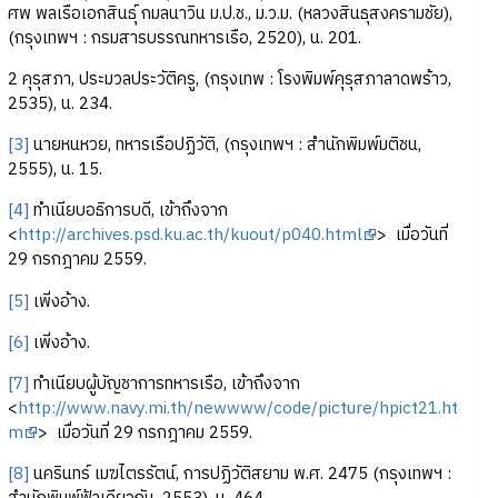
ศพ พลเรือเอกสินธุ์ กมลนาวิน ม.ป.ช., ม.ว.ม. (หลวงสินธุสงครามชัย),
(กรุงเทพฯ : กรมสารบรรณทหารเรือ, 2520), น. 201.
2 คุรุสภา, ประมวลประวัติครู, (กรุงเทพ : โรงพิมพ์คุรุสภาลาดพร้าว,
2535), น. 234.
[3]
นายหนหวย, ทหารเรือปฏิวัติ, (กรุงเทพฯ : สำนักพิมพ์มติชน,
2555), น. 15.
[4]
ทำเนียบอธิการบดี, เข้าถึงจาก
<
http://archives.psd.ku.ac.th/kuout/p040.html
> เมื่อวันที่
29 กรกฎาคม 2559.
[5]
เพิ่งอ้าง.
[6]
เพิ่งอ้าง.
[7]
ทำเนียบผู้บัญชาการทหารเรือ, เข้าถึงจาก
<
http://www.navy.mi.th/newwww/code/picture/hpict21.ht
m
> เมื่อวันที่ 29 กรกฎาคม 2559.
[8]
นครินทร์ เมฆไตรรัตน์, การปฏิวัติสยาม พ.ศ. 2475 (กรุงเทพฯ :