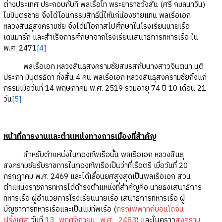
ต่างประเทศ ประกอบกับที่ พลเรือโท พระยาราชวังสัน (ศรี กมลนาวิน)
ไม่มีบุตรชาย จึงได้โอนกรรมสิทธิ์นี้ให้แก่น้องชายแทน พลเรือเอก
หลวงสินธุสงครามชัย จึงได้มีโอกาสไปศึกษาในโรงเรียนนายเรือ
เดนมาร์ก และสำเร็จการศึกษาจากโรงเรียนเสนาธิการทหารเรือ ใน
พ.ศ. 2471
[4]
พลเรือเอก หลวงสินธุสงครามชัยสมรสกับนางสาวจินตนา นุติ
ประภา มีบุตรธิดา ทั้งสิ้น 4 คน พลเรือเอก หลวงสินธุสงครามชัยถึงแก่
กรรมเมื่อวันที่ 14 พฤษภาคม พ.ศ. 2519 รวมอายุ 74 ปี 10 เดือน 21
วัน
[5]
หน้าที่การงานและตำแหน่งทางการเมืองที่สำคัญ
สำหรับตำแหน่งในกองทัพเรือนั้น พลเรือเอก หลวงสินธุ
สงครามชัยรับราชการในกองทัพเรือเป็นว่าที่เรือตรี เมื่อวันที่ 20
กรกฎาคม พ.ศ. 2469 และได้เลื่อนยศสูงสุดเป็นพลเรือเอก ส่วน
ตำแหน่งราชการทหารได้ดำรงตำแหน่งที่สำคัญคือ นายธงเสนาธิการ
ทหารเรือ ผู้อำนวยการโรงเรียนนายเรือ เสนาธิการทหารเรือ ผู้
บัญชาการทหารเรือและเป็นแม่ทัพเรือ (
กรณีพิพาทกับอินโดจีน
ฝรั่งเศส
วันที่
13_พฤศจิกายน_พ.ศ._2483
) และในคราว
สงคราม