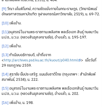
สำนักพิมพ์ฟ้าเดียวกัน, 2553), น. 464.
[9]
วีณา มโนพิโมกษ์, ความขัดแย้งภายในคณะราษฎร, (วิทยานิพนธ์
อักษรศาสตรมหาบัณฑิต จุฬาลงกรณ์มหาวิทยาลัย, 2519), น. 69-72.
[10]
เพิ่งอ้าง.
[11]
อนุสรณ์ในงานพระราชทานเพลิงศพ พลเรือเอก สินธุ์ กมลนาวิน
ม.ป.ช., ม.ว.ม. (หลวงสินธุสงครามชัย), อ้างแล้ว, น. 195-197.
[12]
เพิ่งอ้าง.
[13]
ทำเนียบอธิการบดี, เข้าถึงจาก
<
http://archives.psd.ku.ac.th/kuout/p040.html
> เมื่อวันที่
29 กรกฎาคม 2559.
[14]
สุธาชัย ยิ้มประเสริฐ, แผนชิงชาติไทย (กรุงเทพฯ : สำนักพิมพ์
สมาพันธ์, 2534), น. 222.
[15]
อนุสรณ์ในงานพระราชทานเพลิงศพ พลเรือเอกสินธุ์ กมลนาวิน
ม.ป.ช., ม.ว.ม. (หลวงสินธุสงครามชัย), อ้างแล้ว, น. 202.
[16]
เพิ่งอ้าง, น. 198.