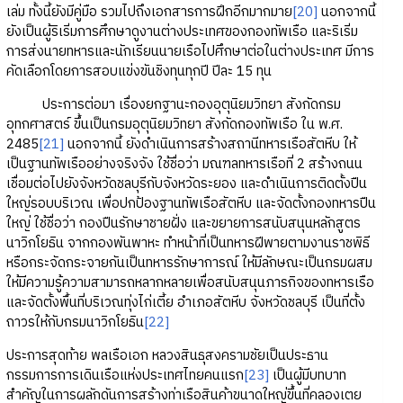
เล่ม ทั้งนี้ยังมีคู่มือ รวมไปถึงเอกสารการฝึกอีกมากมาย
[20]
นอกจากนี้
ยังเป็นผู้ริเริ่มการศึกษาดูงานต่างประเทศของกองทัพเรือ และริเริ่ม
การส่งนายทหารและนักเรียนนายเรือไปศึกษาต่อในต่างประเทศ มีการ
คัดเลือกโดยการสอบแข่งขันชิงทุนทุกปี ปีละ 15 ทุน
ประการต่อมา เรื่องยกฐานะกองอุตุนิยมวิทยา สังกัดกรม
อุทกศาสตร์ ขึ้นเป็นกรมอุตุนิยมวิทยา สังกัดกองทัพเรือ ใน พ.ศ.
2485
[21]
นอกจากนี้ ยังดำเนินการสร้างสถานีทหารเรือสัตหีบ ให้
เป็นฐานทัพเรืออย่างจริงจัง ใช้ชื่อว่า มณฑลทหารเรือที่ 2 สร้างถนน
เชื่อมต่อไปยังจังหวัดชลบุรีกับจังหวัดระยอง และดำเนินการติดตั้งปืน
ใหญ่รอบบริเวณ เพื่อปกป้องฐานทัพเรือสัตหีบ และจัดตั้งกองทหารปืน
ใหญ่ ใช้ชื่อว่า กองปืนรักษาชายฝั่ง และขยายการสนับสนุนหลักสูตร
นาวิกโยธิน จากกองพันพาหะ ทำหน้าที่เป็นทหารฝีพายตามงานราชพิธี
หรือกระจัดกระจายกันเป็นทหารรักษาการณ์ ให้มีลักษณะเป็นกรมผสม
ให้มีความรู้ความสามารถหลากหลายเพื่อสนับสนุนภารกิจของทหารเรือ
และจัดตั้งพื้นที่บริเวณทุ่งไก่เตี้ย อำเภอสัตหีบ จังหวัดชลบุรี เป็นที่ตั้ง
ถาวรให้กับกรมนาวิกโยธิน
[22]
ประการสุดท้าย พลเรือเอก หลวงสินธุสงครามชัยเป็นประธาน
กรรมการการเดินเรือแห่งประเทศไทยคนแรก
[23]
เป็นผู้มีบทบาท
สำคัญในการผลักดันการสร้างท่าเรือสินค้าขนาดใหญ่ขึ้นที่คลองเตย