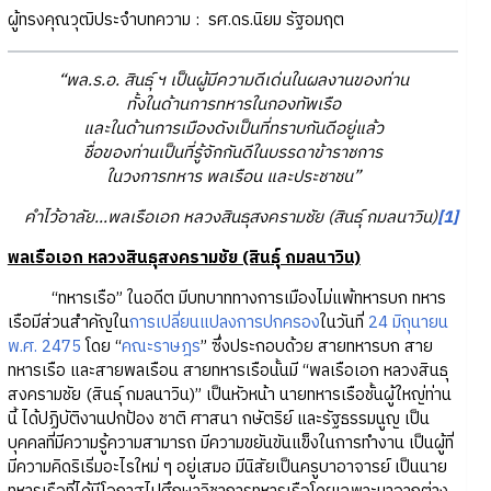
ผู้ทรงคุณวุฒิประจำบทความ : รศ.ดร.นิยม รัฐอมฤต
“พล.ร.อ. สินธุ์ ฯ เป็นผู้มีความดีเด่นในผลงานของท่าน
ทั้งในด้านการทหารในกองทัพเรือ
และในด้านการเมืองดังเป็นที่ทราบกันดีอยู่แล้ว
ชื่อของท่านเป็นที่รู้จักกันดีในบรรดาข้าราชการ
ในวงการทหาร พลเรือน และประชาชน”
คำไว้อาลัย...พลเรือเอก หลวงสินธุสงครามชัย (สินธุ์ กมลนาวิน)
[1]
พลเรือเอก หลวงสินธุสงครามชัย (สินธุ์ กมลนาวิน)
“ทหารเรือ” ในอดีต มีบทบาททางการเมืองไม่แพ้ทหารบก ทหาร
เรือมีส่วนสำคัญใน
การเปลี่ยนแปลงการปกครอง
ในวันที่
24 มิถุนายน
พ.ศ. 2475
โดย “
คณะราษฎร
” ซึ่งประกอบด้วย สายทหารบก สาย
ทหารเรือ และสายพลเรือน สายทหารเรือนั้นมี “พลเรือเอก หลวงสินธุ
สงครามชัย (สินธุ์ กมลนาวิน)” เป็นหัวหน้า นายทหารเรือชั้นผู้ใหญ่ท่าน
นี้ ได้ปฏิบัติงานปกป้อง ชาติ ศาสนา กษัตริย์ และรัฐธรรมนูญ เป็น
บุคคลที่มีความรู้ความสามารถ มีความขยันขันแข็งในการทำงาน เป็นผู้ที่
มีความคิดริเริ่มอะไรใหม่ ๆ อยู่เสมอ มีนิสัยเป็นครูบาอาจารย์ เป็นนาย