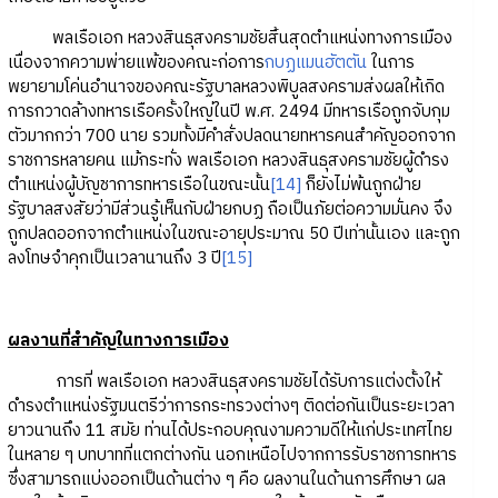
พลเรือเอก หลวงสินธุสงครามชัยสิ้นสุดตำแหน่งทางการเมือง
เนื่องจากความพ่ายแพ้ของคณะก่อการ
กบฏแมนฮัตตัน
ในการ
พยายามโค่นอำนาจของคณะรัฐบาลหลวงพิบูลสงครามส่งผลให้เกิด
การกวาดล้างทหารเรือครั้งใหญ่ในปี พ.ศ. 2494 มีทหารเรือถูกจับกุม
ตัวมากกว่า 700 นาย รวมทั้งมีคำสั่งปลดนายทหารคนสำคัญออกจาก
ราชการหลายคน แม้กระทั่ง พลเรือเอก หลวงสินธุสงครามชัยผู้ดำรง
ตำแหน่งผู้บัญชาการทหารเรือในขณะนั้น
[14]
ก็ยังไม่พ้นถูกฝ่าย
รัฐบาลสงสัยว่ามีส่วนรู้เห็นกับฝ่ายกบฏ ถือเป็นภัยต่อความมั่นคง จึง
ถูกปลดออกจากตำแหน่งในขณะอายุประมาณ 50 ปีเท่านั้นเอง และถูก
ลงโทษจำคุกเป็นเวลานานถึง 3 ปี
[15]
ผลงานที่สำคัญในทางการเมือง
การที่ พลเรือเอก หลวงสินธุสงครามชัยได้รับการแต่งตั้งให้
ดำรงตำแหน่งรัฐมนตรีว่าการกระทรวงต่างๆ ติดต่อกันเป็นระยะเวลา
ยาวนานถึง 11 สมัย ท่านได้ประกอบคุณงามความดีให้แก่ประเทศไทย
ในหลาย ๆ บทบาทที่แตกต่างกัน นอกเหนือไปจากการรับราชการทหาร
ซึ่งสามารถแบ่งออกเป็นด้านต่าง ๆ คือ ผลงานในด้านการศึกษา ผล