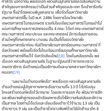
ศาสตร์ นอกจากนี้ พลเรือเอก หลวงสินธุสงครามชัยได้เล็งเห็นความ
สำคัญของการกสิกรรมว่าเป็นส่วนสำคัญของประเทศ จึงเข้าหารือกับ
รัฐบาล ซึ่งนำโดยหลวงพิบูลสงคราม เพื่อจัดตั้งมหาวิทยาลัย
เกษตรศาสตร์ขึ้น ในปี พ.ศ. 2486 โดยการโอนวิทยาลัย
เกษตรศาสตร์ในกรมเกษตร รวมกับโรงเรียนวนศาสตร์ในกรมป่าไม้
แบ่งการศึกษาและการปกครองเป็น 4 คณะ ได้แก่ คณะเกษตรศาสตร์
คณะวนศาสตร์ คณะประมง และคณะสหกรณ์ มีการเรียนการสอน
ส่วนใหญ่ที่เกษตรกลาง บางเขน อันเป็นที่ตั้งของวิทยาลัย
เกษตรศาสตร์มาก่อน กับมีวิทยาลัยวนศาสตร์ของคณะวนศาสตร์ ที่
จังหวัดแพร่ พร้อมทั้งจัดตั้งโรงเรียนเตรียมอุดมศึกษามหาวิทยาลัย
เกษตรศาสตร์ที่แม่โจ้ จังหวัดเชียงใหม่
[18]
โดยในสมัยแรกนั้น พล
เรือเอก หลวงสินธุสงครามชัย ในฐานะรัฐมนตรีว่าการกระทรวง
เกษตราธิการ รับตำแหน่งเป็นอธิการบดีและนายกสภามหาวิทยาลัยฯ
คนแรก
[19]
“ผลงานในด้านกองทัพเรือ” พลเรือเอก หลวงสินธุสงครามชัย
ดำรงตำแหน่งผู้บัญชาการทหารเรือยาวนานถึง 13 ปี ได้ปรับปรุง
โครงสร้างกองทัพเรือไว้มากมาย โดยประการแรก คือ พัฒนาการฝึก
และพัฒนาหลักสูตรของนักเรียนทหารเรือให้มีความทันสมัยและมีความ
เป็นสากล โดยท่านได้แต่งและเรียบเรียงตำราไว้จำนวน 13 เล่ม เป็น
ตำราถาวร 9 เล่ม และเป็นตำราชั่วคราวพิมพ์ด้วยวิธีอัดสำเนาอีก 4