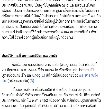
ทหารเรือที่ได้มีโอกาสไปศึกษาวิชาการทหารเรือโดยเฉพาะมาจากต่าง
ประเทศเป็นเวลานานปี เป็นผู้ที่มีบุคลิกลักษณะดี และมีส่วนริเริ่มคิด
เปลี่ยนแปลงการปกครองกับคณะราษฎรมาตั้งแต่ระยะต้นในประเทศ
ฝรั่งเศส จนกระทั่งได้เป็นผู้นำฝ่ายทหารเรือในที่สุด นอกจากนี้ พลเรือ
เอก หลวงสินธุสงครามชัยยังได้เป็นผู้นำในกิจการทหารเรือในกาลต่อ
มา มีผลงานเป็นที่ประจักษ์ทั้งในด้านกิจการพลเรือน และกิจการทาง
ทหาร แต่น่าเสียดายที่ชีวิตข้าราชการต้องจบลง ณ เวลาอันสั้น ด้วย
ความไม่ไว้วางใจจากผู้ที่ร่วมก่อการใหญ่มาด้วยกัน
ประวัติการศึกษาและชีวิตครอบครัว
พลเรือเอก หลวงสินธุสงครามชัย (สินธุ์ กมลนาวิน) เกิดวันที่
23 มิถุนายน พ.ศ. 2444 ที่ตำบลบางบ่อ จังหวัดสมุทรปราการ เป็น
บุตรของนายเล็ก และนางจู
[2]
มีศักดิ์เป็นน้องชายของ
พระยาราชวัง
สัน
(ศรี กมลนาวิน)
[3]
เมื่อจบการศึกษาชั้นมัธยมปีที่ 6 จากโรงเรียนสวนกุหลาบ
วิทยาลัยแล้วได้เข้าศึกษาต่อที่โรงเรียนนายเรือ ต่อมาได้ไปศึกษาต่อที่
ประเทศเดนมาร์ก ใน พ.ศ. 2462 เนื่องจากในสมัยก่อน บุตรชายคนโต
ของนายพลเรือทุกคนมีสิทธิ์ได้รับทุนไปศึกษาต่อด้านวิชาทหารเรือที่