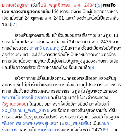
มหาเอเชียบูรพา
(วันที่
18_พฤศจิกายน_พ.ศ._2484
)
[6]
พลเรือ
เอก หลวงสินธุสงครามชัย
ได้รับการแต่งตั้งเป็นผู้บัญชาการทหาร
เรือ เมื่อวันที่ 24 ตุลาคม พ.ศ. 2481 และดำรงตำแหน่งนี้เป็นเวลาถึง
13 ปี
[7]
หลวงสินธุสงครามชัย เข้าร่วมขบวนการกับ “คณะราษฎร” ใน
การเปลี่ยนแปลงการปกครอง เมื่อวันที่ 24 มิถุนายน พ.ศ. 2475 จาก
การชักชวนของ
นายทวี บุณยเกตุ
ผู้เป็นสหาย ตั้งแต่เมื่อครั้งยังศึกษา
อยู่ต่างประเทศ และได้รับการยกย่องให้เป็นหัวหน้าคณะราษฎรฝ่าย
ทหารเรือ เนื่องจากมีฐานะเป็นผู้บังคับบัญชาสูงสุดของสายทหารเรือ
และเป็นอาจารย์สอนวิชาทหารของโรงเรียนนายเรือ
[8]
หลังจากการเปลี่ยนแปลงการปกครองพลเรือเอก หลวงสินธุ
สงครามชัยได้เข้ารับตำแหน่งทางการเมือง ควบคู่ไปกับการรับราชการ
ทหาร เริ่มตั้งแต่เข้าร่วมคณะกรรมการราษฎร ในรัฐบาลชุดแรกของ
พระยามโนปกรณ์นิติธาดา
และเป็นรัฐมนตรีไม่ประจำกระทรวง
(
รัฐมนตรีลอย
) ในสมัยต่อมา กระทั่งเมื่อมีการยึดอำนาจในวันที่
20_มิถุนายน_พ.ศ._2476
พลเรือเอก หลวงสินธุสงครามชัยได้รับ
การแต่งตั้งเป็นรัฐมนตรีไม่ประจำกระทรวง (รัฐมนตรีลอย) ในรัฐบาล
พันเอก พระยาพหลพลพยุหเสน
า (
พจน์_พหลโยธิน
) เป็น
นายก
รัฐมนตรี
และร่วมใน
คณะรัฐมนตรี
จนกระทั่งถึง พ.ศ. 2477
[9]
ต่อมา