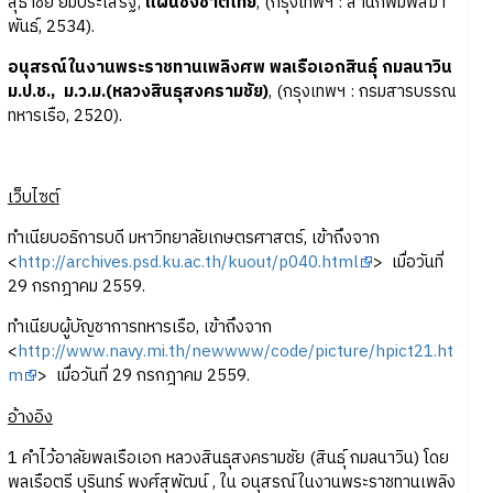
สุธาชัย ยิ้มประเสริฐ,
แผนชิงชาติไทย
, (กรุงเทพฯ : สำนักพิมพ์สมา
พันธ์, 2534).
อนุสรณ์ในงานพระราชทานเพลิงศพ พลเรือเอกสินธุ์ กมลนาวิน
ม.ป.ช., ม.ว.ม.(หลวงสินธุสงครามชัย)
, (กรุงเทพฯ : กรมสารบรรณ
ทหารเรือ, 2520).
เว็บไซต์
ทำเนียบอธิการบดี มหาวิทยาลัยเกษตรศาสตร์, เข้าถึงจาก
<
http://archives.psd.ku.ac.th/kuout/p040.html
> เมื่อวันที่
29 กรกฎาคม 2559.
ทำเนียบผู้บัญชาการทหารเรือ, เข้าถึงจาก
<
http://www.navy.mi.th/newwww/code/picture/hpict21.ht
m
> เมื่อวันที่ 29 กรกฎาคม 2559.
อ้างอิง
1 คำไว้อาลัยพลเรือเอก หลวงสินธุสงครามชัย (สินธุ์ กมลนาวิน) โดย
พลเรือตรี บุรินทร์ พงศ์สุพัฒน์ , ใน อนุสรณ์ในงานพระราชทานเพลิง