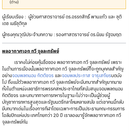
(ต่าง)
ผู้เรียบเรียง : ผู้ช่วยศาสตราจารย์ ดร.อรรถสิทธิ์ พานแก้ว และ ชุติ
เดช เมธีชุติกุล
ผู้ทรงคุณวุฒิประจำบทความ : รองศาสตราจารย์ ดร.นิยม รัฐอมฤต
พลอากาศเอก ทวี จุลละทรัพย์
เราคงไม่ค่อยคุ้นชื่อของ พลอากาศเอก ทวี จุลละทรัพย์ เพราะ
ในด้านการเมืองนั้นพลอากาศเอก ทวี จุลละทรัพย์ก็จะถูกบุคคลสำคัญ
อย่าง
จอมพลถนอม กิตติขจร
และ
จอมพลประภาส จารุเสถียร
บดบัง
ไป ถึงแม้ตัวพลอากาศเอก ทวี จุลละทรัพย์จะมีบทบาทสำคัญมากมาย
ทั้งในตำแหน่งเลขาธิการพรรคสหประชาไทยที่สนับสนุนจอมพลถนอม
กิตติขจร และบทบาททางการทหารในฐานะไม่ว่าจะเป็นผู้ช่วยผู้
บัญชาการทหารสูงสุดและรัฐมนตรีกลาโหมหลายสมัย แต่เขาคนนี้กลับ
มีบทบาทเด่นในเรื่องการกีฬาโดยเฉพาะการเป็นประธานคณะกรรมการ
โอลิมปิกแห่งประเทศไทยกว่า 20 ปี เราลองมารู้จักพลอากาศเอก ทวี
จุลละทรัพย์กัน