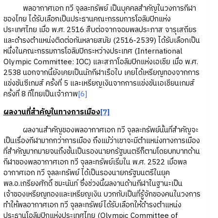
พลอากาศเอก ทวี จุลละทรัพย์ เป็นบุคคลสำคัญในวงการกีฬา
ของไทย ได้รับเลือกเป็นประธานคณะกรรมการโอลิมปิกแห่ง
ประเทศไทย เมื่อ พ.ศ. 2516 สืบต่อจากจอมพลประภาส จารุเสถียร
และดำรงตำแหน่งติดต่อกันหลายสมัย (2516-2539) ได้รับเลือกเป็น
หนึ่งในคณะกรรมการโอลิมปิกระหว่างประเทศ (International
Olympic Committee: IOC) และสภาโอลิมปิกแห่งเอเชีย เมื่อ พ.ศ.
2538 นอกจากนี้ยังเคยเป็นนักกีฬาเรือใบ เคยได้เหรียญทองจากการ
แข่งขันซีเกมส์ ครั้งที่ 5 และเหรียญเงินจากการแข่งขันเอเชียนเกมส์
ครั้งที่ 8 ที่ไทยเป็นเจ้าภาพ
[6]
ผลงานที่สำคัญในทางการเมือง
[7]
ผลงานสำคัญของพลอากาศเอก ทวี จุลละทรัพย์นั้นที่สำคัญจะ
เป็นเรื่องกีฬามากกว่าการเมือง ถึงแม้ว่าเขาจะมีตำแหน่งทางการเมือง
ที่สำคัญมากมายจนถึงขั้นเป็นรองนายกรัฐมนตรีก็ตามโดยบทบาทด้าน
กีฬาของพลอากาศเอก ทวี จุลละทรัพย์เริ่มใน พ.ศ. 2522 เมื่อพล
อากาศเอก ทวี จุลละทรัพย์ ได้เป็นรองนายกรัฐมนตรีในยุค
พล.อ.เกรียงศักดิ์ ชมะนันท์ ซึ่งช่วงนี้ผลงานด้านกีฬาในฐานะเป็น
เจ้าของเหรียญทองและเหรียญเงิน บวกกับเป็นที่รู้จักของคนในวงการ
ทำให้พลอากาศเอก ทวี จุลละทรัพย์ได้รับเลือกให้ดำรงตำแหน่ง
ประธานโอลิมปิกแห่งประเทศไทย (Olympic Committee of