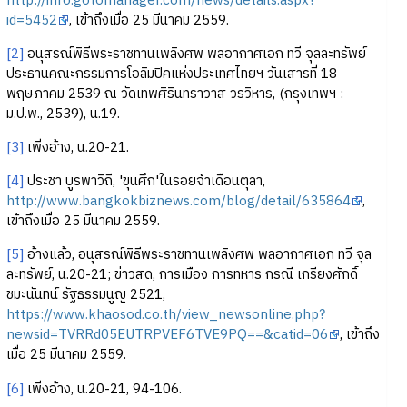
http://info.gotomanager.com/news/details.aspx?
id=5452
, เข้าถึงเมื่อ 25 มีนาคม 2559.
[2]
อนุสรณ์พิธีพระราชทานเพลิงศพ พลอากาศเอก ทวี จุลละทรัพย์
ประธานคณะกรรมการโอลิมปิคแห่งประเทศไทยฯ วันเสารที่ 18
พฤษภาคม 2539 ณ วัดเทพศิรินทราวาส วรวิหาร, (กรุงเทพฯ :
ม.ป.พ., 2539), น.19.
[3]
เพิ่งอ้าง, น.20-21.
[4]
ประชา บูรพาวิถี, 'ขุนศึก'ในรอยจำเดือนตุลา,
http://www.bangkokbiznews.com/blog/detail/635864
,
เข้าถึงเมื่อ 25 มีนาคม 2559.
[5]
อ้างแล้ว, อนุสรณ์พิธีพระราชทานเพลิงศพ พลอากาศเอก ทวี จุล
ละทรัพย์, น.20-21; ข่าวสด, การเมือง การทหาร กรณี เกรียงศักดิ์
ชมะนันทน์ รัฐธรรมนูญ 2521,
https://www.khaosod.co.th/view_newsonline.php?
newsid=TVRRd05EUTRPVEF6TVE9PQ==&catid=06
, เข้าถึง
เมื่อ 25 มีนาคม 2559.
[6]
เพิ่งอ้าง, น.20-21, 94-106.