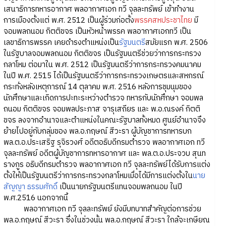
เสนาธิการทหารอากาศ พลอากาศเอก ทวี จุลละทรัพย์ เข้าทำงาน
การเมืองตั้งแต่ พ.ศ. 2512 เป็นผู้ร่วมก่อตั้ง
พรรคสหประชาไทย
มี
จอมพลถนอม กิตติขจร เป็นหัวหน้าพรรค พลอากาศเอกทวี เป็น
เลขาธิการพรรค เคยดำรงตำแหน่งเป็น
รัฐมนตรี
สมัยแรก พ.ศ. 2506
ในรัฐบาลจอมพลถนอม กิตติขจร เป็นรัฐมนตรีช่วยว่าการกระทรวง
กลาโหม ต่อมาใน พ.ศ. 2512 เป็นรัฐมนตรีว่าการกระทรวงคมนาคม
ในปี พ.ศ. 2515 ได้เป็นรัฐมนตรีว่าการกระทรวงเกษตรและสหกรณ์
กระทั่งหลังเหตุการณ์ 14 ตุลาคม พ.ศ. 2516 หลังการชุมนุมของ
นักศึกษาและเกิดการปะทะระหว่างตำรวจ ทหารกับนักศึกษา จอมพล
ถนอม กิตติขจร จอมพลประภาส จารุเสถียร และ พ.อ.ณรงค์ กิตติ
ขจร ลงจากอำนาจและตำแหน่งในคณะรัฐบาลทั้งหมด ศูนย์อำนาจจึง
ย้ายไปอยู่กับกลุ่มของ พล.อ.กฤษณ์ สีวะรา ผู้บัญชาการทหารบก
พล.ต.อ.ประเสริฐ รุจิรวงศ์ อดีตอธิบดีกรมตำรวจ พลอากาศเอก ทวี
จุลละทรัพย์ อดีตผู้บัญชาการทหารอากาศ และ พล.ต.อ.ประจวบ สุนท
รางกูร อธิบดีกรมตำรวจ พลอากาศเอก ทวี จุลละทรัพย์ได้รับการแต่ง
ตั้งให้เป็นรัฐมนตรีว่าการกระทรวงกลาโหมเมื่อได้มีการแต่งตั้งใน
นาย
สัญญา ธรรมศักดิ์
เป็นนายกรัฐมนตรีแทนจอมพลถนอม ในปี
พ.ศ.2516 นอกจากนี้
พลอากาศเอก ทวี จุลละทรัพย์ ยังมีบทบาทสำคัญต่อการช่วย
พล.อ.กฤษณ์ สีวะรา ซึ่งในช่วงนั้น พล.อ.กฤษณ์ สีวะรา ใกล้จะเกษียณ