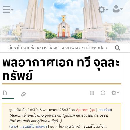
พลอากาศเอก ทวี จุลละ
ทรัพย์
รุ่นแก้ไขเมื่อ 16:39, 6 พฤษภาคม 2563 โดย
Apirom
(
คุย
|
ส่วนร่วม
)
(Apirom ย้ายหน้า [[ทวี จุลละทรัพย์ (ผู้ช่วยศาสตราจารย์ ดร.อรรถ
สิทธิ์ พานแก้ว และ ชุติเดช เมธีชุติ...)
(
ต่าง
)
←รุ่นแก้ไขก่อนหน้า
| รุ่นแก้ไขล่าสุด (ต่าง) | รุ่นแก้ไขถัดไป→