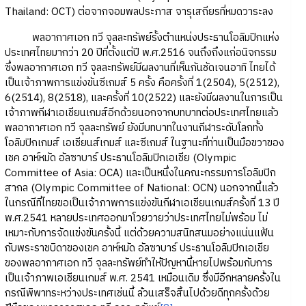
Thailand: OCT) ต่อจากจอมพลประภาส จารุเสถียรที่หมดวาระลง
พลอากาศเอก ทวี จุลละทรัพย์รั้งตำแหน่งประธานโอลิมปิกแห่ง
ประเทศไทยมากว่า 20 ปีที่ตั้งแต่ปี พ.ศ.2516 จนถึงถึงแก่อนิจกรรม
ซึ่งพลอากาศเอก ทวี จุลละทรัพย์มีผลงานที่เห็นกันชัดเจนอาทิ ไทยได้
เป็นเจ้าภาพการแข่งขันซีเกมส์ 5 ครั้ง คือครั้งที่ 1(2504), 5(2512),
6(2514), 8(2518), และครั้งที่ 10(2522) และยังมีผลงานในการเป็น
เจ้าภาพกีฬาเอเชียนเกมส์อีกด้วยนอกจากบทบาทต่อประเทศไทยแล้ว
พลอากาศเอก ทวี จุลละทรัพย์ ยังมีบทบาทในงานกีฬาระดับโลกทั้ง
โอลิมปิกเกมส์ เอเชียนส์เกมส์ และซีเกมส์ ในฐานะที่ท่านเป็นมือขวาของ
เชค อาห์หมัด อัลซาบาร์ ประธานโอลิมปิกเอเชีย (Olympic
Committee of Asia: OCA) และเป็นหนึ่งในคณะกรรมการโอลิมปิก
สากล (Olympic Committee of National: OCN) นอกจากนี้แล้ว
ในกรณีที่ไทยขอเป็นเจ้าภาพการแข่งขันกีฬาเอเชียนเกมส์ครั้งที่ 13 ปี
พ.ศ.2541 หลายประเทศออกมาโวยวายว่าประเทศไทยไม่พร้อม ไม่
เหมาะกับการจัดแข่งขันครั้งนี้ แต่ด้วยความสนิทสนมอย่างแน่นแฟ้น
กับพระราชบิดาของเชค อาห์หมัด อัลซาบาร์ ประธานโอลิมปิกเอเชีย
ของพลอากาศเอก ทวี จุลละทรัพย์ทำให้ปัญหานี้หายไปพร้อมกับการ
เป็นเจ้าภาพเอเชียนเกมส์ พ.ศ. 2541 เหมือนเดิม ซึ่งมีอีกหลายครั้งใน
กรณีพิพาทระหว่างประเทศเช่นนี้ ล้วนเสร็จสิ้นไปด้วยดีทุกครั้งด้วย