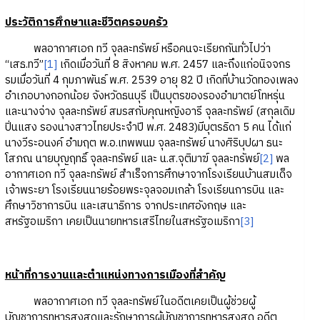
ประวัติการศึกษาและชีวิตครอบครัว
พลอากาศเอก ทวี จุลละทรัพย์ หรือคนจะเรียกกันทั่วไปว่า
“เสธ.ทวี”
[1]
เกิดเมื่อวันที่ 8 สิงหาคม พ.ศ. 2457 และถึงแก่อนิจจกร
รมเมื่อวันที่ 4 กุมภาพันธ์ พ.ศ. 2539 อายุ 82 ปี เกิดที่บ้านวัดทองเพลง
อำเภอบางกอกน้อย จังหวัดธนบุรี เป็นบุตรของรองอำมาตย์โทหรุ่น
และนางจ่าง จุลละทรัพย์ สมรสกับคุณหญิงอารี จุลละทรัพย์ (สกุลเดิม
ปิ่นแสง รองนางสาวไทยประจำปี พ.ศ. 2483)มีบุตรธิดา 5 คน ได้แก่
นางวีระอนงค์ อำมฤต พ.อ.เทพพนม จุลละทรัพย์ นางศิริบุปผา ธนะ
โสภณ นายบุญฤทธิ์ จุลละทรัพย์ และ น.ส.จุติมาฆ์ จุลละทรัพย์
[2]
พล
อากาศเอก ทวี จุลละทรัพย์ สำเร็จการศึกษาจากโรงเรียนบ้านสมเด็จ
เจ้าพระยา โรงเรียนนายร้อยพระจุลจอมเกล้า โรงเรียนการบิน และ
ศึกษาวิชาการบิน และเสนาธิการ จากประเทศอังกฤษ และ
สหรัฐอเมริกา เคยเป็นนายทหารเสรีไทยในสหรัฐอเมริกา
[3]
หน้าที่การงานและตำแหน่งทางการเมืองที่สำคัญ
พลอากาศเอก ทวี จุลละทรัพย์ในอดีตเคยเป็นผู้ช่วยผู้
บัญชาการทหารสูงสุดและรักษาการผู้บัญชาการทหารสูงสุด อดีต