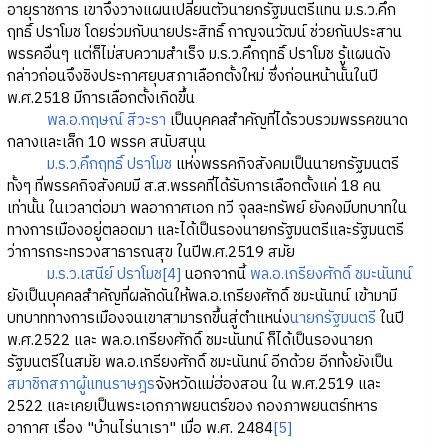
อายุราชการ เขาจึงวางแผนเปลี่ยนตัวนายกรัฐมนตรีแทน ม.ร.ว.คึก
ฤทธิ์ ปราโมช โดยร่วมกับนายประสิทธิ์ กาญจนวัฒน์ ช่วยกันประสาน
พรรคอื่นๆ แต่ก็ไม่สบความสำเร็จ ม.ร.ว.คึกฤทธิ์ ปราโมช รู้แผนดัง
กล่าวก่อนจึงชิงประกาศยุบสภาเลือกตั้งใหม่ ซึ่งก่อนหน้านั้นในปี
พ.ศ.2518 มีการเลือกตั้งเกิดขึ้น
พล.อ.กฤษณ์ สีวะรา
เป็นบุคคลสำคัญที่ได้รวบรวมพรรคขนาด
กลางและเล็ก 10 พรรค สนับสนุน
ม.ร.ว.คึกฤทธิ์ ปราโมช
แห่งพรรคกิจสังคมเป็นนายกรัฐมนตรี
ทั้งๆ ที่พรรคกิจสังคมมี ส.ส.พรรคที่ได้รับการเลือกตั้งแค่ 18 คน
เท่านั้น ในเวลาต่อมา พลอากาศเอก ทวี จุลละทรัพย์ ยังคงมีบทบาทใน
ทางการเมืองอยู่ตลอดมา และได้เป็นรองนายกรัฐมนตรีและรัฐมนตรี
ว่าการกระทรวงสาธารณสุข ในปีพ.ศ.2519 สมัย
ม.ร.ว.เสนีย์ ปราโมช
[4]
นอกจากนี้
พล.อ.เกรียงศักดิ์ ชมะนันทน์
ยังเป็นบุคคลสำคัญที่ผลักดันให้พล.อ.เกรียงศักดิ์ ชมะนันทน์ เข้ามามี
บทบาททางการเมืองจนเขาสามารถขึ้นสู่ตำแหน่ง
นายกรัฐมนตรี
ในปี
พ.ศ.2522 และ พล.อ.เกรียงศักดิ์ ชมะนันทน์ ก็ได้เป็นรองนายก
รัฐมนตรีในสมัย พล.อ.เกรียงศักดิ์ ชมะนันทน์ อีกด้วย อีกทั้งยังเป็น
สมาชิกสภาผู้แทนราษฎร
จังหวัดแม่ฮ่องสอน ใน พ.ศ.2519 และ
2522 และเคยเป็นพระเอกภาพยนตร์ของ กองภาพยนตร์ทหาร
อากาศ เรื่อง "บ้านไร่นาเรา" เมื่อ พ.ศ. 2484
[5]