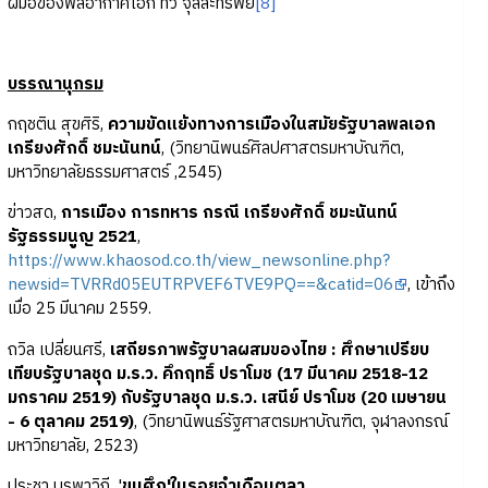
ฝีมือของพลอากาศเอก ทวี จุลละทรัพย์
[8]
บรรณานุกรม
กฤชติน สุขศิริ,
ความขัดแย้งทางการเมืองในสมัยรัฐบาลพลเอก
เกรียงศักดิ์ ชมะนันทน์
, (วิทยานิพนธ์ศิลปศาสตรมหาบัณฑิต,
มหาวิทยาลัยธรรมศาสตร์ ,2545)
ข่าวสด,
การเมือง การทหาร กรณี เกรียงศักดิ์ ชมะนันทน์
รัฐธรรมนูญ 2521
,
https://www.khaosod.co.th/view_newsonline.php?
newsid=TVRRd05EUTRPVEF6TVE9PQ==&catid=06
, เข้าถึง
เมื่อ 25 มีนาคม 2559.
ถวิล เปลี่ยนศรี,
เสถียรภาพรัฐบาลผสมของไทย : ศึกษาเปรียบ
เทียบรัฐบาลชุด ม.ร.ว. คึกฤทธิ์ ปราโมช (17 มีนาคม 2518-12
มกราคม 2519) กับรัฐบาลชุด ม.ร.ว. เสนีย์ ปราโมช (20 เมษายน
- 6 ตุลาคม 2519)
, (วิทยานิพนธ์รัฐศาสตรมหาบัณฑิต, จุฬาลงกรณ์
มหาวิทยาลัย, 2523)
ประชา บูรพาวิถี, '
ขุนศึก'ในรอยจำเดือนตุลา,