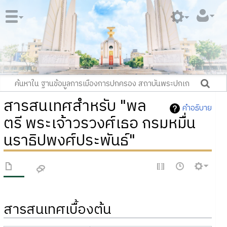
สารสนเทศสำหรับ "พล
คำอธิบาย
ตรี พระเจ้าวรวงศ์เธอ กรมหมื่น
นราธิปพงศ์ประพันธ์"
สารสนเทศเบื้องต้น