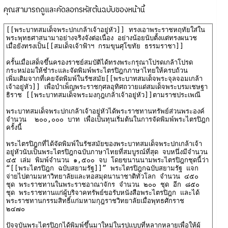
คุณสามารถดูและคัดลอกรหัสต้นฉบับของหน้านี้