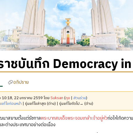
ราชบันทึก Democracy in
อภิปราย
มื่อ 10:18, 22 มกราคม 2559 โดย
Suksan
(
คุย
|
ส่วนร่วม
)
นแก้ไขก่อนหน้า
| รุ่นแก้ไขล่าสุด (ต่าง) | รุ่นแก้ไขถัดไป→ (ต่าง)
นาสยามตั้งแต่รัชกาล
พระบาทสมเด็จพระจอมเกล้าเจ้าอยู่หัว
ก่อให้เกิดควา
และต่างประเทศมาอย่างต่อเนื่อง