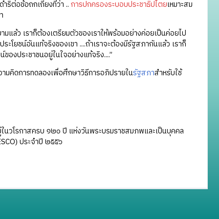
ิต่อข้อถกเถียงที่ว่า ..
การปกครองระบอบประชาธิปไตย
เหมาะสม
า
สยามแล้ว เราก็ต้องเตรียมตัวของเราให้พร้อมอย่างค่อยเป็นค่อยไป
ระโยชน์อันแท้จริงของเขา ....ถ้าเราจะต้องมีรัฐสภากันแล้ว เราก็
ชน์ของประชาชนอยู่ในใจอย่างแท้จริง....”
งความคิดการทดลองเพื่อศึกษาวิธีการอภิปรายใน
รัฐสภา
สำหรับใช้
ยู่ในวโรกาสครบ ๑๒๐ ปี แห่งวันพระบรมราชสมภพและเป็นบุคคล
ESCO) ประจำปี ๒๕๕๖