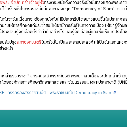
พระเจ้าปกเกล้าเจ้าอยู่หัว
ทรงตระหนักถึงความจริงข้อนั้นทรงแสดงพระราชดำร
ม่ไว้ครั้งหนึ่งในพระราชบันทึกภาษาอังกฤษ “Democracy of Siam” ความว่
มรับกันว่าวันหนึ่งเราจะต้องถูกบังคับให้มีประชาธิปไตยบางแบบขึ้นในประเทศ
ยามให้การศึกษาแก่ประชาชน ให้เขามีการรับรู้ในทางการเมือง ให้เขารู้จักผลป
ระชาชนรู้จักเลือกตั้งว่าทำกันอย่างไร และรู้จักเลือกผู้แทนซึ่งเห็นแก่ประโย
ารปรับปรุง
สภาองคมนตรี
ในครั้งนั้น เป็นพระราชประสงค์ให้เป็นขั้นแรกแห่
ข้างหน้า
กเกล้าธรรมราชา” สารคดีเฉลิมพระเกียรติ พระบาทสมเด็จพระปกเกล้าเจ้าอ
 โดยองค์การการศึกษาวิทยาศาสตร์และวัฒนธรรมแห่งสหประชาชาติ (UN
 : ทรงครองสิริราชสมบัติ : พระราชบันทึก Democracy in Siam