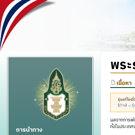
พระ
เนื้อหา
รุ่นแก้ไขเ
(
ต่าง
)
←รุ่
ผลจากการพัฒ
ทั้งในประเทศ
การนำทาง