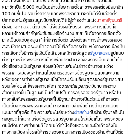
ส.ส. ที่พึงมีซึ่งจำเป็นต้องใช้เงินทุนจำนวนมาก การขยายจำนวน
สมาชิกเป็น 5,000 คนเป็นอย่างน้อย การตั้งสาขาพรรคต้องมีสมาชิก
100 คนขึ้นไป รวมทั้งการยุบเลิกพรรคหากสมาชิกไม่ได้รับเลือกตั้ง
ประกอบกับรัฐธรรมนูญมีบทบัญญัติให้ผู้ดำรงตำแหน่ง
นายกรัฐมนตรี
ต้องมาจาก ส.ส. ด้วย เหล่านี้จึงส่งผลให้บรรดาพรรคการเมืองทั้ง
หลายให้ความสำคัญกับชัยชนะหรือจำนวน ส.ส. ที่ได้จากการเลือกตั้ง
มากเป็นอันดับสูงสุด ทำให้มีการซื้อตัว แย่งตัวและการย้ายพรรคของ
ส.ส. มีการเสนอระบบโควตามาใช้เพื่อจัดสรรตำแหน่งทางการเมือง ใน
การเลือกตั้งมีการทุ่มเงินซื้อเสียงและมีการจัดสูตร
รัฐบาลผสม
รูปแบบ
ต่างๆ ระหว่างพรรคการเมืองเพื่อแยกฝ่าย ช่วงชิงการเป็นแกนนำจัด
ตั้งหรือร่วมเป็นรัฐบาล ส่งผลให้ความสัมพันธ์ทางอำนาจระหว่าง
พรรคการเมืองถูกกำหนดโดยสูตรของการจัดรัฐบาลผสมและความ
หวังของการเข้าร่วมรัฐบาล เมื่อมีการปรับเปลี่ยนสูตรของรัฐบาลผสม
รวมทั้งส่งผลให้พรรคทางเลือก
(potential party)
มีบทบาทความ
สำคัญมากขึ้น ในฐานะที่เป็นตัวแปรในการอยู่รอดของรัฐบาล หรือใน
ทางกลับกันพรรคร่วมรัฐบาลที่ไม่มีฐานะอำนาจเป็นตัวแปรก็อาจตก
เป็นเบี้ยล่างของพรรคแกนนำ กรณีความสัมพันธ์ทางอำนาจที่เบี่ยง
เบนมากที่สุดคือ คือ ความสัมพันธ์ระหว่าง
ฝ่ายค้าน
กับฝ่ายรัฐบาลที่เน้น
กลยุทธ์ตีให้แตก เพื่อจัดสูตรผสมรัฐบาลเสียใหม่เมื่อเห็นว่าพรรคของ
ตนมีศักยภาพเข้าแทนที่ โดยไม่ได้คำนึงถึงเหตุผลและข้อเท็จจริงใน
ทางการเมือง ส่งผลให้การตรวจสอบทางการเมืองของฝ่ายค้านที่มีต่อ