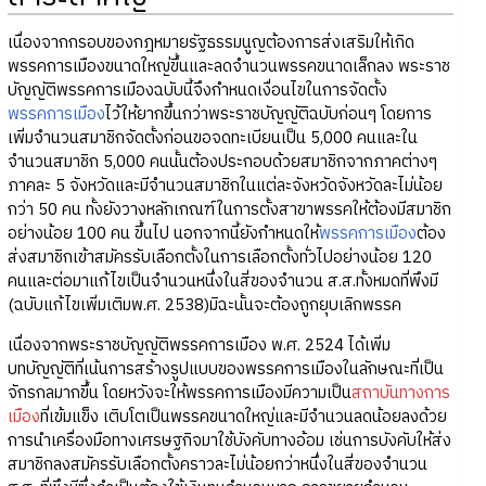
เนื่องจากกรอบของกฎหมายรัฐธรรมนูญต้องการส่งเสริมให้เกิด
พรรคการเมืองขนาดใหญ่ขึ้นและลดจำนวนพรรคขนาดเล็กลง พระราช
บัญญัติพรรคการเมืองฉบับนี้จึงกำหนดเงื่อนไขในการจัดตั้ง
พรรคการเมือง
ไว้ให้ยากขึ้นกว่าพระราชบัญญัติฉบับก่อนๆ โดยการ
เพิ่มจำนวนสมาชิกจัดตั้งก่อนขอจดทะเบียนเป็น 5,000 คนและใน
จำนวนสมาชิก 5,000 คนนั้นต้องประกอบด้วยสมาชิกจากภาคต่างๆ
ภาคละ 5 จังหวัดและมีจำนวนสมาชิกในแต่ละจังหวัดจังหวัดละไม่น้อย
กว่า 50 คน ทั้งยังวางหลักเกณฑ์ในการตั้งสาขาพรรคให้ต้องมีสมาชิก
อย่างน้อย 100 คน ขึ้นไป นอกจากนี้ยังกำหนดให้
พรรคการเมือง
ต้อง
ส่งสมาชิกเข้าสมัครรับเลือกตั้งในการเลือกตั้งทั่วไปอย่างน้อย 120
คนและต่อมาแก้ไขเป็นจำนวนหนึ่งในสี่ของจำนวน ส.ส.ทั้งหมดที่พึงมี
(ฉบับแก้ไขเพิ่มเติมพ.ศ. 2538)มิฉะนั้นจะต้องถูกยุบเลิกพรรค
เนื่องจากพระราชบัญญัติพรรคการเมือง พ.ศ. 2524 ได้เพิ่ม
บทบัญญัติที่เน้นการสร้างรูปแบบของพรรคการเมืองในลักษณะที่เป็น
จักรกลมากขึ้น โดยหวังจะให้พรรคการเมืองมีความเป็น
สถาบันทางการ
เมือง
ที่เข้มแข็ง เติบโตเป็นพรรคขนาดใหญ่และมีจำนวนลดน้อยลงด้วย
การนำเครื่องมือทางเศรษฐกิจมาใช้บังคับทางอ้อม เช่นการบังคับให้ส่ง
สมาชิกลงสมัครรับเลือกตั้งคราวละไม่น้อยกว่าหนึ่งในสี่ของจำนวน