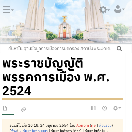
พระราชบัญญัติ
พรรคการเมือง พ.ศ.
2524
รุ่นแก้ไขเมื่อ 10:18, 24 มิถุนายน 2554 โดย
Apirom
(
คุย
|
ส่วนร่วม
)
(
ต่าง
)
←รุ่นแก้ไขก่อนหน้า
| รุ่นแก้ไขล่าสุด (ต่าง) | รุ่นแก้ไขถัดไป→