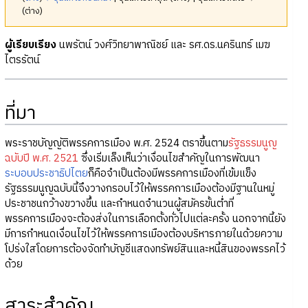
(ต่าง)
ผู้เรียบเรียง
นพรัตน์ วงศ์วิทยาพาณิชย์ และ รศ.ดร.นครินทร์ เมฆ
ไตรรัตน์
ที่มา
พระราชบัญญัติพรรคการเมือง พ.ศ. 2524 ตราขึ้นตาม
รัฐธรรมนูญ
ฉบับปี พ.ศ. 2521
ซึ่งเริ่มเล็งเห็นว่าเงื่อนไขสำคัญในการพัฒนา
ระบอบประชาธิปไตย
ก็คือจำเป็นต้องมีพรรคการเมืองที่เข้มแข็ง
รัฐธรรมนูญฉบับนี้จึงวางกรอบไว้ให้พรรคการเมืองต้องมีฐานในหมู่
ประชาชนกว้างขวางขึ้น และกำหนดจำนวนผู้สมัครขั้นต่ำที่
พรรคการเมืองจะต้องส่งในการเลือกตั้งทั่วไปแต่ละครั้ง นอกจากนี้ยัง
มีการกำหนดเงื่อนไขไว้ให้พรรคการเมืองต้องบริหารภายในด้วยความ
โปร่งใสโดยการต้องจัดทำบัญชีแสดงทรัพย์สินและหนี้สินของพรรคไว้
ด้วย
สาระสำคัญ