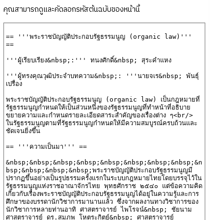
คุณสามารถดูและคัดลอกรหัสต้นฉบับของหน้านี้