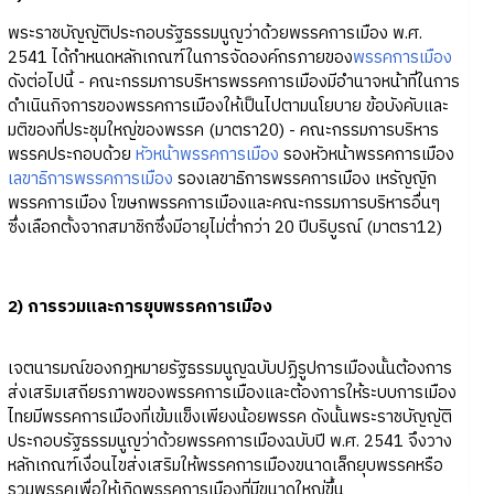
พระราชบัญญัติประกอบรัฐธรรมนูญว่าด้วยพรรคการเมือง พ.ศ.
2541 ได้กำหนดหลักเกณฑ์ในการจัดองค์กรภายของ
พรรคการเมือง
ดังต่อไปนี้ - คณะกรรมการบริหารพรรคการเมืองมีอำนาจหน้าที่ในการ
ดำเนินกิจการของพรรคการเมืองให้เป็นไปตามนโยบาย ข้อบังคับและ
มติของที่ประชุมใหญ่ของพรรค (มาตรา20) - คณะกรรมการบริหาร
พรรคประกอบด้วย
หัวหน้าพรรคการเมือง
รองหัวหน้าพรรคการเมือง
เลขาธิการพรรคการเมือง
รองเลขาธิการพรรคการเมือง เหรัญญิก
พรรคการเมือง โฆษกพรรคการเมืองและคณะกรรมการบริหารอื่นๆ
ซึ่งเลือกตั้งจากสมาชิกซึ่งมีอายุไม่ต่ำกว่า 20 ปีบริบูรณ์ (มาตรา12)
2) การรวมและการยุบพรรคการเมือง
เจตนารมณ์ของกฎหมายรัฐธรรมนูญฉบับปฏิรูปการเมืองนั้นต้องการ
ส่งเสริมเสถียรภาพของพรรคการเมืองและต้องการให้ระบบการเมือง
ไทยมีพรรคการเมืองที่เข้มแข็งเพียงน้อยพรรค ดังนั้นพระราชบัญญัติ
ประกอบรัฐธรรมนูญว่าด้วยพรรคการเมืองฉบับปี พ.ศ. 2541 จึงวาง
หลักเกณฑ์เงื่อนไขส่งเสริมให้พรรคการเมืองขนาดเล็กยุบพรรคหรือ
รวมพรรคเพื่อให้เกิดพรรคการเมืองที่มีขนาดใหญ่ขึ้น