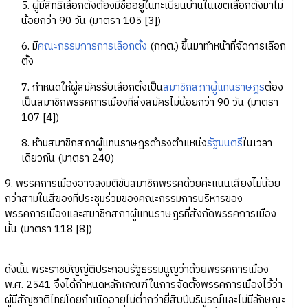
5. ผู้มีสิทธิเลือกตั้งต้องมีชื่ออยู่ในทะเบียนบ้านในเขตเลือกตั้งมาไม่
น้อยกว่า 90 วัน (มาตรา 105 [3])
6. มี
คณะกรรมการการเลือกตั้ง
(กกต.) ขึ้นมาทำหน้าที่จัดการเลือก
ตั้ง
7. กำหนดให้ผู้สมัครรับเลือกตั้งเป็น
สมาชิกสภาผู้แทนราษฎร
ต้อง
เป็นสมาชิกพรรคการเมืองที่ส่งสมัครไม่น้อยกว่า 90 วัน (มาตรา
107 [4])
8. ห้ามสมาชิกสภาผู้แทนราษฎรดำรงตำแหน่ง
รัฐมนตรี
ในเวลา
เดียวกัน (มาตรา 240)
9. พรรคการเมืองอาจลงมติขับสมาชิกพรรคด้วยคะแนนเสียงไม่น้อย
กว่าสามในสี่ของที่ประชุมร่วมของคณะกรรมการบริหารของ
พรรคการเมืองและสมาชิกสภาผู้แทนราษฎรที่สังกัดพรรคการเมือง
นั้น (มาตรา 118 [8])
ดังนั้น พระราชบัญญัติประกอบรัฐธรรมนูญว่าด้วยพรรคการเมือง
พ.ศ. 2541 จึงได้กำหนดหลักเกณฑ์ในการจัดตั้งพรรคการเมืองไว้ว่า
ผู้มีสัญชาติไทยโดยกำเนิดอายุไม่ต่ำกว่ายี่สิบปีบริบูรณ์และไม่มีลักษณะ