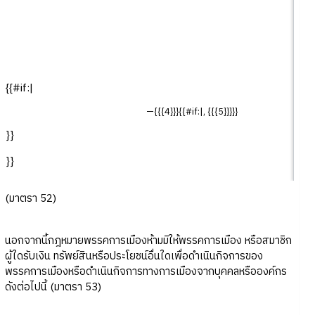
{{#if:|
—{{{4}}}{{#if:|, {{{5}}}}}
}}
}}
(มาตรา 52)
นอกจากนี้กฎหมายพรรคการเมืองห้ามมิให้พรรคการเมือง หรือสมาชิก
ผู้ใดรับเงิน ทรัพย์สินหรือประโยชน์อื่นใดเพื่อดำเนินกิจการของ
พรรคการเมืองหรือดำเนินกิจการทางการเมืองจากบุคคลหรือองค์กร
ดังต่อไปนี้ (มาตรา 53)