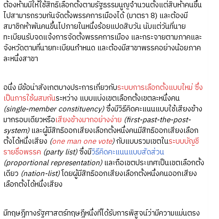
ต้องห้ามมิให้ใช้สิทธิเลือกตั้งตามรัฐธรรมนูญจำนวนตั้งแต่สิบห้าคนขึ้น
ไปสามารถรวมกันจัดตั้งพรรคการเมืองได้ (มาตรา 8) และต้องมี
สมาชิกห้าพันคนขึ้นไปภายในหนึ่งร้อยแปดสิบวัน นับแต่วันที่นาย
ทะเบียนรับจดแจ้งการจัดตั้งพรรคการเมือง และกระจายตามภาคและ
จังหวัดตามที่นายทะเบียนกำหนด และต้องมีสาขาพรรคอย่างน้อยภาค
ละหนึ่งสาขา
อนึ่ง มีข้อน่าสังเกตบางประการเกี่ยวกับ
ระบบการเลือกตั้งแบบใหม่ ซึ่ง
เป็นการใช้ผสมกัน
ระหว่าง แบบแบ่งเขตเลือกตั้งเขตละหนึ่งคน
(single-member constituency)
ซึ่งมีวิธีคิดคะแนนแบบใช้เสียงข้าง
มากรอบเดียวหรือ
เสียงข้างมากอย่างง่าย
(first-past-the-post-
system)
และผู้มีสิทธิออกเสียงเลือกตั้งหนึ่งคนมีสิทธิออกเสียงเลือก
ตั้งได้หนึ่งเสียง
(
one man one vote
)
กับแบบรวมเขตใน
ระบบบัญชี
รายชื่อพรรค
(party list)
ซึ่งมี
วิธีคิดคะแนนแบบสัดส่วน
(proportional representation)
และถือเขตประเทศเป็นเขตเลือกตั้ง
เดียว
(nation-list)
โดยผู้มีสิทธิออกเสียงเลือกตั้งหนึ่งคนออกเสียง
เลือกตั้งได้หนึ่งเสียง
มีทฤษฎีทางรัฐศาสตร์ทฤษฎีหนึ่งที่ได้รับการพิสูจน์ว่ามีความแม่นตรง