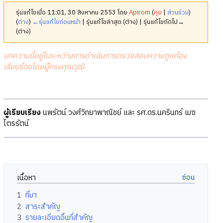
รุ่นแก้ไขเมื่อ 11:01, 30 สิงหาคม 2553 โดย
Apirom
(
คุย
|
ส่วนร่วม
)
(
ต่าง
)
←รุ่นแก้ไขก่อนหน้า
| รุ่นแก้ไขล่าสุด (ต่าง) | รุ่นแก้ไขถัดไป→
(ต่าง)
บทความนี้อยู่ในระหว่างการดำเนินการตรวจสอบความถูกต้อง
เรียบร้อยโดยผู้ืทรงคุณวุฒิ
ผู้เรียบเรียง
นพรัตน์ วงศ์วิทยาพาณิชย์ และ รศ.ดร.นครินทร์ เมฆ
ไตรรัตน์
เนื้อหา
1
ที่มา
2
สาระสำคัญ
3
รายละเอียดอื่นที่สำคัญ