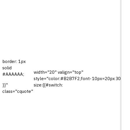
border: 1px
solid
width="20" valign="top"
#AAAAAA;
style="color:#B2B7F2;font-
10px=20px
30px=
size:{{#switch:
}}"
class="cquote"