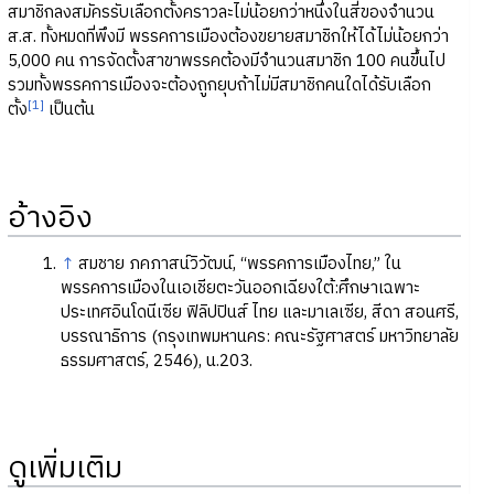
สมาชิกลงสมัครรับเลือกตั้งคราวละไม่น้อยกว่าหนึ่งในสี่ของจำนวน
ส.ส. ทั้งหมดที่พึงมี พรรคการเมืองต้องขยายสมาชิกให้ได้ไม่น้อยกว่า
5,000 คน การจัดตั้งสาขาพรรคต้องมีจำนวนสมาชิก 100 คนขึ้นไป
รวมทั้งพรรคการเมืองจะต้องถูกยุบถ้าไม่มีสมาชิกคนใดได้รับเลือก
[1]
ตั้ง
เป็นต้น
อ้างอิง
↑
สมชาย ภคภาสน์วิวัฒน์, “พรรคการเมืองไทย,” ใน
พรรคการเมืองในเอเชียตะวันออกเฉียงใต้:ศึกษาเฉพาะ
ประเทศอินโดนีเซีย ฟิลิปปินส์ ไทย และมาเลเซีย, สีดา สอนศรี,
บรรณาธิการ (กรุงเทพมหานคร: คณะรัฐศาสตร์ มหาวิทยาลัย
ธรรมศาสตร์, 2546), น.203.
ดูเพิ่มเติม