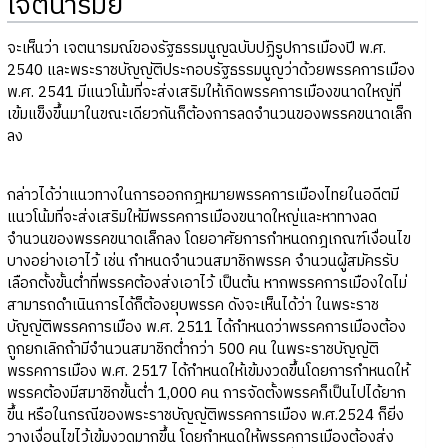
เจตนารมย์
จะเห็นว่า เจตนารมณ์ของรัฐธรรมนูญฉบับปฏิรูปการเมืองปี พ.ศ.
2540 และพระราชบัญญัติประกอบรัฐธรรมนูญว่าด้วยพรรคการเมือง
พ.ศ. 2541 มีแนวโน้มที่จะส่งเสริมให้เกิดพรรคการเมืองขนาดใหญ่ที่
เข้มแข็งขึ้นมาในขณะเดียวกันก็ต้องการลดจำนวนของพรรคขนาดเล็ก
ลง
กล่าวได้ว่าแนวทางในการออกกฎหมายพรรคการเมืองไทยในอดีตมี
แนวโน้มที่จะส่งเสริมให้มีพรรคการเมืองขนาดใหญ่และหาทางลด
จำนวนของพรรคขนาดเล็กลง โดยอาศัยการกำหนดกฎเกณฑ์เงื่อนไข
บางอย่างเอาไว้ เช่น กำหนดจำนวนสมาชิกพรรค จำนวนผู้สมัครรับ
เลือกตั้งขั้นต่ำที่พรรคต้องส่งเอาไว้ เป็นต้น หากพรรคการเมืองใดไม่
สามารถดำเนินการได้ก็ต้องยุบพรรค ดังจะเห็นได้ว่า ในพระราช
บัญญัติพรรคการเมือง พ.ศ. 2511 ได้กำหนดว่าพรรคการเมืองต้อง
ถูกยกเลิกถ้ามีจำนวนสมาชิกต่ำกว่า 500 คน ในพระราชบัญญัติ
พรรคการเมือง พ.ศ. 2517 ได้กำหนดให้เข้มงวดขึ้นโดยการกำหนดให้
พรรคต้องมีสมาชิกขั้นต่ำ 1,000 คน การจัดตั้งพรรคก็เป็นไปได้ยาก
ขึ้น หรือในกรณีของพระราชบัญญัติพรรคการเมือง พ.ศ.2524 ก็ยิ่ง
วางเงื่อนไขไว้เข้มงวดมากขึ้น โดยกำหนดให้พรรคการเมืองต้องส่ง