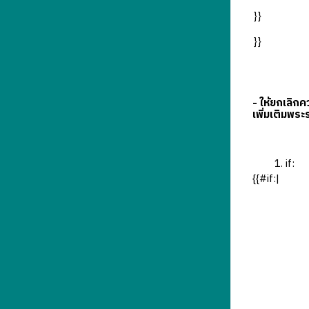
}}
}}
- ให้ยกเลิก
เพิ่มเติมพร
if:
{{#if:|