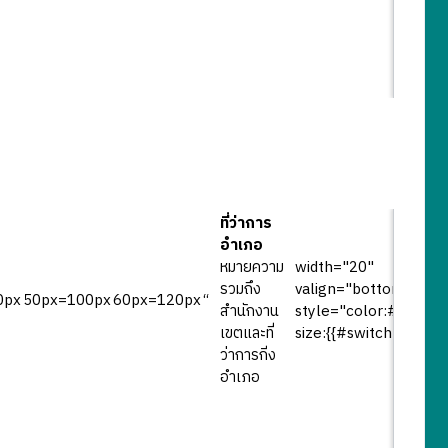
ที่ว่าการ
อำเภอ
หมายความ
width="20"
รวมถึง
valign="bottom"
0px
50px=100px
60px=120px
“
สำนักงาน
style="color:#B2B7F2
เขตและที่
size:{{#switch:
ว่าการกิ่ง
อำเภอ