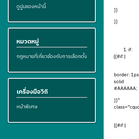
ดูปูมของหน้านี้
}}
}}
หมวดหมู่
if:
กฎหมายที่เกี่ยวข้องกับการเลือกตั้ง
{{#if:|
border: 1px
solid
#AAAAAA;
เครื่องมือวิกิ
}}"
หน้าพิเศษ
class="cqu
{{#if:|