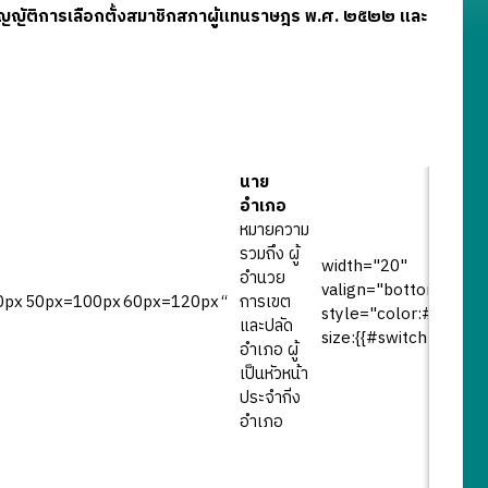
บัญญัติการเลือกตั้งสมาชิกสภาผู้แทนราษฎร พ.ศ. ๒๕๒๒ และ
นาย
อำเภอ
หมายความ
รวมถึง ผู้
width="20"
อำนวย
valign="bottom"
0px
50px=100px
60px=120px
“
การเขต
style="color:#B2B7F2
และปลัด
size:{{#switch:
อำเภอ ผู้
เป็นหัวหน้า
ประจำกิ่ง
อำเภอ