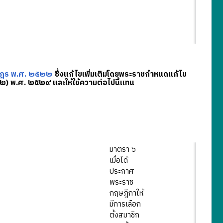
าษฎร พ.ศ. ๒๕๒๒
ซึ่งแก้ไขเพิ่มเติมโดยพระราชกำหนดแก้ไข
 ๒) พ.ศ. ๒๕๒๙ และให้ใช้ความต่อไปนี้แทน
มาตรา ๖
เมื่อได้
ประกาศ
พระราช
กฤษฎีกาให้
มีการเลือก
ตั้งสมาชิก