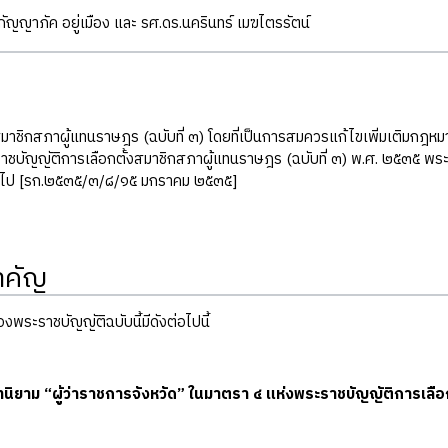
ัญญาภัค อยู่เมือง และ รศ.ดร.นครินทร์ เมฆไตรรัตน์
สมาชิกสภาผู้แทนราษฎร (ฉบับที่ ๓) โดยที่เป็นการสมควรแก้ไขเพิ่มเติมกฎหมา
ราชบัญญัติการเลือกตั้งสมาชิกสภาผู้แทนราษฎร (ฉบับที่ ๓) พ.ศ. ๒๕๓๕ พระรา
นไป [รก.๒๕๓๕/๓/๘/๑๕ มกราคม ๒๕๓๕]
ำคัญ
พระราชบัญญัติฉบับนี้มีดังต่อไปนี้
บทนิยาม “ผู้ว่าราชการจังหวัด” ในมาตรา ๔ แห่งพระราชบัญญัติการเ