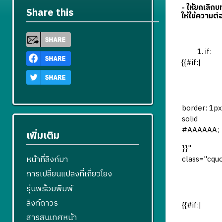
- ให้ยกเลิก
Share this
ให้ใช้ความต่
if:
{{#if:|
border: 1px
solid
#AAAAAA;
เพิ่มเติม
}}"
หน้าที่ลิงก์มา
class="cqu
การเปลี่ยนแปลงที่เกี่ยวโยง
รุ่นพร้อมพิมพ์
ลิงก์ถาวร
{{#if:|
สารสนเทศหน้า