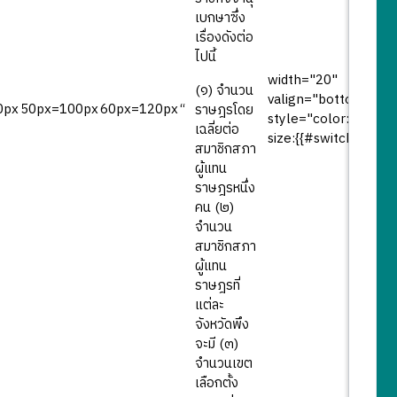
เบกษาซึ่ง
เรื่องดังต่อ
ไปนี้
width="20"
(๑) จำนวน
valign="bottom"
0px
50px=100px
60px=120px
“
ราษฎรโดย
style="color:#B2B7F
เฉลี่ยต่อ
size:{{#switch:
สมาชิกสภา
ผู้แทน
ราษฎรหนึ่ง
คน (๒)
จำนวน
สมาชิกสภา
ผู้แทน
ราษฎรที่
แต่ละ
จังหวัดพึง
จะมี (๓)
จำนวนเขต
เลือกตั้ง