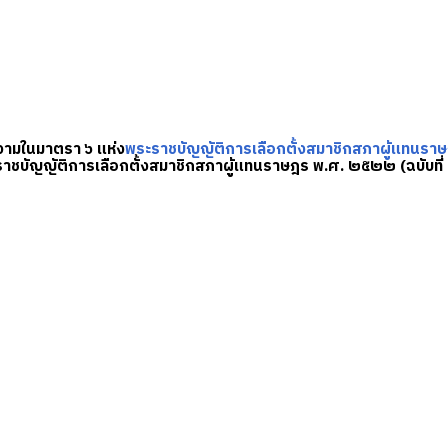
ความในมาตรา ๖ แห่ง
พระราชบัญญัติการเลือกตั้งสมาชิกสภาผู้แทนร
ะราชบัญญัติการเลือกตั้งสมาชิกสภาผู้แทนราษฎร พ.ศ. ๒๕๒๒ (ฉบับที่