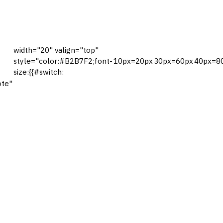
width="20" valign="top"
style="color:#B2B7F2;font-
10px=20px
30px=60px
40px=8
size:{{#switch:
ote"