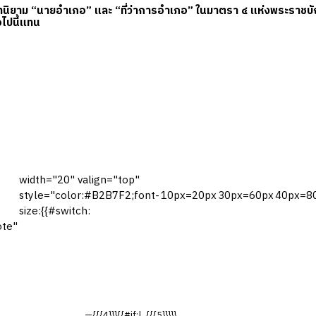
บทนิยาม “นายอำเภอ” และ “ที่ว่าการอำเภอ” ในมาตรา ๔ แห่งพระราช
อไปนี้แทน
width="20" valign="top"
style="color:#B2B7F2;font-
10px=20px
30px=60px
40px=8
size:{{#switch:
ote"
—{{{4}}}{{#if:|, {{{5}}}}}