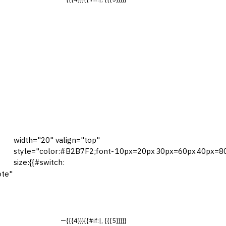
width="20" valign="top"
style="color:#B2B7F2;font-
10px=20px
30px=60px
40px=8
size:{{#switch:
ote"
—{{{4}}}{{#if:|, {{{5}}}}}