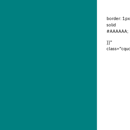
border: 1px
solid
#AAAAAA;
}}"
class="cqu