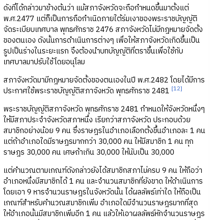
ดังที่ได้กล่าวมาข้างต้นว่า แม้สภาจังหวัดจะถือกำหนดขึ้นมาตั้งแต่
พ.ศ.2477 แต่ก็เป็นการถือกำเนิดภายใต้ร่มเงาของพระราชบัญญัติ
จัดระเบียบเทศบาล พุทธศักราช 2476 สภาจังหวัดไม่มีกฎหมายจัดตั้ง
ของตนเอง ดังนั้นการดำเนินการต่างๆ เพื่อให้สภาจังหวัดเกิดขึ้นเป็น
รูปเป็นร่างในระยะแรก จึงต้องนำบทบัญญัติที่ตราขึ้นเพื่อใช้กับ
เทศบาลมาปรับใช้โดยอนุโลม
สภาจังหวัดมามีกฎหมายจัดตั้งของตนเองในปี พ.ศ.2482 โดยได้มีการ
[12]
ประกาศใช้พระราชบัญญัติสภาจังหวัด พุทธศักราช 2481
พระราชบัญญัติสภาจังหวัด พุทธศักราช 2481 กำหนดให้จังหวัดหนึ่งๆ
ให้มีสภาประจำจังหวัดสภาหนึ่ง เรียกว่าสภาจังหวัด ประกอบด้วย
สมาชิกอย่างน้อย 9 คน ซึ่งราษฎรในอำเภอเลือกตั้งขึ้นอำเภอละ 1 คน
แต่ถ้าอำเภอใดมีราษฎรมากกว่า 30,000 คน ให้มีสมาชิก 1 คน ทุก
ราษฎร 30,000 คน เศษถ้าเกิน 30,000 ให้นับเป็น 30,000
แต่คำนวณตามเกณฑ์ดังกล่าวยังได้สมาชิกสภาไม่ครบ 9 คน ให้ถือว่า
อำเภอหนึ่งมีสมาชิกได้ 1 คน และจำนวนสมาชิกที่ยังขาด ให้ดำเนินการ
โดยเอา 9 หารจำนวนราษฎรในจังหวัดนั้น ได้ผลลัพธ์เท่าใด ให้ถือเป็น
เกณฑ์สำหรับคำนวณสมาชิกเพิ่ม อำเภอใดมีจำนวนราษฎรมากที่สุด
ให้อำเภอนั้นมีสมาชิกเพิ่มอีก 1 คน แล้วให้เอาผลลัพธ์หักจำนวนราษฎร