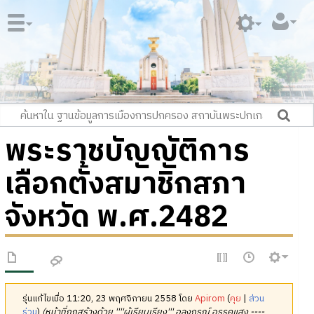
พระราชบัญญัติการ
เลือกตั้งสมาชิกสภา
จังหวัด พ.ศ.2482
รุ่นแก้ไขเมื่อ 11:20, 23 พฤศจิกายน 2558 โดย
Apirom
(
คุย
|
ส่วน
ร่วม
)
(หน้าที่ถูกสร้างด้วย ''''ผู้เรียบเรียง''' อลงกรณ์ อรรคแสง ----