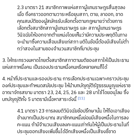
2.3 มาตรา 21 สมาชิกภาพแห่งสภาผู้แทนราษฎรสิ้นสุดลง
เมื่อ ถึงคราวออกตามวาระหรือยุบสภา, ตาย, ลาออก, ขาด
คุณสมบัติของผู้สมัครรับเลือกตั้งตามกฎหมายว่าด้วยการ
เลือกตั้งสมาชิกสภาผู้แทนราษฎร และ สภาผู้แทนราษฎร
วินิจฉัยให้ออกจากตำแหน่งโดยเห็นว่ามีความประพฤติในทาง
จะนำมาซึ่งความเสื่อมเสียแก่สภา มติในข้อนี้ต้องมีเสียงไม่ต่ำ
กว่าสองในสามของจำนวนสมาชิกที่มาประชุม
3. ให้กระทรวงมหาดไทยตั้งสมาชิกสภาตามมติของสภาให้เป็นประธาน
แห่งสภาหนึ่งคน เป็นรองประธานหนึ่งคนหรือหลายคนก็ได้
4. หน้าที่ประธานและรองประธาน การเลือกประธานเฉพาะคราวประชุม
องค์ประชุมและกำหนดสมัยประชุม ให้นำบทบัญญัติรัฐธรรมนูญแห่งราช
อาณาจักรสยาม มาตรา 23, 24, 25, 26 และ 28 มาใช้โดยอนุโลม ซึ่ง
[11]
บทบัญญัติทั้ง 5 มาตรามีเนื้อหาสาระดังนี้
4.1 มาตรา 23 การลงมติวินิจฉัยข้อปรึกษานั้น ให้ถือเอาเสียง
ข้างมากเป็นประมาณ สมาชิกคนหนึ่งย่อมมีเสียงหนึ่งในการลง
คะแนน ถ้ามีจำนวนเสียงลงคะแนนเท่ากันให้ผู้เป็นประธานในที่
ประชุมออกเสียงเพิ่มขึ้นได้อีกเสียงหนึ่งเป็นเสียงชี้ขาด