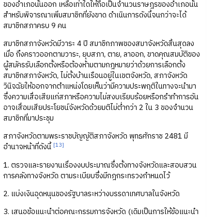
ของอำเภอนั้นออก เหลือเท่าใดให้ถือเป็นจำนวนราษฎรของอำเภอนั้น
สำหรับพิจารณาเพิ่มสมาชิกที่ยังขาด ดำเนินการดังนี้จนกว่าจะได้
สมาชิกสภาครบ 9 คน
สมาชิกสภาจังหวัดมีวาระ 4 ปี สมาชิกภาพของสมาจังหวัดสิ้นสุดลง
เมื่อ ถึงคราวออกตามวาระ, ยุบสภา, ตาย, ลาออก, ขาดคุณสมบัติของ
ผู้สมัครรับเลือกตั้งหรือต้องห้ามตามกฎหมายว่าด้วยการเลือกตั้ง
สมาชิกสภาจังหวัด, ไม่ตั้งบ้านเรือนอยู่ในเขตจังหวัด, สภาจังหวัด
วินิจฉัยให้ออกจากตำแหน่งโดยเห็นว่ามีความประพฤติในทางจะนำมา
ซึ่งความเสื่อเสียแก่สภาหรือความไม่สงบเรียบร้อยหรือกรำทำการอัน
อาจเสื่อมเสียประโยชน์จังหวัดด้วยมติไม่ต่ำกว่า 2 ใน 3 ของจำนวน
สมาชิกที่มาประชุม
สภาจังหวัดตามพระราชบัญญัติสภาจังหวัด พุทธศักราช 2481 มี
[13]
อำนาจหน้าที่ดังนี้
1. ตรวจและรายงานเรื่องงบประมาณซึ่งตั้งทางจังหวัดและสอบสวน
การคลังทางจังหวัด ตามระเบียบซึ่งมีกฎกระทรวงกำหนดไว้
2. แบ่งเงินอุดหนุนของรัฐบาลระหว่างบรรดาเทศบาลในจังหวัด
3. เสนอข้อแนะนำต่อคณะกรรมการจังหวัด (เดิมเป็นการให้ข้อแนะนำ