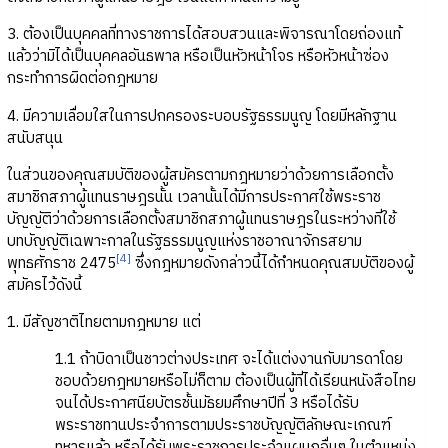
3. ต้องเป็นบุคคลที่ทางราชการได้สอบสวนและพิจารณาโดยถ่องแท้
แล้วว่ามิได้เป็นบุคคลอันธพาล หรือเป็นหัวหน้าโจร หรือหัวหน้าซ่อง
กระทำการผิดต่อกฎหมาย
4. มีความเลื่อมใสในการปกครองระบอบรัฐธรรมนูญ โดยมีหลักฐาน
สนับสนุน
ในส่วนของคุณสมบัติของผู้สมัครตามกฎหมายว่าด้วยการเลือกตั้ง
สมาชิกสภาผู้แทนราษฎรนั้น เวลานั้นได้มีการประกาศใช้พระราช
บัญญัติว่าด้วยการเลือกตั้งสมาชิกสภาผู้แทนราษฎรในระหว่างที่ใช้
บทบัญญัติเฉพาะกาลในรัฐธรรมนูญแห่งราชอาณาจักรสยาม
[4]
พุทธศักราช 2475
ซึ่งกฎหมายดังกล่าวนี้ได้กำหนดคุณสมบัติของผู้
สมัครไว้ดังนี้
1. มีสัญชาติไทยตามกฎหมาย แต่
1.1 ถ้าบิดาเป็นชาวต่างประเทศ จะได้แต่งงานกับมารดาโดย
ชอบด้วยกฎหมายหรือไม่ก็ตาม ต้องเป็นผู้ที่ได้เรียนหนังสือไทย
จนได้ประกาศนียบัตรชั้นมัธยมศึกษาปีที่ 3 หรือได้รับ
พระราชทานประจำการตามประราชบัญญัติลักษณะเกณฑ์
ทหารแล้ว หรือได้รับพระราชการประจำแผนกอื่นๆ ในตำแหน่ง