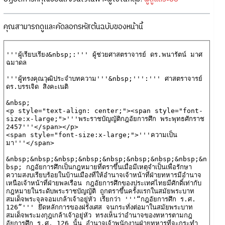
คุณสามารถดูและคัดลอกรหัสต้นฉบับของหน้านี้