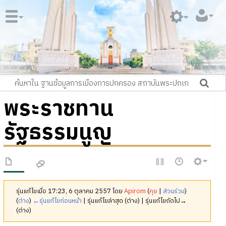
พระราชทาน
รัฐธรรมนูญ
รุ่นแก้ไขเมื่อ 17:23, 6 ตุลาคม 2557 โดย
Apirom
(
คุย
|
ส่วนร่วม
)
(
ต่าง
)
←รุ่นแก้ไขก่อนหน้า
| รุ่นแก้ไขล่าสุด (ต่าง) | รุ่นแก้ไขถัดไป→
(ต่าง)