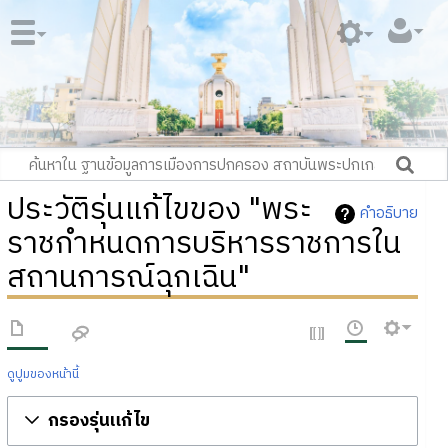
ประวัติรุ่นแก้ไขของ "พระ
คำอธิบาย
ราชกำหนดการบริหารราชการใน
สถานการณ์ฉุกเฉิน"
ดูปูมของหน้านี้
กรองรุ่นแก้ไข