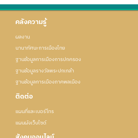
6
ร
ก
5
แ
า
ก้
ร
คลังความรู้
ไ
แ
ข
ก้
ผลงาน
ไ
ข
นานาทัศนะการเมืองไทย
ฐานข้อมูลการเมืองการปกครอง
ฐานข้อมูลรางวัลพระปกเกล้า
ฐานข้อมูลการเมืองภาคพลเมือง
ติดต่อ
แผนที่และเบอร์โทร
แผนผังเว็บไซด์
สังคมออนไลน์