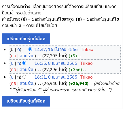
การเลือกผลต่าง: เลือกปุ่มของสองรุ่นที่ต้องการเปรียบเทียบ และกด
ป้อนเข้าหรือปุ่มด้านล่าง
คำอธิบาย:
(ป)
= ผลต่างกับรุ่นแก้ไขล่าสุด,
(ก)
= ผลต่างกับรุ่นแก้ไข
ก่อนหน้า,
ล
= การแก้ไขเล็กน้อย
ป
ก
14:47, 16 มีนาคม 2566
‎
Trikao
1
คุย
ส่วนร่วม
‎
27,305 ไบต์
+9
‎
6
ไ
ป
ก
16:35, 8 เมษายน 2565
‎
Trikao
ม่
มี
8
คุย
ส่วนร่วม
‎
27,296 ไบต์
+356
‎
มี
น
เ
ไ
ป
ก
16:31, 8 เมษายน 2565
‎
Trikao
ค
า
ม่
ม
คุย
ส่วนร่วม
‎
26,940 ไบต์
+26,940
‎
สร้างหน้าด้วย
ว
ค
มี
ษ
" '''ผู้เรียบเรียง :''' ผู้ช่วยศาสตราจารย์ ศุทธิกานต์ มีจั่น..."
า
ค
ม
า
ม
ว
2
ย
ย่
า
5
น
อ
ม
6
2
ก
ย่
6
5
า
อ