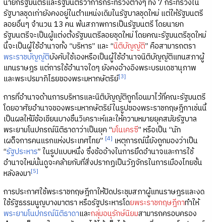
นายกรัฐมนตรีและรัฐมนตรีว่าการกระทรวงต่างๆ ทั้ง 7 กระทรวงใน
รัฐบาลชุดเก่ายังคงอยู่ในตำแหน่งเดิมในรัฐบาลชุดใหม่ แต่ให้รัฐมนตรี
ลอยอื่นๆ จำนวน 13 คน พ้นสภาพการเป็นรัฐมนตรี โดยนายก
รัฐมนตรีจะเป็นผู้แต่งตั้งรัฐมนตรีลอยชุดใหม่ โดยคณะรัฐมนตรีชุดใหม่
นี้จะเป็นผู้ใช้อำนาจทั้ง “บริหาร” และ “
นิติบัญญัติ
” คือสามารถตรา
พระราชบัญญัติ
บังคับใช้เองหรือเป็นผู้ใช้อำนาจนิติบัญญัติแทนสภาผู้
แทนราษฎร แต่การใช้อำนาจใดๆ ยังคงอ้างอิงพระบรมเดชานุภาพ
[3]
และพระปรมาภิไธยของพระมหากษัตริย์
การที่อำนาจด้านการบริหารและนิติบัญญัติถูกโอนมาไว้ที่คณะรัฐมนตรี
โดยอาศัยอำนาจของพระมหากษัตริย์ในรูปของพระราชกฤษฎีกาเช่นนี้
เป็นผลให้มีข้อเขียนบางชิ้นวิเคราะห์และให้ความหมายยุคสมัยรัฐบาล
พระยามโนปกรณ์นิติธาดาว่าเป็นยุค “
มโนเครซี
” หรือเป็น “นัก
[4]
เผด็จการคนแรกแห่งประเทศไทย”
เหตุการณ์นี้ยังถูกมองว่าเป็น
“
รัฐประหาร
” ในรูปแบบหนึ่ง ซึ่งข้ออ้างในการยึดอำนาจและการใช้
อำนาจใหม่นั้นดูจะคล้ายกับที่สิ่งปรากฏเป็นวัฏจักรในการเมืองไทยชั้น
[5]
หลังลงมา
การประกาศใช้พระราชกฤษฎีกาให้ปิดประชุมสภาผู้แทนราษฎรและงด
ใช้รัฐธรรมนูญบางมาตรา หรือรัฐประหารโด
ยพระราชกฤษฎีกา
ทำให้
พระยามโนปกรณ์นิติธาดา
และ
กลุ่มอนุรักษ์นิยม
สามารถครอบครอง