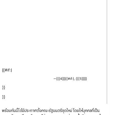
{{#if:|
—{{{4}}}{{#if:|, {{{5}}}}}
}}
}}
พร้อมกันนี้ได้มีประกาศตั้งคณะรัฐมนตรีชุดใหม่ โดยให้บุคคลที่เป็น