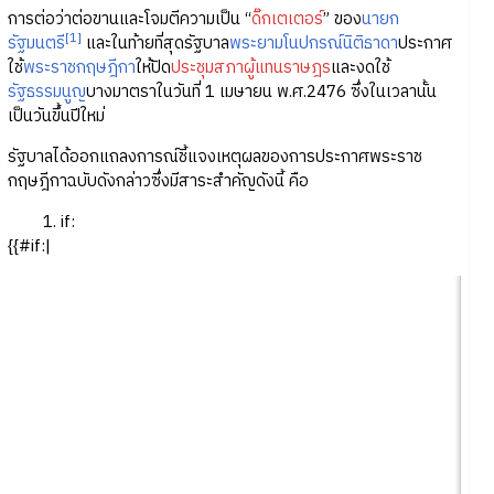
การต่อว่าต่อขานและโจมตีความเป็น “
ดิ๊กเตเตอร์
” ของ
นายก
[1]
รัฐมนตรี
และในท้ายที่สุดรัฐบาล
พระยามโนปกรณ์นิติธาดา
ประกาศ
ใช้
พระราชกฤษฎีกา
ให้ปิด
ประชุมสภาผู้แทนราษฎร
และงดใช้
รัฐธรรมนูญ
บางมาตราในวันที่ 1 เมษายน พ.ศ.2476 ซึ่งในเวลานั้น
เป็นวันขึ้นปีใหม่
รัฐบาลได้ออกแถลงการณ์ชี้แจงเหตุผลของการประกาศพระราช
กฤษฎีกาฉบับดังกล่าวซึ่งมีสาระสำคัญดังนี้ คือ
if:
{{#if:|