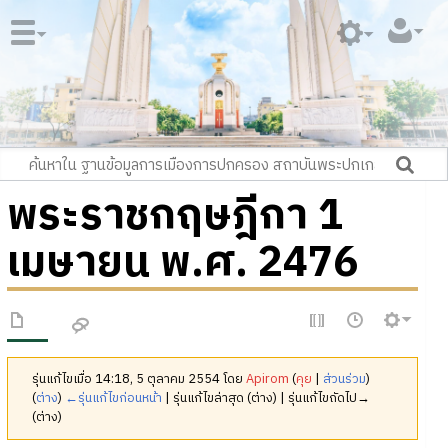
พระราชกฤษฎีกา 1
เมษายน พ.ศ. 2476
รุ่นแก้ไขเมื่อ 14:18, 5 ตุลาคม 2554 โดย
Apirom
(
คุย
|
ส่วนร่วม
)
(
ต่าง
)
←รุ่นแก้ไขก่อนหน้า
| รุ่นแก้ไขล่าสุด (ต่าง) | รุ่นแก้ไขถัดไป→
(ต่าง)