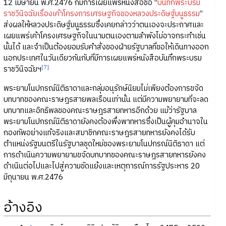
12 เมษายน พ.ศ.2476 ก็มีการเผยแพร่หนังสือชื่อ “
บันทึกพระบรม
ราชวินิจฉัยเรื่องเค้าโครงการเศรษฐกิจของหลวงประดิษฐ์มนูธรรม
”
ส่งผลให้หลวงประดิษฐ์มนูธรรมซึ่งเคยกล่าวว่าตนเองจะประกาศและ
เผยแพร่เค้าโครงเศรษฐกิจในนามตนเองตามลำพังไม่อาจกระทำเช่น
นั้นได้ และจำเป็นต้องยอมรับคำสั่งของฝ่ายรัฐบาลที่ขอให้เดินทางออก
นอกประเทศในวันเดียวกันกับที่มีการเผยแพร่หนังสือบันทึกพระบรม
[7]
ราชวินิจฉัยฯ
พระยามโนปกรณ์นิติธาดาและกลุ่มอนุรักษ์นิยมไม่เพียงต้องการขจัด
บทบาทของคณะราษฎรสายพลเรือนเท่านั้น แต่มีความพยายามที่จะลด
บทบาทและอิทธิพลของคณะราษฎรสายทหารอีกด้วย แม้ว่ารัฐบาล
พระยามโนปกรณ์นิติธาดายังคงต้องพึ่งพาทหารซึ่งเป็นผู้คุมอำนาจใน
กองทัพอย่างแท้จริงและสมาชิกคณะราษฎรสายทหารยังคงได้รับ
ตำแหน่งรัฐมนตรีในรัฐบาลชุดใหม่ของพระยามโนปกรณ์นิติธาดา แต่
การดำเนินความพยายามขจัดบทบาทของคณะราษฎรสายทหารยังคง
ดำเนินต่อไปและไปสู่ความขัดแย้งและเหตุการณ์การรัฐประหาร 20
มิถุนายน พ.ศ.2476
อ้างอิง