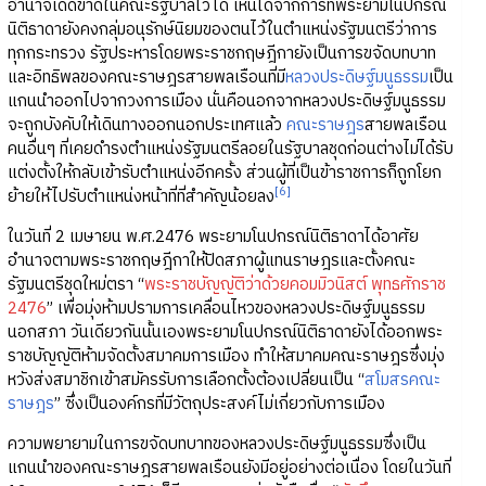
อำนาจเด็ดขาดในคณะรัฐบาลไว้ได้ เห็นได้จากการที่พระยามโนปกรณ์
นิติธาดายังคงกลุ่มอนุรักษ์นิยมของตนไว้ในตำแหน่งรัฐมนตรีว่าการ
ทุกกระทรวง รัฐประหารโดยพระราชกฤษฎีกายังเป็นการขจัดบทบาท
และอิทธิพลของคณะราษฎรสายพลเรือนที่มี
หลวงประดิษฐ์มนูธรรม
เป็น
แกนนำออกไปจากวงการเมือง นั่นคือนอกจากหลวงประดิษฐ์มนูธรรม
จะถูกบังคับให้เดินทางออกนอกประเทศแล้ว
คณะราษฎร
สายพลเรือน
คนอื่นๆ ที่เคยดำรงตำแหน่งรัฐมนตรีลอยในรัฐบาลชุดก่อนต่างไม่ได้รับ
แต่งตั้งให้กลับเข้ารับตำแหน่งอีกครั้ง ส่วนผู้ที่เป็นข้าราชการก็ถูกโยก
[6]
ย้ายให้ไปรับตำแหน่งหน้าที่ที่สำคัญน้อยลง
ในวันที่ 2 เมษายน พ.ศ.2476 พระยามโนปกรณ์นิติธาดาได้อาศัย
อำนาจตามพระราชกฤษฎีกาให้ปิดสภาผู้แทนราษฎรและตั้งคณะ
รัฐมนตรีชุดใหม่ตรา “
พระราชบัญญัติว่าด้วยคอมมิวนิสต์ พุทธศักราช
2476
” เพื่อมุ่งห้ามปรามการเคลื่อนไหวของหลวงประดิษฐ์มนูธรรม
นอกสภา วันเดียวกันนั้นเองพระยามโนปกรณ์นิติธาดายังได้ออกพระ
ราชบัญญัติห้ามจัดตั้งสมาคมการเมือง ทำให้สมาคมคณะราษฎรซึ่งมุ่ง
หวังส่งสมาชิกเข้าสมัครรับการเลือกตั้งต้องเปลี่ยนเป็น “
สโมสรคณะ
ราษฎร
” ซึ่งเป็นองค์กรที่มีวัตถุประสงค์ไม่เกี่ยวกับการเมือง
ความพยายามในการขจัดบทบาทของหลวงประดิษฐ์มนูธรรมซึ่งเป็น
แกนนำของคณะราษฎรสายพลเรือนยังมีอยู่อย่างต่อเนื่อง โดยในวันที่