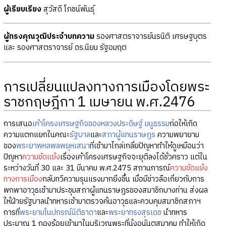
ผู้เรียบเรียง
สุวัสดี โภชน์พันธุ์
ผู้ทรงคุณวุฒิประจำบทความ
รองศาสตราจารย์นรนิติ เศรษฐบุตร
และ รองศาสตราจารย์ ดร.นิยม รัฐอมฤต
การเปลี่ยนแปลงทางการเมืองโดยพระ
ราชกฤษฎีกา 1 เมษายน พ.ศ.2476
การเสนอ
เค้าโครงเศรษฐกิจของหลวงประดิษฐ์ มนูธรรม
ก่อให้เกิด
ความแตกแยกในคณะ
รัฐบาล
และ
สภาผู้แทนราษฎร
ความพยายาม
ของ
พระยาพหลพลพยุหเสนา
ที่เข้ามาไกล่เกลี่ยปัญหาทำให้ดูเหมือนว่า
ปัญหา
ความขัดแย้ง
เรื่องเค้าโครงเศรษฐกิจจะยุติลงได้ชั่วคราว แต่ใน
ระหว่างวันที่ 30 และ 31 มีนาคม พ.ศ.2475 สถานการณ์
ความขัดแย้ง
ทางการเมือง
กลับทวีความรุนแรงมากยิ่งขึ้น เมื่อมีข่าวลือเกี่ยวกับการ
พกพาอาวุธเข้ามาประชุมสภาผู้แทนราษฎรของสมาชิกบางท่าน ส่งผล
ให้ฝ่ายรัฐบาลนำทหารเข้ามาตรวจค้นอาวุธและควบคุมสมาชิกสภาฯ
การที่
พระยามโนปกรณ์นิติธาดา
และ
พระยาทรงสุรเดช
นำทหาร
ประมาณ 1 กองร้อยเข้ามาในบริเวณพระที่นั่งอนันตสมาคม ทำให้เกิด