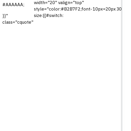
width="20" valign="top"
#AAAAAA;
style="color:#B2B7F2;font-
10px=20px
30px=
size:{{#switch:
}}"
class="cquote"