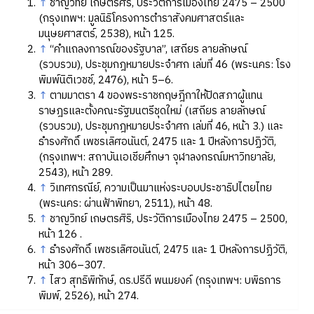
↑
ชาญวิทย์ เกษตรศิริ, ประวัติการเมืองไทย 2475 – 2500
(กรุงเทพฯ: มูลนิธิโครงการตำราสังคมศาสตร์และ
มนุษยศาสตร์, 2538), หน้า 125.
↑
“คำแถลงการณ์ของรัฐบาล”, เสถียร ลายลักษณ์
(รวบรวม), ประชุมกฎหมายประจำศก เล่มที่ 46 (พระนคร: โรง
พิมพ์นิติเวชช์, 2476), หน้า 5–6.
↑
ตามมาตรา 4 ของพระราชกฤษฎีกาให้ปิดสภาผู้แทน
ราษฎรและตั้งคณะรัฐมนตรีชุดใหม่ (เสถียร ลายลักษณ์
(รวบรวม), ประชุมกฎหมายประจำศก เล่มที่ 46, หน้า 3.) และ
ธำรงศักดิ์ เพชรเลิศอนันต์, 2475 และ 1 ปีหลังการปฏิวัติ,
(กรุงเทพฯ: สถาบันเอเชียศึกษา จุฬาลงกรณ์มหาวิทยาลัย,
2543), หน้า 289.
↑
วิเทศกรณีย์, ความเป็นมาแห่งระบอบประชาธิปไตยไทย
(พระนคร: ผ่านฟ้าพิทยา, 2511), หน้า 48.
↑
ชาญวิทย์ เกษตรศิริ, ประวัติการเมืองไทย 2475 – 2500,
หน้า 126 .
↑
ธำรงศักดิ์ เพชรเลิศอนันต์, 2475 และ 1 ปีหลังการปฏิวัติ,
หน้า 306–307.
↑
ไสว สุทธิพิทักษ์, ดร.ปรีดี พนมยงค์ (กรุงเทพฯ: บพิธการ
พิมพ์, 2526), หน้า 274.