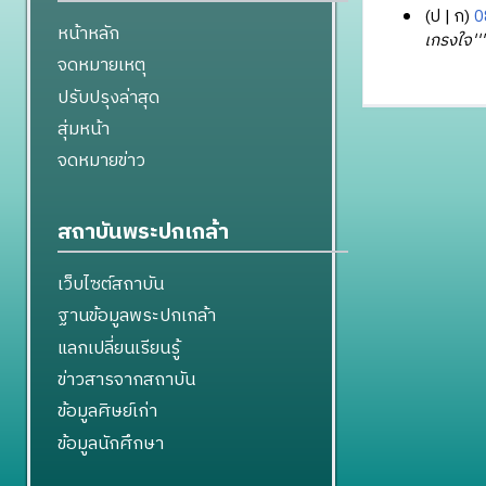
ป
ก
0
หน้าหลัก
1
เกรงใจ'''
จดหมายเหตุ
2
กุ
ปรับปรุงล่าสุด
ม
สุ่มหน้า
ภ
จดหมายข่าว
า
พั
น
สถาบันพระปกเกล้า
ธ์
2
เว็บไซต์สถาบัน
5
ฐานข้อมูลพระปกเกล้า
6
4
แลกเปลี่ยนเรียนรู้
ข่าวสารจากสถาบัน
ข้อมูลศิษย์เก่า
ข้อมูลนักศึกษา