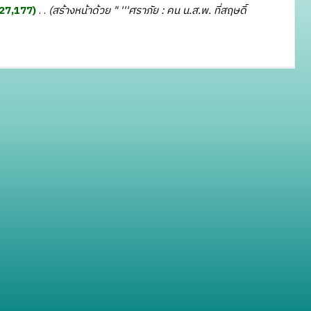
27,177
‎
สร้างหน้าด้วย " '''ศราภัย : คน น.ส.พ. ที่สฤษดิ์