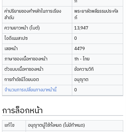
ภ์
ค่าปริยายของคำหลักในการเรียง
พระยาลัดพลีธรรมประคัล
ลำดับ
ภ์
ความยาวหน้า (ไบต์)
13,947
ไอดีเนมสเปซ
0
เลขหน้า
4479
ภาษาของเนื้อหาของหน้า
th - ไทย
ตัวแบบเนื้อหาของหน้า
ข้อความวิกิ
การทำดัชนีโดยบอต
อนุญาต
จำนวนการเปลี่ยนทางมาหน้านี้
0
การล็อกหน้า
แก้ไข
อนุญาตผู้ใช้ทั้งหมด (ไม่มีกำหนด)