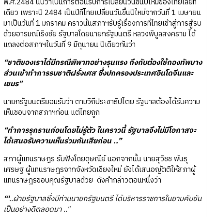
พ.ศ.2484 นับว่าเป็นการต้อนรับการเปลี่ยนวันขึ้นปีใหม่ของไทยเลยที
เดียว เพราะปี 2484 เป็นปีที่ไทยเปลี่ยนวันขึ้นปีใหม่จากวันที่ 1 เมษายน
มาเป็นวันที่ 1 มกราคม คราวนั้นสภาฯรับรู้เรื่องการที่ไทยเข้าสู่การสู้รบ
ด้วยอารมณ์เริงชัย รัฐบาลโดยนายกรัฐมนตรี หลวงพิบูลสงคราม ได้
แถลงต่อสภาฯในวันที่ 9 มิถุนายน ปีเดียวกันว่า
“ชาติของเราได้มีกรณีพิพาทอย่างรุนแรง ถึงกับต้องใช้กองทัพบาง
ส่วนเข้าทำการรบชาติฝรั่งเศส ซึ่งปกครองประเทศอินโดจีนและ
เขมร”
นายกรัฐมนตรียอมรับว่า ตามวิถีประชาธิปไตย รัฐบาลต้องได้รับความ
เห็นชอบจากสภาฯก่อน แต่ไทยถูก
“ทำการรุกรานก่อนโดยไม่รู้ตัว ในคราวนี้ รัฐบาลจึงไม่มีโอกาสจะ
ได้เสนอรับความเห็นร่วมกันเสียก่อน ..”
สภาผู้แทนราษฎร รับฟังโดยดุษณีย์ นอกจากนั้น นายสุวิชช พันธุ
เศรษฐ ผู้แทนราษฎรจากจังหวัดเชียงใหม่ ยังได้เสนอญัตติให้สภาผู้
แทนราษฎรขอบคุณรัฐบาลด้วย ดังคำกล่าวตอนหนึ่งว่า
“'
..ฝ่ายรัฐบาลซึ่งมีท่านนายกรัฐมนตรี ได้บริหารราชการในยามคับขัน
เป็นอย่างดีตลอดมา .."