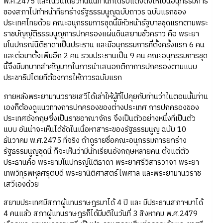
พ.ศ.2475 และในวันเดียวกันนั้นท่านก็ได้รับแต่งตั้งให้เป็นอนุกรรมการ
ของสภาไปทำหน้าที่ยกร่างรัฐธรรมนูญฉบับถาวร ฉบับแรกของ
ประเทศไทยด้วย คณะอนุกรรมการชุดนี้มีหัวหน้ารัฐบาลชุดแรกตามพระ
ราชบัญญัติธรรมนูญการปกครองแผ่นดินสยามชั่วคราว คือ พระยา
มโนปกรณ์นิติธาดาเป็นประธาน และมีอนุกรรมการที่ตั้งครั้งแรก 6 คน
และต่อมาตั้งเพิ่มอีก 2 คน รวมประธานเป็น 9 คน คณะอนุกรรมการชุด
นี้จึงมีบทบาทสำคัญมากในการนำเสนอกติกาการปกครองตามแบบ
ประชาธิปไตยที่ต้องการให้ถาวรฉบับแรก
ภายหลังพระยามานวราชเสวีได้เล่าให้ผู้ที่ไปคุยกับท่านว่าในตอนนั้นท่าน
เองก็ต้องดูแนวทางการปกครองของต่างประเทศ การปกครองของ
ประเทศอังกฤษซึ่งเป็นราชอาณาจักร จึงเป็นตัวอย่างหนึ่งที่เป็นตัว
แบบ อันน่าจะเห็นได้ชัดในเนื้อหาสาระของรัฐธรรมนูญ ฉบับ 10
ธันวาคม พ.ศ.2475 ที่จริง ถ้าดูรายชื่อคณะอนุกรรมการยกร่าง
รัฐธรรมนูญชุดนี้ ก็จะเห็นว่ามีนักเรียนอังกฤษหลายคน ตั้งแต่ตัว
ประธานคือ พระยามโนปกรญ์นิติธาดา พระยาศรีวิสารวาจา พระยา
เทพวิทุรพหุลศรุตบดี พระยานิติศาสตร์ไพศาล และพระยามานวราช
เสวีเองด้วย
สยามประเทศมีสภาผู้แทนราษฎรมาได้ 4 ปี และ มีประธานสภาฯมาได้
4 คนแล้ว สภาผู้แทนราษฎรก็ได้มีมติในวันที่ 3 สิงหาคม พ.ศ.2479