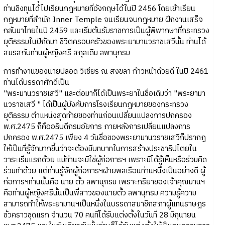
ท่านชิงทุนได้ไปเรียนกฎหมายที่อังกฤษได้ในปี 2456 โดยเข้าเรียน
กฎหมายที่สำนัก Inner Temple จนเรียนจบกฎหมาย ฝึกงานเสร็จ
กลับมาไทยในปี 2459 และเริ่มต้นรับราชการเป็นผู้พิพากษาที่กระทรวง
ยุติธรรมในปีถัดมา ชีวิตครอบครัวของพระยามานวราชเสวีนั้น ท่านได้
สมรสกับท่านผู้หญิงศรี สกุลเดิม ลพานุกรม
การทำงานของนายปลอด วิเชียร ณ สงขลา ก้าวหน้าด้วยดี ในปี 2461
ท่านได้บรรดาศักดิ์เป็น
"พระมานวราชเสวี" และต่อมาก็ได้เป็นพระยาในชื่อเดิมว่า "พระยามา
นวราชเสวี " ได้เป็นผู้บังคับการโรงเรียนกฎหมายของกระทรวง
ยุติธรรม ตำแหน่งสุดท้ายของท่านก่อนเปลี่ยนแปลงการปกครอง
พ.ศ.2475 ก็คืออธิบดีกรมอัยการ ภายหลังการเปลี่ยนแปลงการ
ปกครอง พ.ศ.2475 เพียง 4 วันชื่อของพระยามานวราชเสวีก็ปรากฏ
ให้เป็นที่รู้จักมากขึ้นว่าจะต้องมีบทบาทในการสร้างประชาธิปไตยใน
วาระเริ่มแรกด้วย แม้ท่านจะมิใช่ผู้ก่อการฯ เพราะมิได้รู้เห็นหรือร่วมคิด
ร่วมทำด้วย แต่ท่านรู้จักผู้ก่อการฯฝ่ายพลเรือนท่านหนึ่งเป็นอย่างดี ผู้
ก่อการฯท่านนั้นคือ นาย ตั้ว ลพานุกรม เพราะภริยาของเจ้าคุณมานฯ
คือท่านผู้หญิงศรีนั้นเป็นพี่สาวของนายตั้ว ลพานุกรม ความรู้ความ
สามารถทำให้พระยามานฯเป็นหนึ่งในบรรดาสมาชิกสภาผู้แทนราษฎร
ชั่วคราวชุดแรก จำนวน 70 คนที่ได้รับแต่งตั้งในวันที่ 28 มิถุนายน