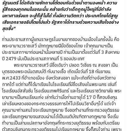
รัฐมนตรี ได้อภิปรายซักถามโต้ตอบกันด้วยน้ำตานองหน้า ความ
รู้สึกของทุกคนในขณะนั้น คล้ายกับว่าเด็กถูกผู้ใหญ่ที่มีกำลัง
มหาศาลรังแก จะสู้ก็สู้ไม่ได้ ทั้งมีความวิตกว่า ประเทศไทยได้สูญ
เสียเอกราชอธิปไตยไปแล้ว รัฐสภาได้ทราบด้วยความเสียใจอย่าง
สุดซึ้ง"
ท่านประธานสภาผู้แทนราษฎรในยามยากของบ้านเมืองในครั้งนั้น คือ
พระยามานวราชเสวี นักกฎหมายฝีมือดีของไทย เจ้าคุณมานฯเป็น
ประธานสภาฯมาก่อนหน้านั้นหลายปี ท่านเป็นมาตั้งแต่วันที่ 3 สิงหาคม
ปี 2479 นับเป็นประธานสภาคนที่ 5 ของประเทศ
พระยามานวราชเสวี มีชื่อเดิมว่า ปลอด วิเชียร ณ สงขลา เป็น
บุตรของพระอนันตสมบัติ กับนางเชื้อ เกิดเมื่อวันที่ 18 กันยายน
พ.ศ.2433 ที่อำเภอเมือง จังหวัดสงขลา แม้จะเกิดที่ต่างจังหวัดทาง
ภาคใต้ แต่ท่านก็ได้มาเรียนในโรงเรียนที่มีชื่อเสียงในพระนคร เช่นที่
โรงเรียนอัสสัมชัน โรงเรียนเทพศิรินทร์ และโรงเรียนราชวิทยาลัย พระ
ยามานฯเป็นคนเรียนเก่ง เล่ากันว่าเมื่อท่านอายุได้ 17 ปี ก็สอบชิงทุน
เล่าเรียนหลวงของกระทรวงธรรมการให้ไปเรียนวิชาอื่นๆได้ แต่เจ้า
คุณมานฯท่านสนใจจะเรียนกฎหมาย จึงขอทำงานที่กระทรวงยุติธรรม
และเรียนกฎหมายจนสอบผ่านได้เป็นเนติบัณฑิตทางกฎหมาย จึงเริ่ม
ทำงานเป็นล่ามแปลภาษาอังกฤษที่กระทรวงยุติธรรม พร้อมกับเตรียม
ตัวสอบชิงทุนกระทรวงยุติธรรมไปเรียนกฎหมาย ซึ่งก็สมใจท่าน เพราะ