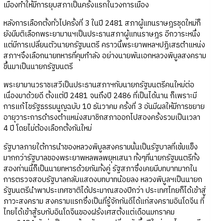
เมืองทำให้มีการยุบสภาเป็นครั้งแรกในวงการเมือง
หลังการเลือกตั้งทั่วไปครั้งที่ 3 ในปี 2481 สภาผู้แทนราษฎรชุดใหม่ก็
ยังมีมติเลือกพระยามานฯเป็นประธานสภาผู้แทนราษฎร อีกวาระหนึ่ง
แต่มีการเปลี่ยนตัวนายกรัฐมนตรี คราวนี้พระยาพหลฯปฏิเสธตำแหน่ง
สภาฯจึงเลือกนายทหารที่คุมกำลัง อย่างนายพันเอกหลวงพิบูลสงคราม
ขึ้นมาเป็นนายกรัฐมนตรี
พระยามานวราชเสวีเป็นประธานสภาฯกับนายกรัฐมนตรีคนใหม่ต่อ
เนื่องมาด้วยดี ตั้งแต่ปี 2481 จนถึงปี 2486 ที่เป็นได้นาน ก็เพราะมี
การแก้ไขรัฐธรรมนูญฉบับ 10 ธันวาคม ครั้งที่ 3 อันมีผลให้มีการขยาย
อายุวาระการดำรงตำแหน่งสมาชิกสภาออกไปสองครั้งรวมเป็นเวลา
4 ปี โดยไม่ต้องเลือกตั้งกันใหม่
รัฐบาลภายใต้การนำของหลวงพิบูลสงครามนั้นเป็นรัฐบาลที่เข้มแข็ง
มากกว่ารัฐบาลของพระยาพหลพลพยุหเสนา ทั้งๆที่นายกรัฐมนตรีทั้ง
สองท่านนี้ก็เป็นนายทหารด้วยกันทั้งคู่ รัฐสภาซึ่งเคยมีบทบาทมากใน
การตรวจสอบรัฐบาลกลับแสดงบทบาทน้อยลง หลวงพิบูลฯเป็นนายก
รัฐมนตรีนำพาประเทศชาติได้ประมาณสองปีกว่า ประเทศไทยก็ได้เข้าสู่
ภาวะสงคราม สงครามแรกซึ่งเป็นที่รู้จักกันดีได้แก่สงครามอินโดจีน ที่
ไทยได้เข้าสู้รบกับอินโดจีนของฝรั่งเศสตั้งแต่เดือนมกราคม