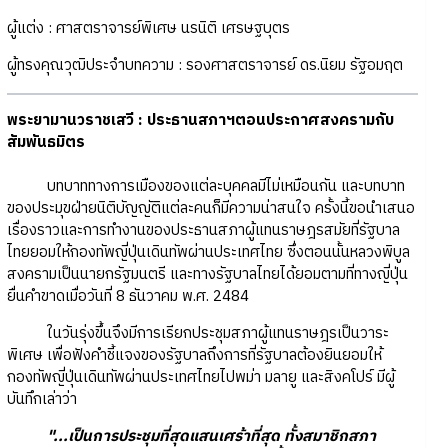
ผู้แต่ง : ศาสตราจารย์พิเศษ นรนิติ เศรษฐบุตร
ผู้ทรงคุณวุฒิประจำบทความ : รองศาสตราจารย์ ดร.นิยม รัฐอมฤต
พระยามานวราชเสวี : ประธานสภาฯตอนประกาศสงครามกับ
สัมพันธมิตร
บทบาททางการเมืองของแต่ละบุคคลมีไม่เหมือนกัน และบทบาท
ของประมุขฝ่ายนิติบัญญัติแต่ละคนก็มีความน่าสนใจ ครั้งนี้ขอนำเสนอ
เรื่องราวและการทำงานของประธานสภาผู้แทนราษฎรสมัยที่รัฐบาล
ไทยยอมให้กองทัพญี่ปุ่นเดินทัพผ่านประเทศไทย ซึ่งตอนนั้นหลวงพิบูล
สงครามเป็นนายกรัฐมนตรี และทางรัฐบาลไทยได้ยอมตามที่ทางญี่ปุ่น
ยื่นคำขาดเมื่อวันที่ 8 ธันวาคม พ.ศ. 2484
ในวันรุ่งขึ้นจึงมีการเรียกประชุมสภาผู้แทนราษฎรเป็นวาระ
พิเศษ เพื่อฟังคำชี้แจงของรัฐบาลถึงการที่รัฐบาลต้องยินยอมให้
กองทัพญี่ปุ่นเดินทัพผ่านประเทศไทยไปพม่า มลายู และสิงคโปร์ มีผู้
บันทึกเล่าว่า
"...เป็นการประชุมที่สุดแสนเศร้าที่สุด ทั้งสมาชิกสภา