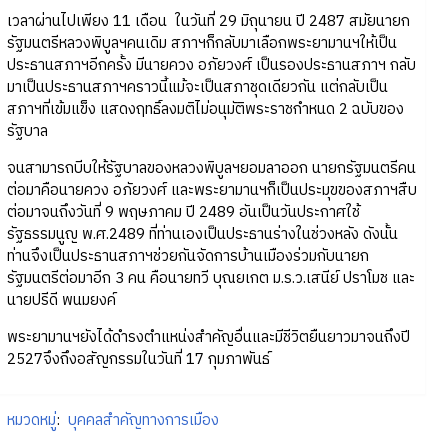
เวลาผ่านไปเพียง 11 เดือน ในวันที่ 29 มิถุนายน ปี 2487 สมัยนายก
รัฐมนตรีหลวงพิบูลฯคนเดิม สภาฯก็กลับมาเลือกพระยามานฯให้เป็น
ประธานสภาฯอีกครั้ง มีนายควง อภัยวงศ์ เป็นรองประธานสภาฯ กลับ
มาเป็นประธานสภาฯคราวนี้แม้จะเป็นสภาชุดเดียวกัน แต่กลับเป็น
สภาฯที่เข้มแข็ง แสดงฤทธิ์ลงมติไม่อนุมัติพระราชกำหนด 2 ฉบับของ
รัฐบาล
จนสามารถบีบให้รัฐบาลของหลวงพิบูลฯยอมลาออก นายกรัฐมนตรีคน
ต่อมาคือนายควง อภัยวงศ์ และพระยามานฯก็เป็นประมุขของสภาฯสืบ
ต่อมาจนถึงวันที่ 9 พฤษภาคม ปี 2489 อันเป็นวันประกาศใช้
รัฐธรรมนูญ พ.ศ.2489 ที่ท่านเองเป็นประธานร่างในช่วงหลัง ดังนั้น
ท่านจึงเป็นประธานสภาฯช่วยกันจัดการบ้านเมืองร่วมกับนายก
รัฐมนตรีต่อมาอีก 3 คน คือนายทวี บุณยเกต ม.ร.ว.เสนีย์ ปราโมช และ
นายปรีดี พนมยงค์
พระยามานฯยังได้ดำรงตำแหน่งสำคัญอื่นและมีชีวิตยืนยาวมาจนถึงปี
2527จึงถึงอสัญกรรมในวันที่ 17 กุมภาพันธ์
หมวดหมู่
:
บุคคลสำคัญทางการเมือง