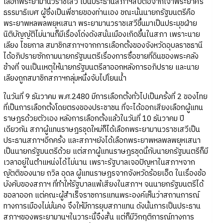
เลือกพระยามานวราชเสวี เป็นประธานสภาฯสืบต่อจากเจ้าพระยาศรี
ธรรมาธิเบศ ผู้ซึ่งเป็นพี่ชายของท่านเอง ขณะนั้นนายกรัฐมนตรีคือ
พระยาพหลพลพยุหเสนา พระยามานวราชเสวีขึ้นมาเป็นประมุขฝ่าย
นิติบัญญัติไม่นานก็มีเรื่องโด่งดังสนั่นเมืองเกิดขึ้นในสภา เพราะนาย
เลียง ไชยกาล สมาชิกสภาฯจากการเลือกตั้งของจังหวัดอุบลราชธานี
ได้อภิปรายซักถามนายกรัฐมนตรีเรื่องการซื้อขายที่ดินของพระคลัง
ข้างที่ จนเป็นเหตุให้นายกรัฐมนตรีลาออกหลังการอภิปราย และนาย
เลียงถูกสมาชิกสภาฯกลุ่มหนึ่งจับไปโยนน้ำ
ในวันที่ 9 ธันวาคม พ.ศ.2480 มีการเลือกตั้งทั่วไปเป็นครั้งที่ 2 ของไทย
ที่เป็นการเลือกตั้งโดยตรงของประชาชน ที่จะได้ออกเสียงเลือกผู้แทน
ราษฎรด้วยตัวเอง หลังการเลือกตั้งแล้วในวันที่ 10 ธันวาคม ปี
เดียวกัน สภาผู้แทนราษฎรชุดใหม่ก็ได้เลือกพระยามานวราชเสวีเป็น
ประธานสภาฯอีกครั้ง และสภาฯยังได้เลือกพระยาพหลพลพยุหเสนา
เป็นนายกรัฐมนตรีด้วย แต่สภาผู้แทนราษฎรชุดนี้กับนายกรัฐมนตรีก็มี
เวลาอยู่ในตำแหน่งได้ไม่นาน เพราะรัฐบาลเจอปัญหาในสภาฯจาก
ญัตติของนาย ถวิล อุดล ผู้แทนราษฎรจากจังหวัดร้อยเอ็ด ในเรื่องข้อ
บังคับของสภาฯ ที่ทำให้รัฐบาลแพ้เสียงในสภาฯ จนนายกรัฐมนตรีได้
ขอลาออก แต่คณะผู้สำเร็จราชการแทนพระองค์เห็นว่าสถานการณ์
ทางการเมืองไม่มั่นคง จึงให้มีการยุบสภาแทน ดังนั้นการเป็นประธาน
สภาฯของพระยามานฯในวาระนี้จึงสั้น แต่ก็มีวิกฤติการณ์ทางการ