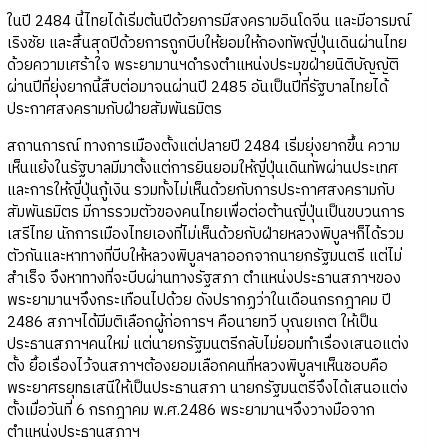
ในปี 2484 นี้ไทยได้เริ่มต้นปีด้วยการมีสงครามอินโดจีน และมีอารมณ์
เริงชัย และสิ้นสุดปีด้วยการถูกบีบให้ยอมให้กองทัพญี่ปุ่นเดินผ่านไทย
ด้วยความเศร้าใจ พระยามานฯดำรงตำแหน่งประมุขฝ่ายนิติบัญญัติ
ผ่านปีที่ยุ่งยากนี้สืบต่อมาจนผ่านปี 2485 อันเป็นปีที่รัฐบาลไทยได้
ประกาศสงครามกับฝ่ายสัมพันธมิตร
สถานการณ์ ทางการเมืองตั้งแต่ปลายปี 2484 เริ่มยุ่งยากขึ้น ความ
เห็นแย้งในรัฐบาลมีมาตั้งแต่การยินยอมให้ญี่ปุ่นเดินทัพผ่านประเทศ
และการให้ญี่ปุ่นกู้เงิน รวมทั้งไม่เห็นด้วยกับการประกาศสงครามกับ
สัมพันธมิตร มีการรวมตัวของคนไทยเพื่อต่อต้านญี่ปุ่นเป็นขบวนการ
เสรีไทย นักการเมืองไทยเองที่ไม่เห็นด้วยกับฝ่ายหลวงพิบูลฯก็ได้รวม
ตัวกันและหาทางที่บีบให้หลวงพิบูลฯลาออกจากนายกรัฐมนตรี แต่ไม่
สำเร็จ จึงหาทางที่จะบีบผ่านทางรัฐสภา ตำแหน่งประธานสภาฯของ
พระยามานฯจึงกระเทือนไปด้วย ดังปรากฏว่าในเดือนกรกฎาคม ปี
2486 สภาฯได้มีมติเลือกผู้ก่อการฯ คือนายทวี บุณยเกต ให้เป็น
ประธานสภาฯคนใหม่ แต่นายกรัฐมนตรีกลับไม่ยอมทำเรื่องเสนอแต่ง
ตั้ง ยื้อเรื่องไว้จนสภาฯต้องยอมเลือกคนที่หลวงพิบูลฯเห็นชอบคือ
พระยาศรยุทธเสนีให้เป็นประธานสภา นายกรัฐมนตรีจึงได้เสนอแต่ง
ตั้งเมื่อวันที่ 6 กรกฎาคม พ.ศ.2486 พระยามานฯจึงวางมือจาก
ตำแหน่งประธานสภาฯ